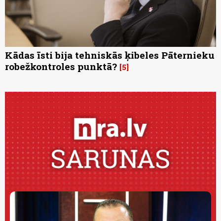
Kādas īsti bija tehniskās ķibeles Pāternieku
robežkontroles punktā?
5