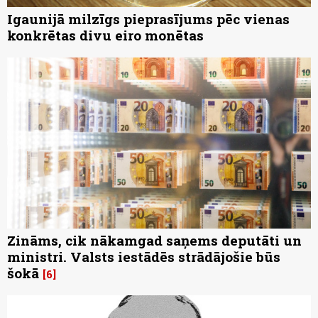
Igaunijā milzīgs pieprasījums pēc vienas
konkrētas divu eiro monētas
Zināms, cik nākamgad saņems deputāti un
ministri. Valsts iestādēs strādājošie būs
šokā
6