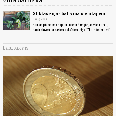
vīna darītava
Sliktas ziņas baltvīna cienītājiem
8.aug 2024
Klimata pārmaiņas nopietni ietekmē Ungārijas vīna nozari,
kas ir slavena ar saviem baltvīniem, ziņo “The Independent”.
Lasītākais