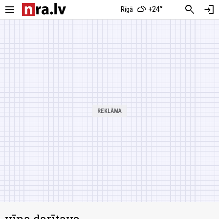
menu
search
login
+24°
Rīgā