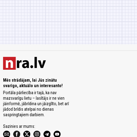
Mēs strādājam, lai Jūs zinātu
svarīgo, aktuālo un interesanto!
Portāla pārliecība ir tajā, ka nav
mazsvarīgu lietu – lasītājs ir ne vien
jāinformē, jābrīdina un jāizglīto, bet arī
jādod brīdis atelpai no dienas
saspringtajiem darbiem.
Sazinies ar mums: