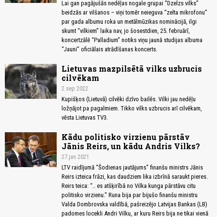
Lai gan pagājušās nedēļas nogale grupai “Dzelzs vilks”
beidzās ar vilšanos – viņi tomēr neieguva “zelta mikrofonu”
par gada albumu roka un metālmūzikas nominācijā, ilgi
skumt “vilkiem” laika nav, jo šosestdien, 25. februārī,
koncertzālē “Palladium” notiks viņu jaunā studijas albuma
“Jauni” oficiālais atrādīšanas koncerts.
Lietuvas mazpilsētā vilks uzbrucis
cilvēkam
2.sep 2022
Kupišķos (Lietuvā) cilvēki dzīvo bailēs. Vilki jau nedēļu
ložņājot pa pagalmiem. Tikko vilks uzbrucis arī cilvēkam,
vēsta Lietuvas TV3.
Kādu politisko virzienu pārstāv
Jānis Reirs, un kādu Andris Vilks?
27.jan 2021
LTV raidījumā “Šodienas jautājums” finanšu ministrs Jānis
Reirs izteica frāzi, kas daudziem lika izbrīnā saraukt pieres.
Reirs teica: “.. es atšķirībā no Vilka kunga pārstāvu citu
politisko virzienu.” Runa bija par bijušo finanšu ministru
Valda Dombrovska valdībā, pašreizējo Latvijas Bankas (LB)
padomes locekli Andri Vilku, ar kuru Reirs bija ne tikai vienā