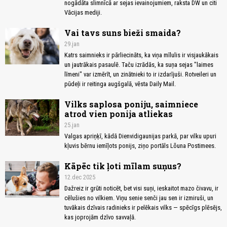
nogādāta slimnīcā ar sejas ievainojumiem, raksta DW un citi
Vācijas mediji.
Vai tavs suns bieži smaida?
29.jan
Katrs saimnieks ir pārliecināts, ka viņa mīlulis ir visjaukākais
un jautrākais pasaulē. Taču izrādās, ka suņa sejas "laimes
līmeni" var izmērīt, un zinātnieki to ir izdarījuši. Rotveileri un
pūdeļi ir reitinga augšgalā, vēsta Daily Mail.
Vilks saplosa poniju, saimniece
atrod vien ponija atliekas
25.jan
Valgas apriņķī, kādā Dienvidigaunijas parkā, par vilku upuri
kļuvis bērnu iemīļots ponijs, ziņo portāls Lõuna Postimees.
Kāpēc tik ļoti mīlam suņus?
12.dec 2025
Dažreiz ir grūti noticēt, bet visi suņi, ieskaitot mazo čivavu, ir
cēlušies no vilkiem. Viņu senie senči jau sen ir izmiruši, un
tuvākais dzīvais radinieks ir pelēkais vilks — spēcīgs plēsējs,
kas joprojām dzīvo savvaļā.