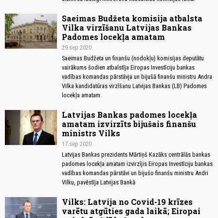
Saeimas Budžeta komisija atbalsta
Vilka virzīšanu Latvijas Bankas
Padomes locekļa amatam
29.sep 2020
Saeimas Budžeta un finanšu (nodokļu) komisijas deputātu
vairākums šodien atbalstīja Eiropas Investīciju bankas
vadības komandas pārstāvja un bijušā finanšu ministru Andra
Vilka kandidatūras virzīšanu Latvijas Bankas (LB) Padomes
locekļa amatam.
Latvijas Bankas padomes locekļa
amatam izvirzīts bijušais finanšu
ministrs Vilks
17.sep 2020
Latvijas Bankas prezidents Mārtiņš Kazāks centrālās bankas
padomes locekļa amatam izvirzījis Eiropas Investīciju bankas
vadības komandas pārstāvi un bijušo finanšu ministru Andri
Vilku, pavēstīja Latvijas Bankā
Vilks: Latvija no Covid-19 krīzes
varētu atgūties gada laikā; Eiropai