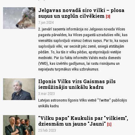
Jelgavas novadā siro vilki – plosa
suņus un uzglūn cilvēkiem
3
7.jan 2024
2. janvārī saņemta informācija no Jelgavas novada Vilces
pagasta pārvaldes, ka Vilces pagastā uzradušies vilki, kas
viensētās saplosījuši vismaz četrus suņus. Par to, ka suņus
saplosījuši vilki, var secināt pēc zemē, sniegā atstātajām
pēdām. To, ka tās ir vilku pēdas, apstiprinājuši vietējie
mednieki. Par šo faktu informēts Valsts meža dienests
(VMD), kas izvērtēs gadījumus, lai rastu risinājumu un
nepieļautu turpmākus vilku uzbrukumus.
Ilgonis Vilks virs Gaismas pils
iemūžinājis unikālu kadru
3.mar 2023
Latvijas astronoms Ilgonis Vilks vietnē "Twitter" publicējis
unikālu kadru
"Vilku paps" Kaukulis par "vilkiem",
dziesmām un jauno "Jauni"
1
25.feb 2023