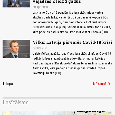
vajadzēs 2 līdz 3 gadus
20.apr 2020
Latvija no Covid-19 pandēmijas izraisītās krīzes varētu
atgūties gada laikā, kamēr Eiropā un pasaulē kopumā būs
nepieciešami 2-3 gadi, pirmdien intervijā TV3 raidījumam
"900 sekundes" sacīja bijušais finanšu ministrs Andris Vilks,
kurš pēdējos gadus strādā Eiropas Investīciju bankā (EIB).
Vilks: Latvija pārvarēs Covid-19 krīzi
23.mar 2020
Valsts rīcība jaunā koronavīrusa izraisītās slimības Covid-19
radītās krīzes mazināšanā ir adekvāta, pirmdien Latvijas
Radio raidījumā "Krustpunktā" atzina bijušais finanšu ministrs
Andris Vilks, kurš pēdējos piecus gadus strādā Eiropas
Investīciju bankā (EIB).
chevron_right
1.lapa
Nākamā
Lasītākais