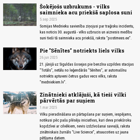
Šokējošs uzbrukums - vilks
saimnieka acu priekšā saplosa suni
5.sep 2025
Somijas Mednieku savienība ziņojusi par traģisku incidentu,
kas noticis 30. augustā - vilks uzbrucis un aiznesis medību
suni tieši tā saimnieka acu priekšā, raksta “postimees.ee”.
Pie "Sēnītes" notriekts liels vilks
26.jun 2025
21. jūnijā uz Siguldas šosejas pie benzīna uzpildes stacijas
"Totāls", netālu no leģendārās "Sēnītes", ar automašīnu
notriekts aptuveni četrus gadus vecs vilks, raksta
"medniekiem.lv".
Zinātnieki atklājuši, kā tieši vilki
pārvērtās par suņiem
1.mar 2025
Vilku pieradināšana un pārtapšana par suņiem, iespējams,
notikusi pēc pašu plēsēju iniciatīvas, kuri deva priekšroku
kopdzīvei ar cilvēkiem, nevis izdzīvošanai savvaļā, raksta
zinātniskais žurnāls “Live Science”, atsaucoties uz jauna
pētījuma datiem.