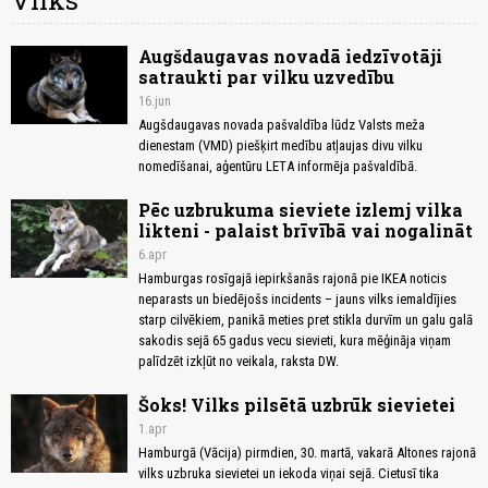
Vilks
Augšdaugavas novadā iedzīvotāji
satraukti par vilku uzvedību
16.jun
Augšdaugavas novada pašvaldība lūdz Valsts meža
dienestam (VMD) piešķirt medību atļaujas divu vilku
nomedīšanai, aģentūru LETA informēja pašvaldībā.
Pēc uzbrukuma sieviete izlemj vilka
likteni - palaist brīvībā vai nogalināt
6.apr
Hamburgas rosīgajā iepirkšanās rajonā pie IKEA noticis
neparasts un biedējošs incidents – jauns vilks iemaldījies
starp cilvēkiem, panikā meties pret stikla durvīm un galu galā
sakodis sejā 65 gadus vecu sievieti, kura mēģināja viņam
palīdzēt izkļūt no veikala, raksta DW.
Šoks! Vilks pilsētā uzbrūk sievietei
1.apr
Hamburgā (Vācija) pirmdien, 30. martā, vakarā Altones rajonā
vilks uzbruka sievietei un iekoda viņai sejā. Cietusī tika