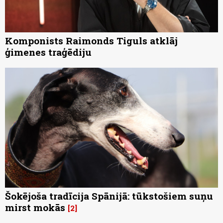
Komponists Raimonds Tiguls atklāj
ģimenes traģēdiju
Šokējoša tradīcija Spānijā: tūkstošiem suņu
mirst mokās
2