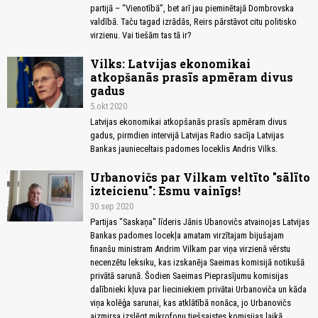
partijā – “Vienotībā”, bet arī jau pieminētajā Dombrovska
valdībā. Taču tagad izrādās, Reirs pārstāvot citu politisko
virzienu. Vai tiešām tas tā ir?
Vilks: Latvijas ekonomikai
atkopšanās prasīs apmēram divus
gadus
5.okt 2020
Latvijas ekonomikai atkopšanās prasīs apmēram divus
gadus, pirmdien intervijā Latvijas Radio sacīja Latvijas
Bankas jaunieceltais padomes loceklis Andris Vilks.
Urbanovičs par Vilkam veltīto "sālīto
izteicienu": Esmu vainīgs!
30.sep 2020
Partijas "Saskaņa" līderis Jānis Ubanovičs atvainojas Latvijas
Bankas padomes locekļa amatam virzītajam bijušajam
finanšu ministram Andrim Vilkam par viņa virzienā vērstu
necenzētu leksiku, kas izskanēja Saeimas komisijā notikušā
privātā sarunā. Šodien Saeimas Pieprasījumu komisijas
dalībnieki kļuva par lieciniekiem privātai Urbanoviča un kāda
viņa kolēģa sarunai, kas atklātībā nonāca, jo Urbanovičs
aizmirsa izslēgt mikrofonu tiešsaistes komisijas laikā.