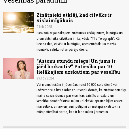
Veselības paradumi
Zinātnieki atklāj, kad cilvēks ir
vislaimīgākais
9.feb 2025
Saskaņā ar jaunākajiem zinātnieku atklājumiem, laimīgākais
diennakts laiks cilvēkam ir rīts, vēsta “The Telegraph”. Kā
liecina dati, cilvēki ir laimīgāki, apmierinātāki un mazāk
nomākti, salīdzinot ar pārējo dienu.
“Astoņu stundu miegs! Un jums ir
jāēd brokastis!” Patiesība par 10
lielākajiem uzskatiem par veselību
29.nov 2024
Vai mums tiešām ir jācenšas noiet 10 000 soļu dienā vai
izdzert divus litrus ūdens? Ir viegli domāt, ka zinātne nemitīgi
maina savas domas par visu, kas saistīts ar uzturu un
veselību, tomēr faktiski mūsu kolektīvā izpratne kļūst arvien
niansētāka, un arvien jauni pētījumi un metapārskati tuvina
mūs patiesībai par to, kas ir labs mūsu ķermenim.