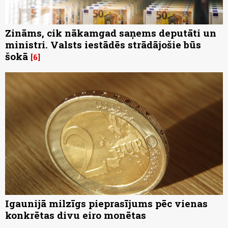
Zināms, cik nākamgad saņems deputāti un
ministri. Valsts iestādēs strādājošie būs
šokā
6
Igaunijā milzīgs pieprasījums pēc vienas
konkrētas divu eiro monētas