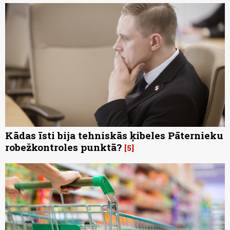
Kādas īsti bija tehniskās ķibeles Pāternieku
robežkontroles punktā?
5