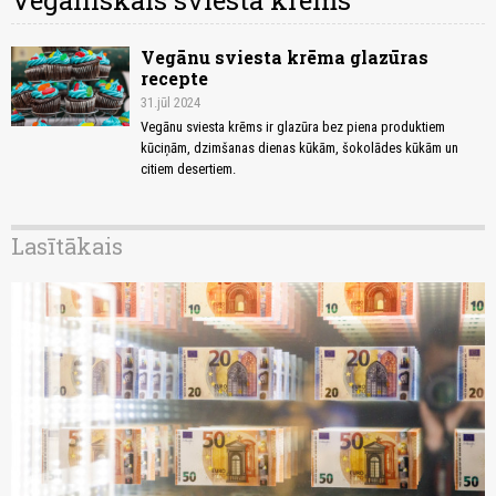
Vegāniskais sviesta krēms
Vegānu sviesta krēma glazūras
recepte
31.jūl 2024
Vegānu sviesta krēms ir glazūra bez piena produktiem
kūciņām, dzimšanas dienas kūkām, šokolādes kūkām un
citiem desertiem.
Lasītākais