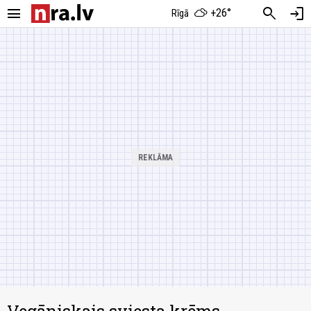
menu
search
login
+26°
Rīgā