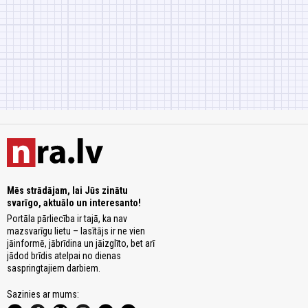
Mēs strādājam, lai Jūs zinātu
svarīgo, aktuālo un interesanto!
Portāla pārliecība ir tajā, ka nav
mazsvarīgu lietu – lasītājs ir ne vien
jāinformē, jābrīdina un jāizglīto, bet arī
jādod brīdis atelpai no dienas
saspringtajiem darbiem.
Sazinies ar mums: