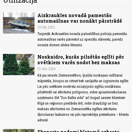
Utilizācija
Aizkraukles novadā pamestās
automašīnas var nonākt pārstrādē
23.feb 2025
Turpmāk Aizkraukles novada pašvaldības policija pamestās
automašīnas varēs pārvietot uz speciālu stāvvietu, paredz
novada domes sēdes lēmums.
Noskaidro, kurās pilsētās eglīti pēc
svētkiem varēs nodot bez maksas
22.dec 2024
Kā jau ierasts Ziemassvētkos, īpašās noskaņas radīšanai
mājvietās, birojos un citviet tiek sarūpēta un izgreznota eglīte.
Lai pēc svētkiem novērstu nozaļojošo eglīšu nonākšanu
pilsētvidē vai atkritumu poligonos, vides apsaimniekošanas
uzņēmums SIA “Eco Baltia vide” arī šogad saviem klientiem
Rīgā un reģionos piedāvās ērti, videi draudzīgi un bez
maksas atbrīvoties no Ziemassvētku eglītes atkritumu
šķirošanas laukumos vai pēc iepriekšēja pieteikuma – klienta
adresē.
Eksperta padomi bīstamā azbesta