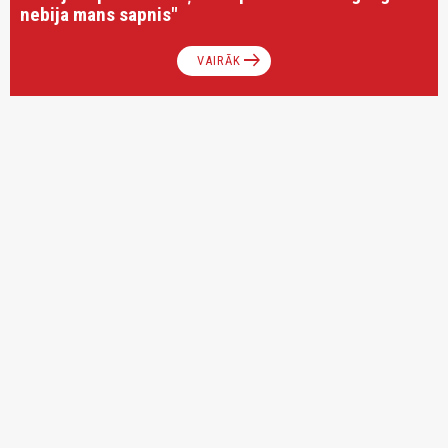
nebija mans sapnis"
arrow_right_alt
VAIRĀK