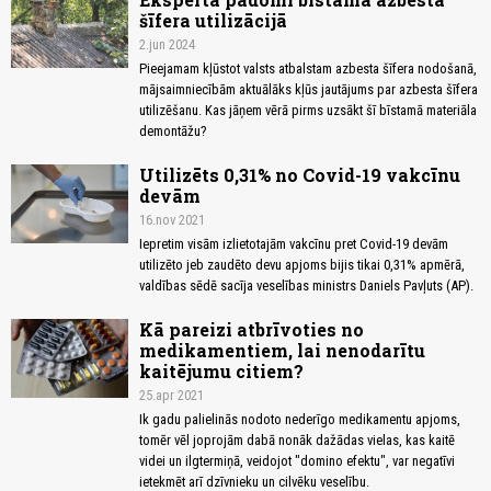
šīfera utilizācijā
2.jun 2024
Pieejamam kļūstot valsts atbalstam azbesta šīfera nodošanā,
mājsaimniecībām aktuālāks kļūs jautājums par azbesta šīfera
utilizēšanu. Kas jāņem vērā pirms uzsākt šī bīstamā materiāla
demontāžu?
Utilizēts 0,31% no Covid-19 vakcīnu
devām
16.nov 2021
Iepretim visām izlietotajām vakcīnu pret Covid-19 devām
utilizēto jeb zaudēto devu apjoms bijis tikai 0,31% apmērā,
valdības sēdē sacīja veselības ministrs Daniels Pavļuts (AP).
Kā pareizi atbrīvoties no
medikamentiem, lai nenodarītu
kaitējumu citiem?
25.apr 2021
Ik gadu palielinās nodoto nederīgo medikamentu apjoms,
tomēr vēl joprojām dabā nonāk dažādas vielas, kas kaitē
videi un ilgtermiņā, veidojot "domino efektu", var negatīvi
ietekmēt arī dzīvnieku un cilvēku veselību.