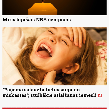
Miris bijušais NBA čempions
"Paņēma salauztu lietussargu no
miskastes"; stulbākie atlaišanas iemesli
1