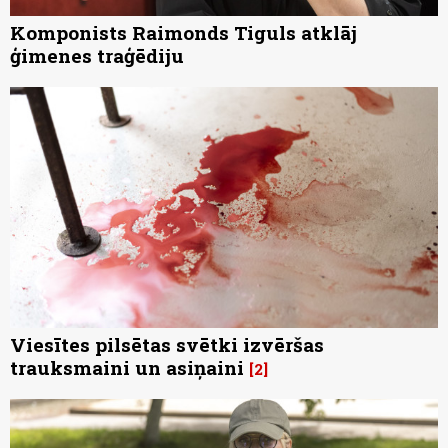
Komponists Raimonds Tiguls atklāj
ģimenes traģēdiju
Viesītes pilsētas svētki izvēršas
trauksmaini un asiņaini
2