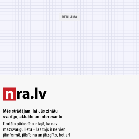
Mēs strādājam, lai Jūs zinātu
svarīgo, aktuālo un interesanto!
Portāla pārliecība ir tajā, ka nav
mazsvarīgu lietu – lasītājs ir ne vien
jāinformē, jābrīdina un jāizglīto, bet arī