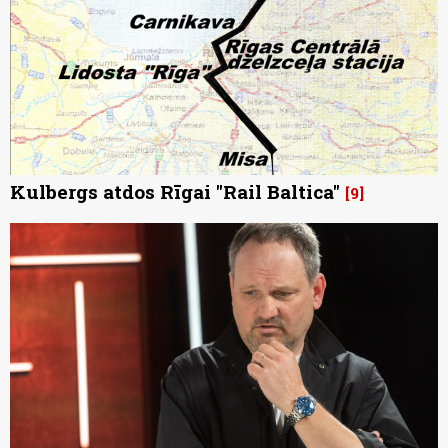
Kulbergs atdos Rīgai "Rail Baltica"
9