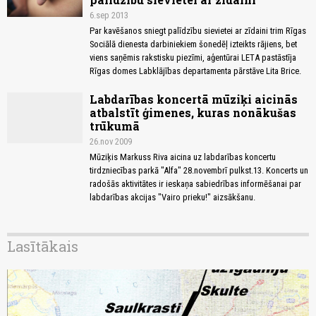
6.sep 2013
Par kavēšanos sniegt palīdzību sievietei ar zīdaini trim Rīgas
Sociālā dienesta darbiniekiem šonedēļ izteikts rājiens, bet
viens saņēmis rakstisku piezīmi, aģentūrai LETA pastāstīja
Rīgas domes Labklājības departamenta pārstāve Lita Brice.
Labdarības koncertā mūziķi aicinās
atbalstīt ģimenes, kuras nonākušas
trūkumā
26.nov 2009
Mūziķis Markuss Riva aicina uz labdarības koncertu
tirdzniecības parkā "Alfa" 28.novembrī pulkst.13. Koncerts un
radošās aktivitātes ir ieskaņa sabiedrības informēšanai par
labdarības akcijas "Vairo prieku!" aizsākšanu.
Lasītākais