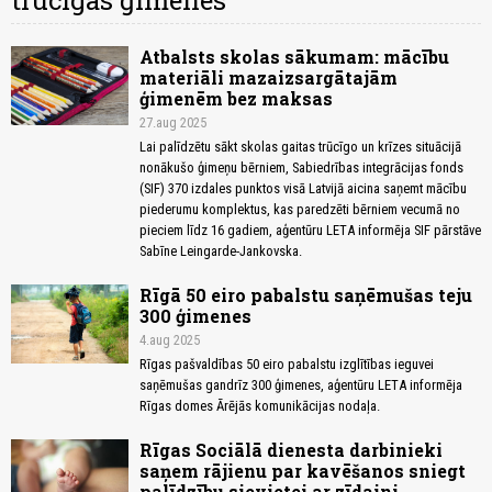
trūcīgas ģimenes
Atbalsts skolas sākumam: mācību
materiāli mazaizsargātajām
ģimenēm bez maksas
27.aug 2025
Lai palīdzētu sākt skolas gaitas trūcīgo un krīzes situācijā
nonākušo ģimeņu bērniem, Sabiedrības integrācijas fonds
(SIF) 370 izdales punktos visā Latvijā aicina saņemt mācību
piederumu komplektus, kas paredzēti bērniem vecumā no
pieciem līdz 16 gadiem, aģentūru LETA informēja SIF pārstāve
Sabīne Leingarde-Jankovska.
Rīgā 50 eiro pabalstu saņēmušas teju
300 ģimenes
4.aug 2025
Rīgas pašvaldības 50 eiro pabalstu izglītības ieguvei
saņēmušas gandrīz 300 ģimenes, aģentūru LETA informēja
Rīgas domes Ārējās komunikācijas nodaļa.
Rīgas Sociālā dienesta darbinieki
saņem rājienu par kavēšanos sniegt
palīdzību sievietei ar zīdaini