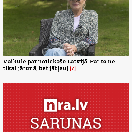
Vaikule par notiekošo Latvijā: Par to ne
tikai jārunā, bet jābļauj
7