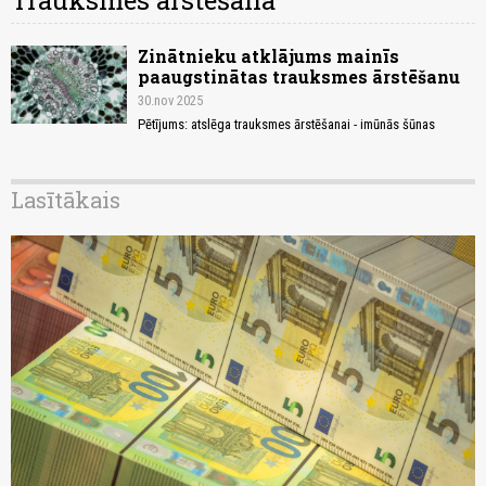
Trauksmes ārstēšana
Zinātnieku atklājums mainīs
paaugstinātas trauksmes ārstēšanu
30.nov 2025
Pētījums: atslēga trauksmes ārstēšanai - imūnās šūnas
Lasītākais