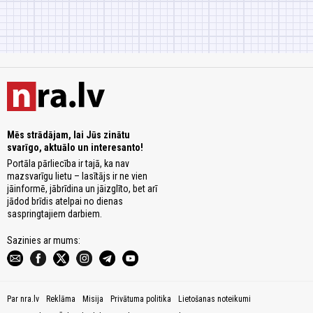
Mēs strādājam, lai Jūs zinātu
svarīgo, aktuālo un interesanto!
Portāla pārliecība ir tajā, ka nav
mazsvarīgu lietu – lasītājs ir ne vien
jāinformē, jābrīdina un jāizglīto, bet arī
jādod brīdis atelpai no dienas
saspringtajiem darbiem.
Sazinies ar mums:
Par nra.lv
Reklāma
Misija
Privātuma politika
Lietošanas noteikumi