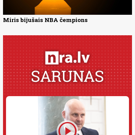
Miris bijušais NBA čempions
play_circle