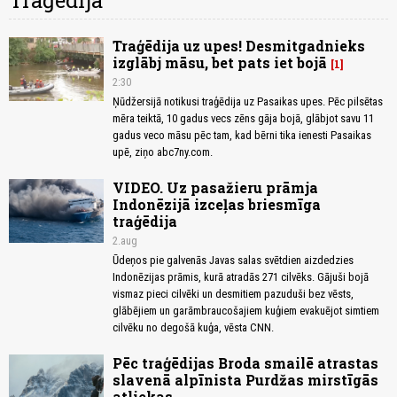
Traģēdija
Traģēdija uz upes! Desmitgadnieks
izglābj māsu, bet pats iet bojā
1
2:30
Ņūdžersijā notikusi traģēdija uz Pasaikas upes. Pēc pilsētas
mēra teiktā, 10 gadus vecs zēns gāja bojā, glābjot savu 11
gadus veco māsu pēc tam, kad bērni tika ienesti Pasaikas
upē, ziņo abc7ny.com.
VIDEO. Uz pasažieru prāmja
Indonēzijā izceļas briesmīga
traģēdija
2.aug
Ūdeņos pie galvenās Javas salas svētdien aizdedzies
Indonēzijas prāmis, kurā atradās 271 cilvēks. Gājuši bojā
vismaz pieci cilvēki un desmitiem pazuduši bez vēsts,
glābējiem un garāmbraucošajiem kuģiem evakuējot simtiem
cilvēku no degošā kuģa, vēsta CNN.
Pēc traģēdijas Broda smailē atrastas
slavenā alpīnista Purdžas mirstīgās
atliekas