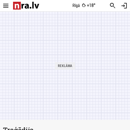
menu
search
login
+18°
Rīgā