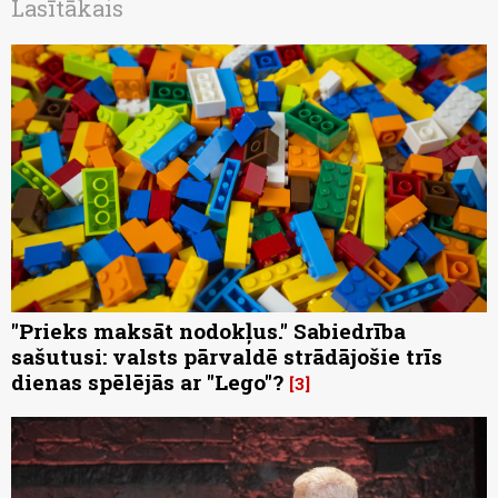
Lasītākais
"Prieks maksāt nodokļus." Sabiedrība
sašutusi: valsts pārvaldē strādājošie trīs
dienas spēlējās ar "Lego"?
3