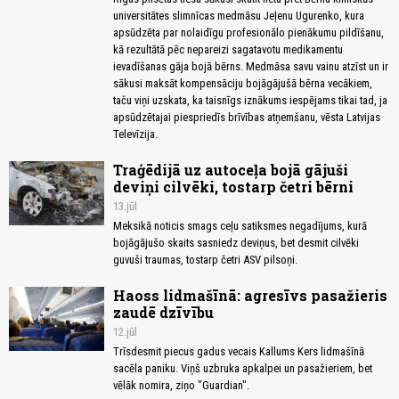
universitātes slimnīcas medmāsu Jeļenu Ugurenko, kura
apsūdzēta par nolaidīgu profesionālo pienākumu pildīšanu,
kā rezultātā pēc nepareizi sagatavotu medikamentu
ievadīšanas gāja bojā bērns. Medmāsa savu vainu atzīst un ir
sākusi maksāt kompensāciju bojāgājušā bērna vecākiem,
taču viņi uzskata, ka taisnīgs iznākums iespējams tikai tad, ja
apsūdzētajai piespriedīs brīvības atņemšanu, vēsta Latvijas
Televīzija.
Traģēdijā uz autoceļa bojā gājuši
deviņi cilvēki, tostarp četri bērni
13.jūl
Meksikā noticis smags ceļu satiksmes negadījums, kurā
bojāgājušo skaits sasniedz deviņus, bet desmit cilvēki
guvuši traumas, tostarp četri ASV pilsoņi.
Haoss lidmašīnā: agresīvs pasažieris
zaudē dzīvību
12.jūl
Trīsdesmit piecus gadus vecais Kallums Kers lidmašīnā
sacēla paniku. Viņš uzbruka apkalpei un pasažieriem, bet
vēlāk nomira, ziņo "Guardian".