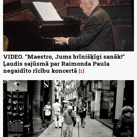
VIDEO. "Maestro, Jums brīnišķīgi sanāk!"
Ļaudis sajūsmā par Raimonda Paula
negaidīto rīcību koncertā
1