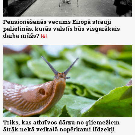
Pensionēšanās vecums Eiropā strauji
palielinās: kurās valstīs būs visgarākais
darba mūžs?
4
Triks, kas atbrīvos dārzu no gliemežiem
ātrāk nekā veikalā nopērkami līdzekļi