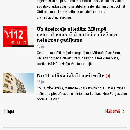
atņem Ukrainas prezidentam Volodimiram Zelenskim valsts
augstāko apbalvojumu saistībā ar Zelenska lēmumu godināt
Otrā pasaules kara vienību, kas saistīta ar poļu
civiliedzīvotāju slaktiņu.
Uz dzelzceļa sliedēm Mārupē
ceturtdienas rītā noticis nāvējošs
nelaimes gadījums
18.jun
Ceturtdienas rītā traģisks negadījums Mārupē. Pasažieru
vilciens notriecis cilvēku, kurš gājis bojā notikuma vietā,
portāls tv3.lv" uzzināja Valsts policijā.
No 11. stāva izkrīt meitenīte
3
16.jun
Polijā, Vloclavekā, meitenīte Zosja izkrita no 11. stāva. Viņas
māte bija piedzērusies un lietoja narkotikas, ziņo Polijas ziņu
portāls "fakts.pl".
chevron_right
1.lapa
Nākamā