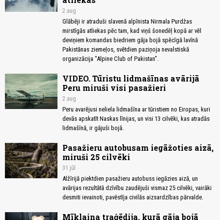
2.aug
Glābēji ir atraduši slavenā alpīnista Nirmala Purdžas
mirstīgās atliekas pēc tam, kad viņš šonedēļ kopā ar vēl
deviņiem komandas biedriem gāja bojā spēcīgā lavīnā
Pakistānas ziemeļos, svētdien paziņoja nevalstiskā
organizācija "Alpine Club of Pakistan".
VIDEO. Tūristu lidmašīnas avārijā
Peru miruši visi pasažieri
2.aug
Peru avarējusi neliela lidmašīna ar tūristiem no Eiropas, kuri
devās apskatīt Naskas līnijas, un visi 13 cilvēki, kas atradās
lidmašīnā, ir gājuši bojā.
Pasažieru autobusam iegāžoties aizā,
miruši 25 cilvēki
31.jūl
Alžīrijā piektdien pasažieru autobuss iegāzies aizā, un
avārijas rezultātā dzīvību zaudējuši vismaz 25 cilvēki, vairāki
desmiti ievainoti, pavēstīja civilās aizsardzības pārvalde.
Mīklaina traģēdija, kurā gāja bojā