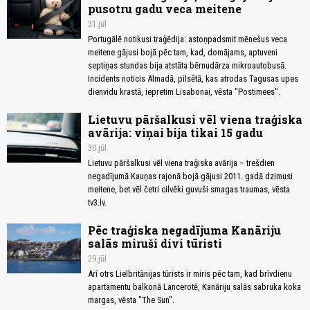
pusotru gadu veca meitene
31.jūl
Portugālē notikusi traģēdija: astoņpadsmit mēnešus veca
meitene gājusi bojā pēc tam, kad, domājams, aptuveni
septiņas stundas bija atstāta bērnudārza mikroautobusā.
Incidents noticis Almadā, pilsētā, kas atrodas Tagusas upes
dienvidu krastā, iepretim Lisabonai, vēsta "Postimees".
Lietuvu pāršalkusi vēl viena traģiska
avārija: viņai bija tikai 15 gadu
30.jūl
Lietuvu pāršalkusi vēl viena traģiska avārija – trešdien
negadījumā Kauņas rajonā bojā gājusi 2011. gadā dzimusi
meitene, bet vēl četri cilvēki guvuši smagas traumas, vēsta
tv3.lv.
Pēc traģiska negadījuma Kanāriju
salās miruši divi tūristi
29.jūl
Arī otrs Lielbritānijas tūrists ir miris pēc tam, kad brīvdienu
apartamentu balkonā Lancerotē, Kanāriju salās sabruka koka
margas, vēsta "The Sun".