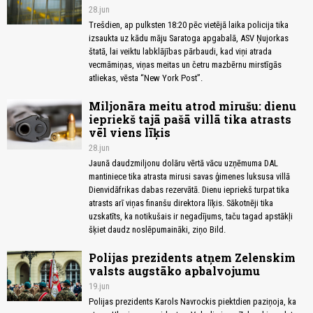
28.jun
Trešdien, ap pulksten 18:20 pēc vietējā laika policija tika
izsaukta uz kādu māju Saratoga apgabalā, ASV Ņujorkas
štatā, lai veiktu labklājības pārbaudi, kad viņi atrada
vecmāmiņas, viņas meitas un četru mazbērnu mirstīgās
atliekas, vēsta “New York Post”.
Miljonāra meitu atrod mirušu: dienu
iepriekš tajā pašā villā tika atrasts
vēl viens līķis
28.jun
Jaunā daudzmiljonu dolāru vērtā vācu uzņēmuma DAL
mantiniece tika atrasta mirusi savas ģimenes luksusa villā
Dienvidāfrikas dabas rezervātā. Dienu iepriekš turpat tika
atrasts arī viņas finanšu direktora līķis. Sākotnēji tika
uzskatīts, ka notikušais ir negadījums, taču tagad apstākļi
šķiet daudz noslēpumaināki, ziņo Bild.
Polijas prezidents atņem Zelenskim
valsts augstāko apbalvojumu
19.jun
Polijas prezidents Karols Navrockis piektdien paziņoja, ka