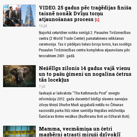
VIDEO. 25 gadus pēc traģēdijas finiša
taisnē nonāk Dvīņu torņu
atjaunošanas process
1
10.jūl
Ņujorkā ceturtdien notika svinīgā 2. Pasaules Tirdzniecības
centra (2 World Trade Center) pamatakmens ielikšanas
ceremonija. Tas ir pēdējais lielais biroja tornis, kas noslēgs
Pasaules Tirdzniecības centra kompleksa atjaunošanu pēc
teroraktiem 2001. gadā.
Nežēlīgs zilonis 14 gadus vajā vienu
un to pašu ģimeni un nogalina četrus
tās locekļus
7.jūl
Saskaņā ar laikraksta "The Kathmandu Post" sniegto
informāciju 2012. gada decembrī bēdīgi slavens savvaļas
ziloņu tēviņš Dhurbe Madi apgabalā netālu no Čitvanas
nacionālā parka līdz nāvei samīdīja Nepālas iedzīvotāja
Šaničaras Botes vecākus (Budhiramu Boti un Džharali Boti).
Mamma, vecmāmiņa un četri
mazbērni atrasti miruši dzīvoklī