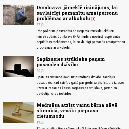
Dombrava: jāmeklē risinājums, lai
savlaicīgi pamanītu amatpersonu
problēmas ar alkoholu
1
27.jūl
Pēc policista pastrādātā nozieguma Priekulē iekšlietu
ministrs Jānis Dombrava (NA) mudina novērst iespējamās
nepilnības mehānismos, lai savlaicīgi pamanītu amatpersonu
problēmas ar alkoholu.
Sagāzusies strūklaka paņem
pusaudža dzīvību
20.jūl
Spānijas rietumos naktī uz pirmdienu dzīvību zaudējis
pusaudzis, kad svinību gaitā par godu valsts futbola izlases
uzvarai Pasaules kausā sagāzusies strūklaka, pirmdien
pavēstīja varas iestādes.
Medmāsa atzīst vainu bērna nāvē
slimnīcā; vecāki pieprasa
cietumsodu
13.jūl
Rīgas pilsētas tiesa sākusi skatīt lietu pret Bērnu klīniskās