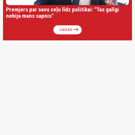
Premjers par savu ceļu līdz politikai: "Tas galīgi
nebija mans sapnis"
arrow_right_alt
VAIRĀK