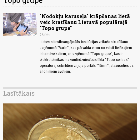
Topo grupe
"Nodokļu karuseļa" krāpšanas lietā
veic kratīšanu Lietuvā populārajā
"Topo grupe"
26.feb
Lietuvas tiesībsargājošās institūcijas veikušas kratīšanu
uzņēmumā "Varle", kas pārvalda vienu no valstī lielākajiem
internetveikaliem, un uzņēmumā "Topo grupe", kas ir
elektrotehnikas mazumtirdzniecības tīkla "Topo centras"
operators, ceturtdien ziņoja portāls "15min", atsaucoties uz
anonīmiem avotiem.
Lasītākais