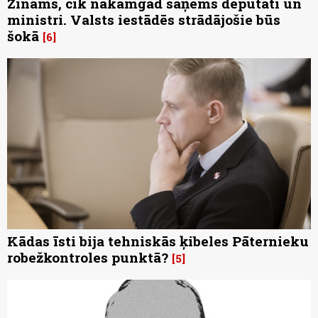
Zināms, cik nākamgad saņems deputāti un
ministri. Valsts iestādēs strādājošie būs
šokā
6
Kādas īsti bija tehniskās ķibeles Pāternieku
robežkontroles punktā?
5