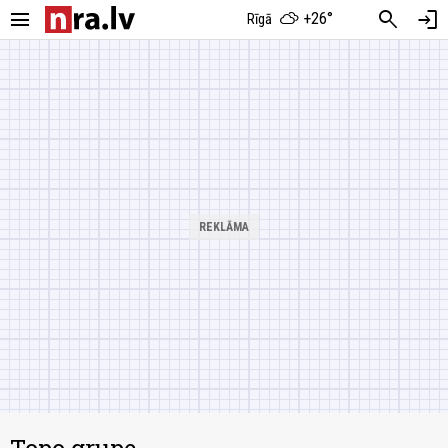
menu
search
login
+26°
Rīgā