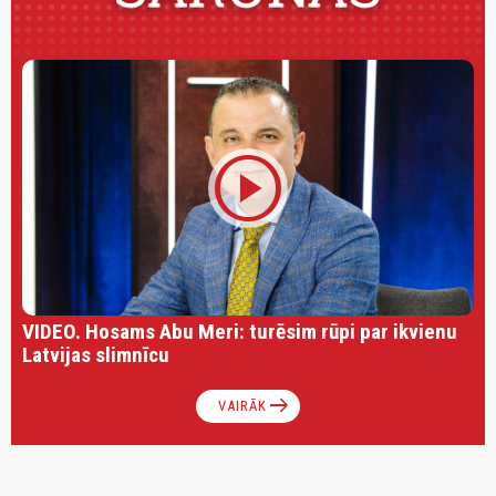
play_circle
VIDEO. Hosams Abu Meri: turēsim rūpi par ikvienu
Latvijas slimnīcu
arrow_right_alt
VAIRĀK