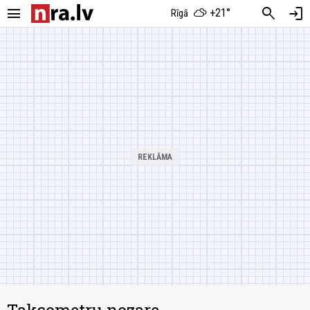
menu
search
login
+21°
Rīgā