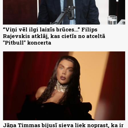
“Viņi vēl ilgi laizīs brūces...” Filips
Rajevskis atklāj, kas cietīs no atceltā
"Pitbull" koncerta
Jāņa Timmas bijusī sieva liek noprast, ka ir