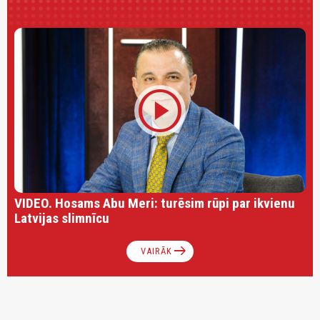
play_circle
VIDEO. Hosams Abu Meri: turēsim rūpi par ikvienu
Latvijas slimnīcu
arrow_right_alt
VAIRĀK