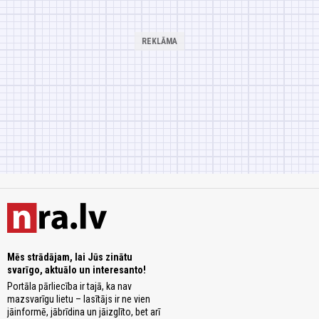
Mēs strādājam, lai Jūs zinātu
svarīgo, aktuālo un interesanto!
Portāla pārliecība ir tajā, ka nav
mazsvarīgu lietu – lasītājs ir ne vien
jāinformē, jābrīdina un jāizglīto, bet arī