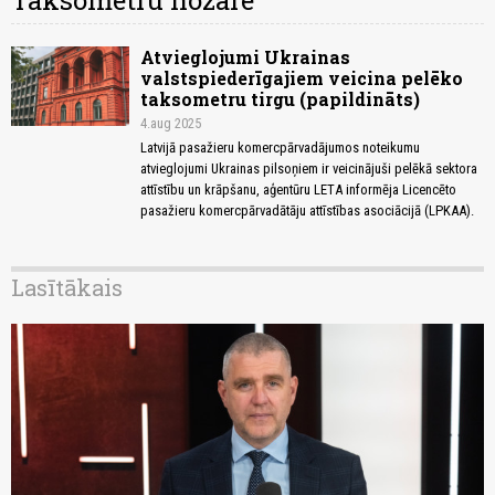
Taksometru nozare
Atvieglojumi Ukrainas
valstspiederīgajiem veicina pelēko
taksometru tirgu (papildināts)
4.aug 2025
Latvijā pasažieru komercpārvadājumos noteikumu
atvieglojumi Ukrainas pilsoņiem ir veicinājuši pelēkā sektora
attīstību un krāpšanu, aģentūru LETA informēja Licencēto
pasažieru komercpārvadātāju attīstības asociācijā (LPKAA).
Lasītākais