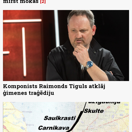
mirst mokās
2
Komponists Raimonds Tiguls atklāj
ģimenes traģēdiju