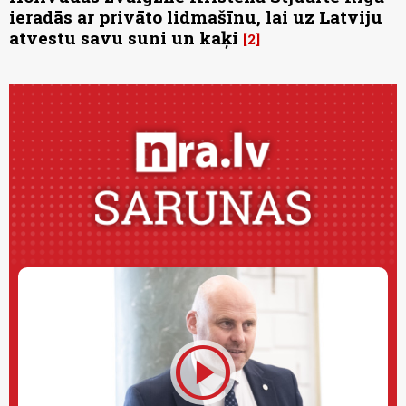
ieradās ar privāto lidmašīnu, lai uz Latviju
atvestu savu suni un kaķi
2
play_circle