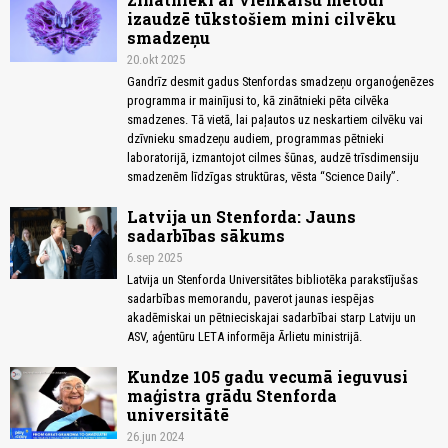
izaudzē tūkstošiem mini cilvēku
smadzeņu
20.okt 2025
Gandrīz desmit gadus Stenfordas smadzeņu organoģenēzes
programma ir mainījusi to, kā zinātnieki pēta cilvēka
smadzenes. Tā vietā, lai paļautos uz neskartiem cilvēku vai
dzīvnieku smadzeņu audiem, programmas pētnieki
laboratorijā, izmantojot cilmes šūnas, audzē trīsdimensiju
smadzenēm līdzīgas struktūras, vēsta “Science Daily”.
Latvija un Stenforda: Jauns
sadarbības sākums
6.sep 2025
Latvija un Stenforda Universitātes bibliotēka parakstījušas
sadarbības memorandu, paverot jaunas iespējas
akadēmiskai un pētnieciskajai sadarbībai starp Latviju un
ASV, aģentūru LETA informēja Ārlietu ministrijā.
Kundze 105 gadu vecumā ieguvusi
maģistra grādu Stenforda
universitātē
26.jun 2024