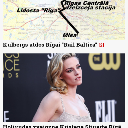
Kulbergs atdos Rīgai "Rail Baltica"
2
Holivudas zvaigzne Kristena Stjuarte Rīgā