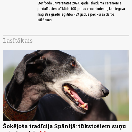
Stenforda universitātes 2024. gada izlaiduma ceremonijā
piedalījusies arī kāda 105 gadus veca studente, kas ieguva
maģistra grādu izglītībā - 83 gadus pēc kursa darba
sākšanas.
Lasītākais
Šokējoša tradīcija Spānijā: tūkstošiem suņu