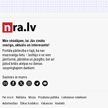
Mēs strādājam, lai Jūs zinātu
svarīgo, aktuālo un interesanto!
Portāla pārliecība ir tajā, ka nav
mazsvarīgu lietu – lasītājs ir ne vien
jāinformē, jābrīdina un jāizglīto, bet arī
jādod brīdis atelpai no dienas
saspringtajiem darbiem.
Sazinies ar mums:
Par nra.lv
Reklāma
Misija
Privātuma politika
Lietošanas noteikumi
Autortiesības
Ētikas kodekss
Vakances
Kontakti