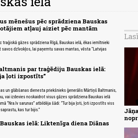
skas ielā
rus mēnešus pēc sprādziena Bauskas
votājiem atļauj aiziet pēc mantām
Las
traģiskā gāzes sprādziena Rīgā, Bauskas ielā, ēkas iemītnieki
ūt savos dzīvokļos, lai paņemtu savas mantas, vēsta "Latvijas
altmanis par traģēdiju Bauskas ielā:
ja ļoti izpostīts”
s un glābšanas dienesta priekšnieks ģenerālis Mārtiņš Baltmanis,
mu, vai izdevies noskaidrot visus gāzes sprādziena Bauskas ielā
mā “Nra.lv sarunas” atbildēja šādi: “Tur bija ļoti, ļoti izpostīts viss
Jāņa
 saprastu, kas tur bijis.”
nopr
Bauskas ielā: Liktenīga diena Diānas