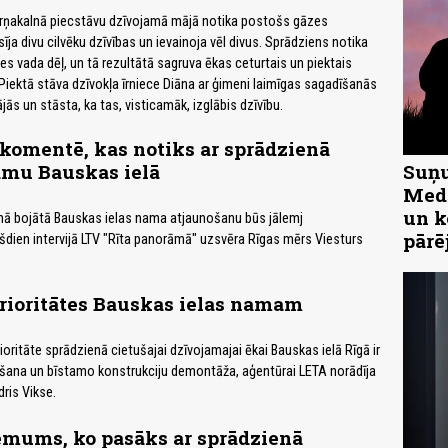
Torņakalnā piecstāvu dzīvojamā mājā notika postošs gāzes
īja divu cilvēku dzīvības un ievainoja vēl divus. Sprādziens notika
es vada dēļ, un tā rezultātā sagruva ēkas ceturtais un piektais
 Piektā stāva dzīvokļa īrniece Diāna ar ģimeni laimīgas sagadīšanās
jās un stāsta, ka tas, visticamāk, izglābis dzīvību.
komentē, kas notiks ar sprādzienā
amu Bauskas ielā
Suņu
Medn
un k
nā bojātā Bauskas ielas nama atjaunošanu būs jālemj
pārē
šdien intervijā LTV "Rīta panorāmā" uzsvēra Rīgas mērs Viesturs
prioritātes Bauskas ielas namam
oritāte sprādzienā cietušajai dzīvojamajai ēkai Bauskas ielā Rīgā ir
šana un bīstamo konstrukciju demontāža, aģentūrai LETA norādīja
ris Vikse.
ēmums, ko pasāks ar sprādzienā