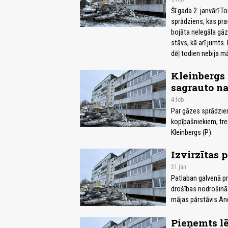
Šī gada 2. janvārī 
sprādziens, kas pras
bojāta nelegāla gāz
stāvs, kā arī jumts.
dēļ todien nebija mā
Kleinbergs 
sagrauto n
4.feb
Par gāzes sprādzie
kopīpašniekiem, tre
Kleinbergs (P).
Izvirzītas 
31.jan
Patlaban galvenā pri
drošības nodrošinā
mājas pārstāvis And
Pieņemts l