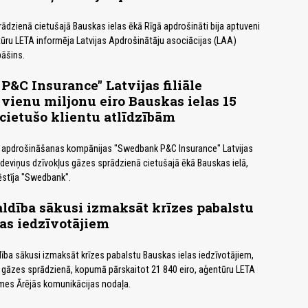
dzienā cietušajā Bauskas ielas ēkā Rīgā apdrošināti bija aptuveni
ūru LETA informēja Latvijas Apdrošinātāju asociācijas (LAA)
āšins.
&C Insurance" Latvijas filiāle
 vienu miljonu eiro Bauskas ielas 15
cietušo klientu atlīdzībām
apdrošināšanas kompānijas "Swedbank P&C Insurance" Latvijas
si deviņus dzīvokļus gāzes sprādzienā cietušajā ēkā Bauskas ielā,
ēstīja "Swedbank".
ldība sākusi izmaksāt krīzes pabalstu
as iedzīvotājiem
ība sākusi izmaksāt krīzes pabalstu Bauskas ielas iedzīvotājiem,
 gāzes sprādzienā, kopumā pārskaitot 21 840 eiro, aģentūru LETA
mes Ārējās komunikācijas nodaļa.