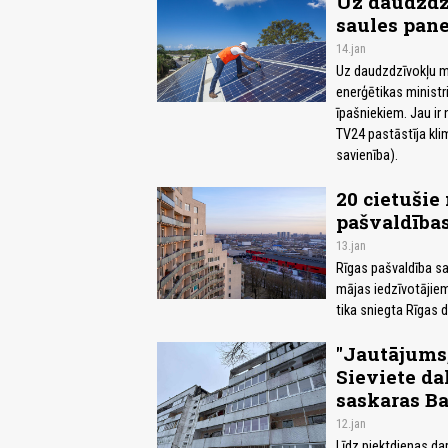
Uz daudzdz
saules pane
14.jan
Uz daudzdzīvokļu mā
enerģētikas minist
īpašniekiem. Jau ir 
TV24 pastāstīja kli
savienība).
20 cietušie
pašvaldības
13.jan
Rīgas pašvaldība s
mājas iedzīvotājie
tika sniegta Rīgas
"Jautājums,
Sieviete da
saskaras Ba
12.jan
Līdz piektdienas da