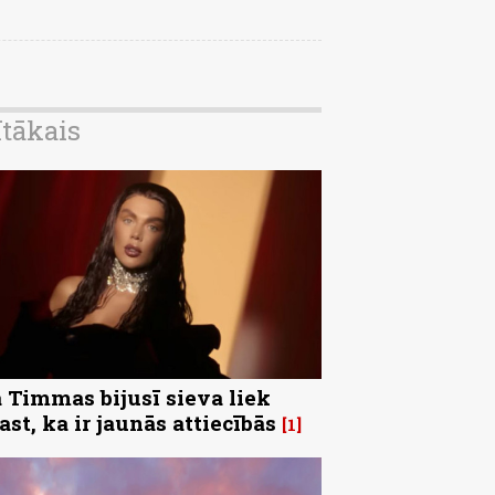
ītākais
 Timmas bijusī sieva liek
ast, ka ir jaunās attiecībās
1