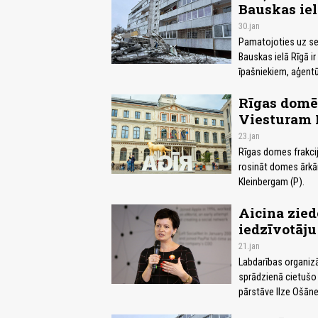
Bauskas iel
30.jan
Pamatojoties uz ser
Bauskas ielā Rīgā i
īpašniekiem, aģentū
Rīgas domē 
Viesturam 
23.jan
Rīgas domes frakcij
rosināt domes ārkār
Kleinbergam (P).
Aicina zied
iedzīvotāju
21.jan
Labdarības organizā
sprādzienā cietušo 
pārstāve Ilze Ošāne