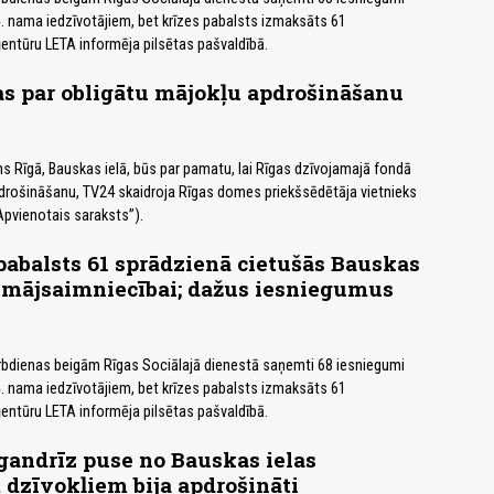
. nama iedzīvotājiem, bet krīzes pabalsts izmaksāts 61
entūru LETA informēja pilsētas pašvaldībā.
s par obligātu mājokļu apdrošināšanu
s Rīgā, Bauskas ielā, būs par pamatu, lai Rīgas dzīvojamajā fondā
drošināšanu, TV24 skaidroja Rīgas domes priekšsēdētāja vietnieks
Apvienotais saraksts”).
abalsts 61 sprādzienā cietušās Bauskas
 mājsaimniecībai; dažus iesniegumus
rbdienas beigām Rīgas Sociālajā dienestā saņemti 68 iesniegumi
. nama iedzīvotājiem, bet krīzes pabalsts izmaksāts 61
entūru LETA informēja pilsētas pašvaldībā.
 gandrīz puse no Bauskas ielas
 dzīvokļiem bija apdrošināti