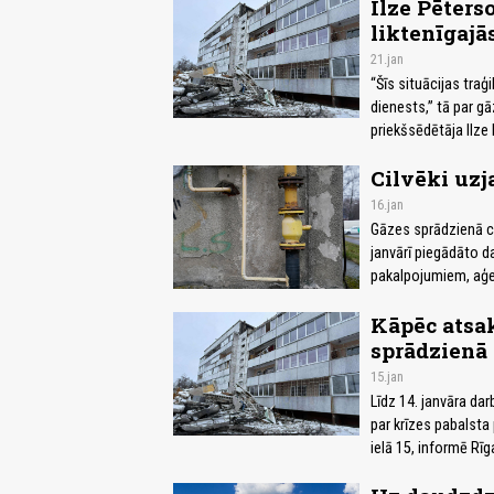
Ilze Pēters
liktenīgajā
21.jan
“Šīs situācijas traģ
dienests,” tā par g
priekšsēdētāja Ilz
Cilvēki uzj
16.jan
Gāzes sprādzienā c
janvārī piegādāto 
pakalpojumiem, aģe
Kāpēc atsak
sprādzienā 
15.jan
Līdz 14. janvāra da
par krīzes pabalsta
ielā 15, informē Rī