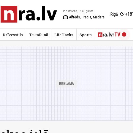
Piektdiena, 7.augusts
+18
Rīgā
redeem
Alfrēds, Fredis, Madars
Dzīvesstils
TautaRunā
LifeHacks
Sports