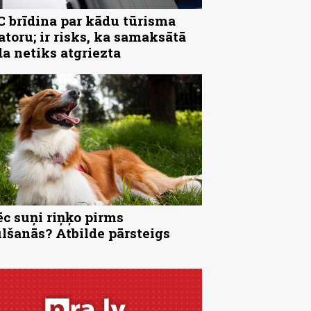
 brīdina par kādu tūrisma
atoru; ir risks, ka samaksātā
a netiks atgriezta
c suņi riņķo pirms
lšanās? Atbilde pārsteigs