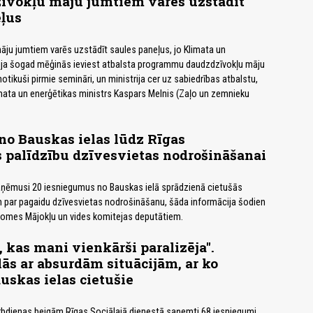
īvokļu māju jumtiem varēs uzstādīt
ļus
ju jumtiem varēs uzstādīt saules paneļus, jo Klimata un
rija šogad mēģinās ieviest atbalsta programmu daudzdzīvokļu māju
notikuši pirmie semināri, un ministrija cer uz sabiedrības atbalstu,
mata un enerģētikas ministrs Kaspars Melnis (Zaļo un zemnieku
 no Bauskas ielas lūdz Rīgas
 palīdzību dzīvesvietas nodrošināšanai
aņēmusi 20 iesniegumus no Bauskas ielā sprādzienā cietušās
m par pagaidu dzīvesvietas nodrošināšanu, šāda informācija šodien
 domes Mājokļu un vides komitejas deputātiem.
 kas mani vienkārši paralizēja".
lās ar absurdām situācijām, ar ko
uskas ielas cietušie
rbdienas beigām Rīgas Sociālajā dienestā saņemti 68 iesniegumi