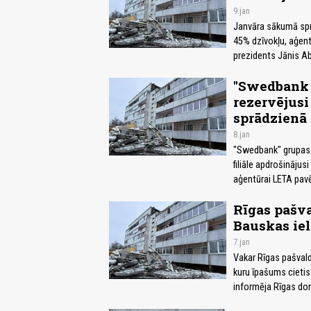
9.jan
Janvāra sākumā sprā
45% dzīvokļu, aģent
prezidents Jānis Ab
"Swedbank P
rezervējusi
sprādzienā 
8.jan
"Swedbank" grupas 
filiāle apdrošināju
aģentūrai LETA pav
Rīgas pašva
Bauskas iel
7.jan
Vakar Rīgas pašvald
kuru īpašums cietis
informēja Rīgas do