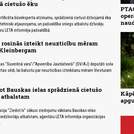
ā cietušo ēku
PTAC
oper
tificēta būveksperta atzinumu, sprādzienā cietusī dzīvojamā ēka
naud
r tehniski atjaunojama, un pašvaldība sniegs atbalstu dzīvokļu
ru LETA informēja pašvaldībā.
rosinās izteikt neuzticību mēram
Kleinbergam
as "Suverēnā vara"/"Apvienība Jaunlatvieši" (SV/AJ) deputāti sola
tas sēdi, lai balsotu par neuzticības izteikšanu mēram Viesturam
ot Bauskas ielas sprādzienā cietušo
Kāpē
 atbalstam
apgu
cija "Ziedot.lv" sākusi ziedojumu vākšanu Bauskas ielas
iedzīvotāju atbalstam, aģentūru LETA informēja organizācijas
.