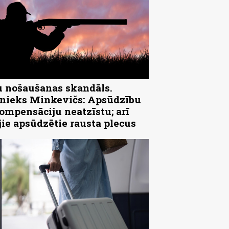
 nošaušanas skandāls.
ieks Minkevičs: Apsūdzību
ompensāciju neatzīstu; arī
jie apsūdzētie rausta plecus