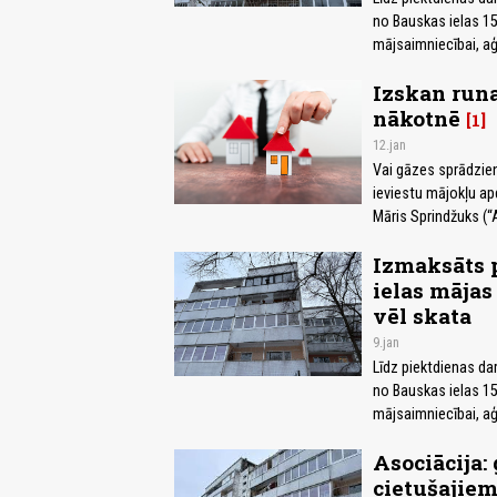
no Bauskas ielas 15
mājsaimniecībai, aģ
Izskan runa
nākotnē
1
12.jan
Vai gāzes sprādzien
ieviestu mājokļu ap
Māris Sprindžuks (“
Izmaksāts p
ielas mājas
vēl skata
9.jan
Līdz piektdienas da
no Bauskas ielas 15
mājsaimniecībai, aģ
Asociācija:
cietušajiem