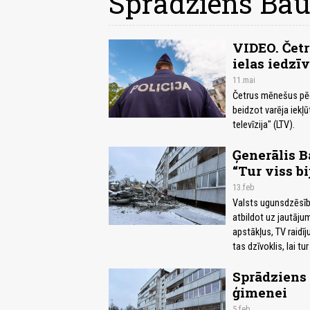
Sprādziens Bau
VIDEO. Čet
ielas iedzī
11.mai
Četrus mēnešus pēc 
beidzot varēja iekļ
televīzija" (LTV).
Ģenerālis B
“Tur viss bi
13.feb
Valsts ugunsdzēsība
atbildot uz jautāju
apstākļus, TV raidīju
tas dzīvoklis, lai tur
Sprādziens 
ģimenei
5.feb