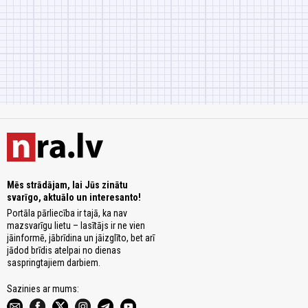
Mēs strādājam, lai Jūs zinātu
svarīgo, aktuālo un interesanto!
Portāla pārliecība ir tajā, ka nav
mazsvarīgu lietu – lasītājs ir ne vien
jāinformē, jābrīdina un jāizglīto, bet arī
jādod brīdis atelpai no dienas
saspringtajiem darbiem.
Sazinies ar mums: