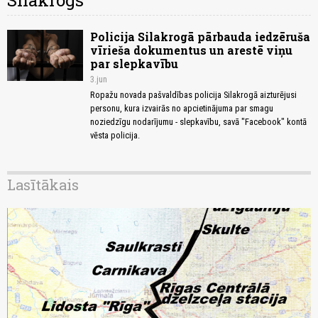
Silakrogs
Policija Silakrogā pārbauda iedzēruša
vīrieša dokumentus un arestē viņu
par slepkavību
3.jun
Ropažu novada pašvaldības policija Silakrogā aizturējusi
personu, kura izvairās no apcietinājuma par smagu
noziedzīgu nodarījumu - slepkavību, savā "Facebook" kontā
vēsta policija.
Lasītākais