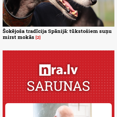
Šokējoša tradīcija Spānijā: tūkstošiem suņu
mirst mokās
2