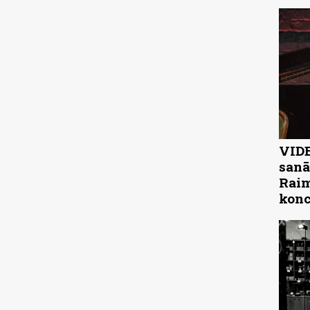
VIDE
sanā
Raim
konc