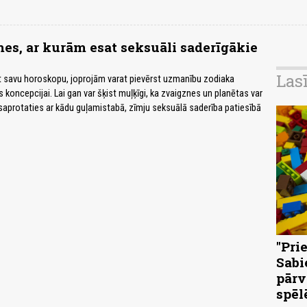
es, ar kurām esat seksuāli saderīgākie
Las
sāt savu horoskopu, joprojām varat pievērst uzmanību zodiaka
koncepcijai. Lai gan var šķist muļķīgi, ka zvaigznes un planētas var
s saprotaties ar kādu guļamistabā, zīmju seksuālā saderība patiesībā
"Pri
Sabi
pārv
spēl