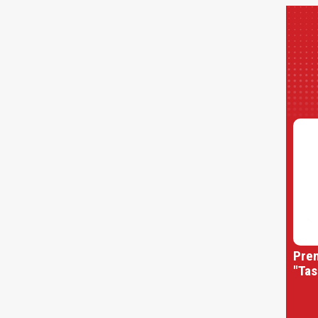
Prem
"Tas