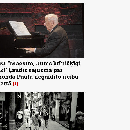
O. "Maestro, Jums brīnišķīgi
k!" Ļaudis sajūsmā par
onda Paula negaidīto rīcību
ertā
1