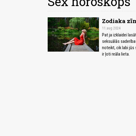
Sex horoskops
Zodiaka zīm
11.aug 2024
Pat ja izklaidei la
seksuālās saderības 
noteikt, cik labi jū
ir ļoti reāla lieta.