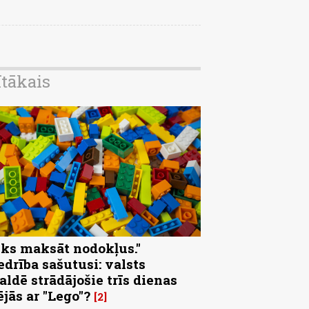
ītākais
eks maksāt nodokļus."
edrība sašutusi: valsts
aldē strādājošie trīs dienas
ējās ar "Lego"?
2