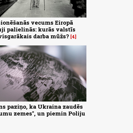
ionēšanās vecums Eiropā
uji palielinās: kurās valstīs
visgarākais darba mūžs?
4
ns paziņo, ka Ukraina zaudēs
tumu zemes", un piemin Poliju