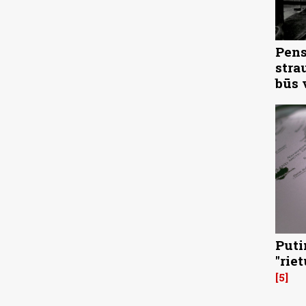
Pens
stra
būs 
Puti
"rie
5