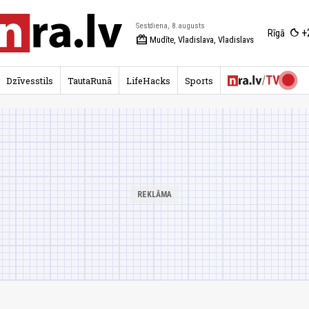
Sestdiena, 8.augusts
+
Rīgā
redeem
Mudīte, Vladislava, Vladislavs
Dzīvesstils
TautaRunā
LifeHacks
Sports