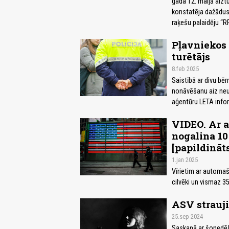
gada 12. maijā aizt
konstatēja dažādus
raķešu palaidēju “R
Pļavniekos 
turētājs
8.feb 2025
Saistībā ar divu bēr
nonāvēšanu aiz ne
aģentūru LETA infor
VIDEO. Ar a
nogalina 10
[papildināt
1.jan 2025
Vīrietim ar automašī
cilvēki un vismaz 3
ASV strauji
25.sep 2024
Saskaņā ar šonedēļ p