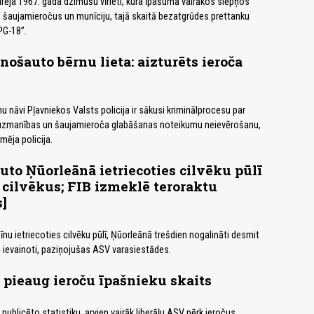
urēja 1967. gada dzimušu vīrieti, kura īpašumā vairākos slēpņos
 šaujamieročus un munīciju, tajā skaitā bezatgrūdes prettanku
PG-18”.
nošauto bērnu lieta: aizturēts ieroča
nu nāvi Pļavniekos Valsts policija ir sākusi kriminālprocesu par
uzmanības un šaujamieroča glabāšanas noteikumu neievērošanu,
mēja policija.
uto Ņūorleānā ietriecoties cilvēku pūlī
 cilvēkus; FIB izmeklē teroraktu
s]
nu ietriecoties cilvēku pūlī, Ņūorleānā trešdien nogalināti desmit
5 ievainoti, paziņojušas ASV varasiestādes.
 pieaug ieroču īpašnieku skaits
ublicēto statistiku, arvien vairāk liberāļu ASV pērk ieročus.