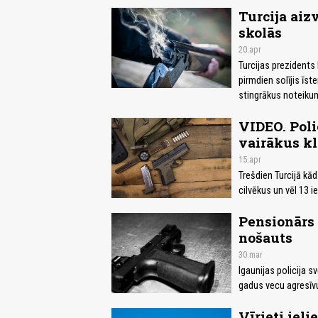
Turcija ai
skolās
20.apr
Turcijas prezident
pirmdien solījis īs
stingrākus noteikum
VIDEO. Poli
vairākus kl
15.apr
Trešdien Turcijā kā
cilvēkus un vēl 13 
Pensionārs 
nošauts
30.mar
Igaunijas policija 
gadus vecu agresīvu 
Vīrieti iel