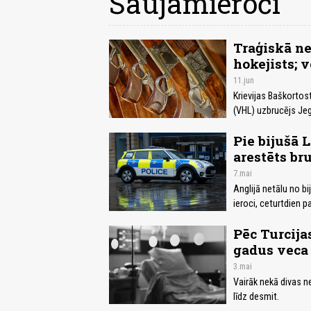
Šaujamieroči
Traģiskā ne
hokejists; 
11.jun
Krievijas Baškortos
(VHL) uzbrucējs Jego
Pie bijušā 
arestēts bru
7.mai
Anglijā netālu no bi
ieroci, ceturtdien pa
Pēc Turcija
gadus veca
3.mai
Vairāk nekā divas n
līdz desmit.