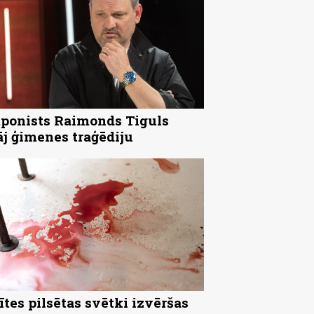
onists Raimonds Tiguls
āj ģimenes traģēdiju
ītes pilsētas svētki izvēršas