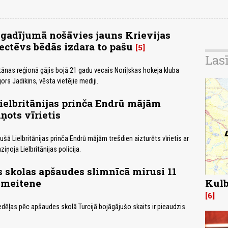
gadījumā nošāvies jauns Krievijas
vectēvs bēdās izdara to pašu
5
Las
tānas reģionā gājis bojā 21 gadu vecais Noriļskas hokeja kluba
rs Jadikins, vēsta vietējie mediji.
Lielbritānijas prinča Endrū mājām
ņots vīrietis
jušā Lielbritānijas prinča Endrū mājām trešdien aizturēts vīrietis ar
ziņoja Lielbritānijas policija.
s skolas apšaudes slimnīcā mirusi 11
 meitene
Kulb
6
edēļas pēc apšaudes skolā Turcijā bojāgājušo skaits ir pieaudzis