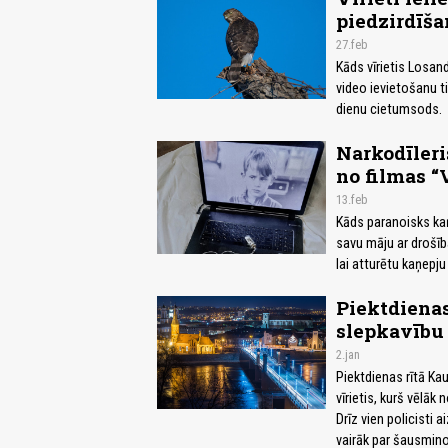
piedzirdīša
27.feb
Kāds vīrietis Losand
video ievietošanu t
dienu cietumsods.
Narkodīleri
no filmas “
13.feb
Kāds paranoisks kaņ
savu māju ar drošī
lai atturētu kaņepju
Piektdienas
slepkavību
2.jan
Piektdienas rītā Ka
vīrietis, kurš vēlāk 
Drīz vien policisti
vairāk par šausminoš