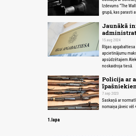
Izdevums “The Wall 
grupā, kas parasti 
Jaunākā in
administrat
15.aug 2024
Rīgas apgabaltiesa 
apcietinājumu maks
apsūdzētajiem Alek
noskaidroja tiesā.
Policija ar
īpašniekie
7.sep 2023
Saskaņā ar normatī
nomaiņa jāveic vēl 
1.lapa