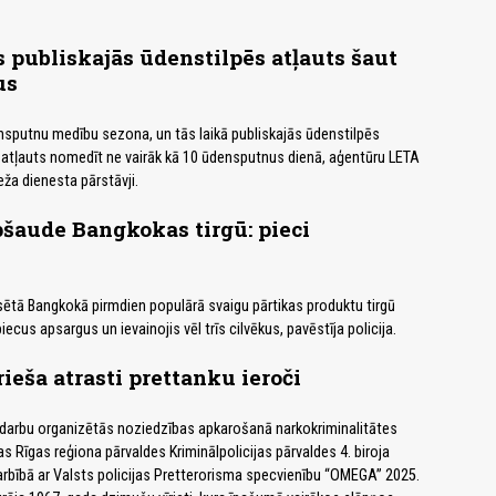
 publiskajās ūdenstilpēs atļauts šaut
us
sputnu medību sezona, un tās laikā publiskajās ūdenstilpēs
tļauts nomedīt ne vairāk kā 10 ūdensputnus dienā, aģentūru LETA
ža dienesta pārstāvji.
šaude Bangkokas tirgū: pieci
ētā Bangkokā pirmdien populārā svaigu pārtikas produktu tirgū
ecus apsargus un ievainojis vēl trīs cilvēkus, pavēstīja policija.
ieša atrasti prettanku ieroči
 darbu organizētās noziedzības apkarošanā narkokriminalitātes
as Rīgas reģiona pārvaldes Kriminālpolicijas pārvaldes 4. biroja
bībā ar Valsts policijas Pretterorisma specvienību “OMEGA” 2025.