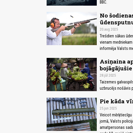
BBC.
No šodienas
ūdensputn
20.aug 2025
Trešdien sākas ūden
vienam medniekam a
informēja Valsts me
Asiņaina ap
bojāgājušie
28.jūl 2025
Taizemes galvaspils
uzbrucējs nošāvis pi
Pie kāda vīr
25.jun 2025
Veicot mērķtiecīgu
jomā, Valsts policij
amatpersonas sadar