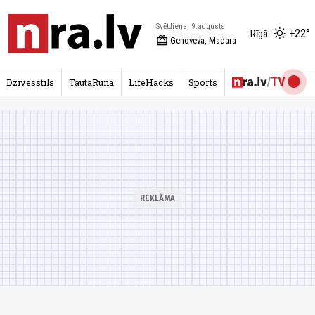
Svētdiena, 9.augusts
+22°
Rīgā
redeem
Genoveva, Madara
Dzīvesstils
TautaRunā
LifeHacks
Sports