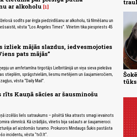
trau
nu ar alkoholu
1
želosā sodīts par ērgļa piedzirdīšanu ar alkoholu, tā filmēšanu un
iešsaistē, vēsta “Los Angeles Times”. Vīrietim tika piespriests 45
s izliek mājās slazdus, iedvesmojoties
Viens pats mājās”
epju un amfetamīna tirgotājs Lielbritānijā un viņa sieva piekrāva
Šokē
bas stieplēm, sprāgstvielām, liesmu metējiem un šaujamieročiem,
tūks
 zagļus, vēsta “Daily Mail”.
 rīts Kauņā sācies ar šausminošu
uņā izcēlās liels satraukums – pilsētā tika atrasts smagi ievainots
nomira slimnīcā. Kā izrādījās, vīrietis bija sašauts ar šaujamieroci.
 aizturēja arī aizdomās turamo. Prokurors Mindaugs Šukis pastāsta
o incidentu, vēsta "tv3.lt".