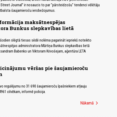
Street Journal” ir nosaucis to par "pārsteidzošu" tendenci vēlētāju
atbalsta šaujamieroču ierobežojumus.
formācija maksātnespējas
ora Bunkus slepkavības lietā
šodien slēgtā tiesas sēdē nolēma pagarināt iepriekš noteikto
ātnespējas administratora Mārtiņa Bunkus slepkavības lietā
sandram Babenko un Viktoram Krivošejam, aģentūra LETA
 aicinājumu vēršas pie šaujamieroču
m
vo regulējumu no 31 690 šaujamieroču īpašniekiem atļauju
4961 cilvēkam, informē policija.
chevron_right
Nākamā