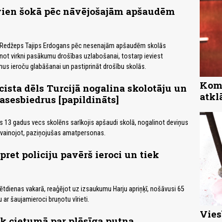
zvien šokā pēc nāvējošajām apšaudēm
s Redžeps Tajips Erdogans pēc nesenajām apšaudēm skolās
tenot virkni pasākumu drošības uzlabošanai, tostarp ieviest
us ieroču glabāšanai un pastiprināt drošību skolās.
Komp
cista dēls Turcijā nogalina skolotāju un
atkl
asesbiedrus [papildināts]
ds 13 gadus vecs skolēns sarīkojis apšaudi skolā, nogalinot deviņus
ievainojot, paziņojušas amatpersonas.
pret policiju pavērš ieroci un tiek
svētdienas vakarā, reaģējot uz izsaukumu Harju apriņķī, nošāvusi 65
ar šaujamieroci bruņotu vīrieti.
Vies
iek cietumā par plēsīga putna