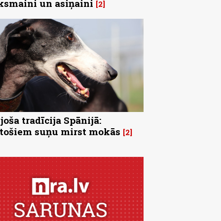
ksmaini un asiņaini
2
joša tradīcija Spānijā:
tošiem suņu mirst mokās
2