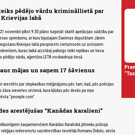
iks pēdējo vārdu krimināllietā par
Krievijas labā
21.novembrī plkst.9.30 plāno turpināt skatīt apelācijas sūdzību par
iesas spriedumu, ar kuru bijušajam Saeimas deputātam Jānim
gošanu Krievijas labā piespriests cietumsods uz astoņiem
nešiem, kuras laikā aizstāvji pabeigs teikt replikas un tiesa
 pēdējo vārdu, aģentūra LETA noskaidroja tiesā.
Prem
jauc mājas un saņem 17 šāvienus
"Tas
s ir arestēts par slepkavības mēģinājumu pēc tam, kad, pēc policijas
es šāva sievietes virzienā, kura kļūdas pēc devās pa viņa
vēsta "peoeple.com".
des arestējušas “Kanādas karalieni”
likumīgiem šaujamieročiem Kanādas Karaliskā jātnieku policija
i reliģijas iedvesmotu sazvērestības teorētiķi Romanu Didulo, vēsta