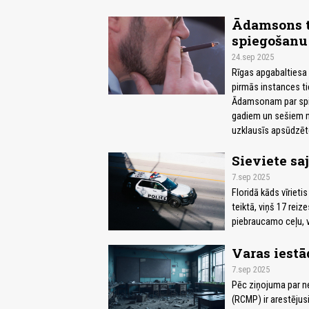
Ādamsons te
spiegošanu 
24.sep 2025
Rīgas apgabaltiesa 
pirmās instances t
Ādamsonam par spie
gadiem un sešiem mē
uzklausīs apsūdzēto
Sieviete sa
7.sep 2025
Floridā kāds vīrieti
teiktā, viņš 17 reiz
piebraucamo ceļu, 
Varas iestā
7.sep 2025
Pēc ziņojuma par ne
(RCMP) ir arestējus