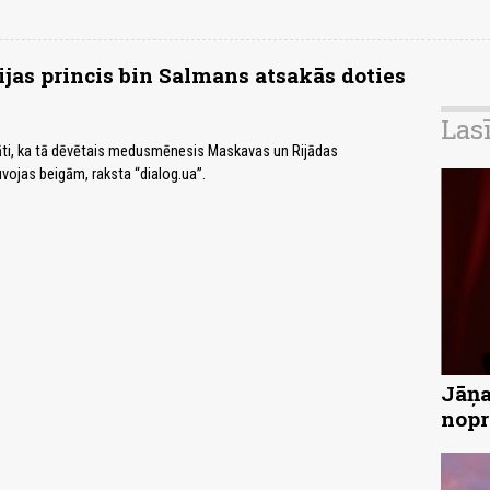
jas princis bin Salmans atsakās doties
Las
ināti, ka tā dēvētais medusmēnesis Maskavas un Rijādas
uvojas beigām, raksta “dialog.ua”.
Jāņa
nopr