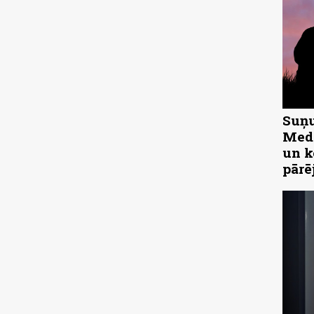
Suņu
Medn
un k
pārē