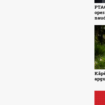
PTAC
oper
naud
Kāpē
apgu