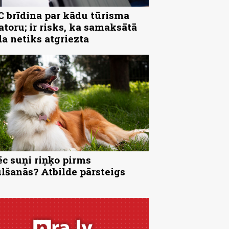
 brīdina par kādu tūrisma
atoru; ir risks, ka samaksātā
a netiks atgriezta
c suņi riņķo pirms
lšanās? Atbilde pārsteigs