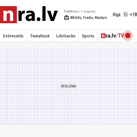
Piektdiena, 7.augusts
+18
Rīgā
redeem
Alfrēds, Fredis, Madars
Dzīvesstils
TautaRunā
LifeHacks
Sports