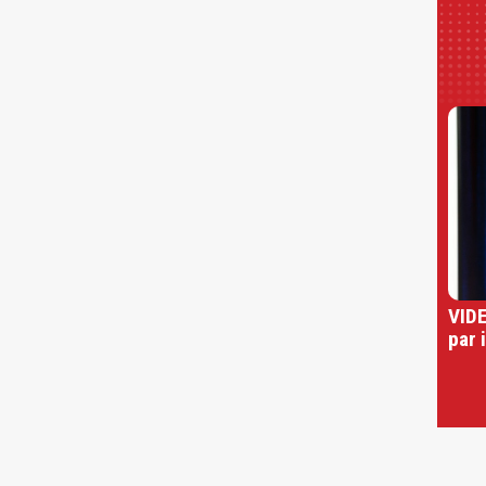
VIDE
par 