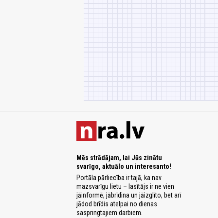
Mēs strādājam, lai Jūs zinātu
svarīgo, aktuālo un interesanto!
Portāla pārliecība ir tajā, ka nav
mazsvarīgu lietu – lasītājs ir ne vien
jāinformē, jābrīdina un jāizglīto, bet arī
jādod brīdis atelpai no dienas
saspringtajiem darbiem.