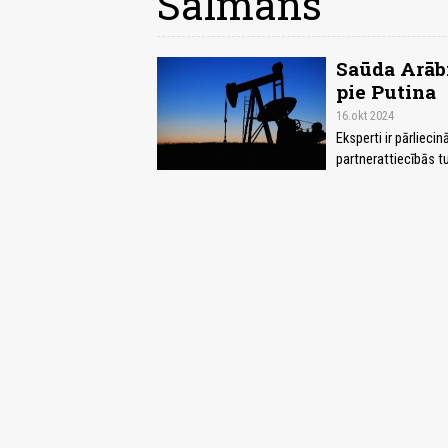
Salmans
Saūda Arābi
pie Putina
16.okt 2024
Eksperti ir pārliec
partnerattiecībās t