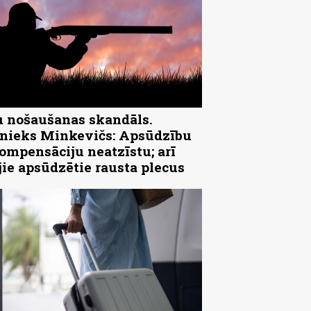
 nošaušanas skandāls.
ieks Minkevičs: Apsūdzību
ompensāciju neatzīstu; arī
jie apsūdzētie rausta plecus