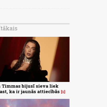
ītākais
 Timmas bijusī sieva liek
ast, ka ir jaunās attiecībās
1