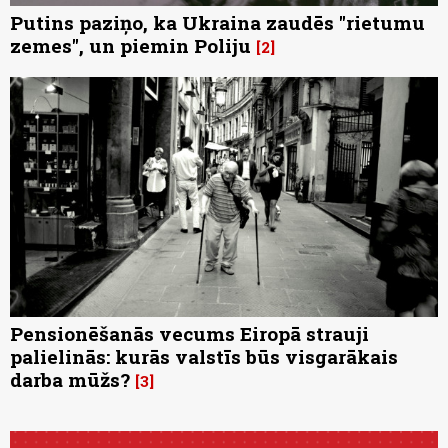
Putins paziņo, ka Ukraina zaudēs "rietumu
zemes", un piemin Poliju
2
Pensionēšanās vecums Eiropā strauji
palielinās: kurās valstīs būs visgarākais
darba mūžs?
3