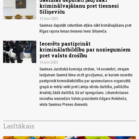
kriminālvajāšanu pret tiesnesi
Siliņeviču
13.nov 2025
Saeimas deputāti ceturtdien atļāva sākt krimālvajāšanu pret
Rīgas rajona tiesas tiesnesi Inesi Siliņeviča.
Iecerēts pastiprināt
kriminālatbildību par noziegumiem
pret valsts drošību
14.nov 2023
Saeimas Juridiskā komisija otrdien, 14.novembrī, otrajam
lasījumam Saeimā lēma virzīt grozījumus, ar kuriem iecerēts
pastiprināt kriminālatbildību par apvienošanos organizētā
grupā ar mērķi veikt pret Latviju vērstu darbību, palīdzību
ārvalstij šādā darbībā, kā arī spiegošanu. Likumdošanas
iniciatīvu iesniedzis Valsts prezidents Edgars Rinkēvičs,
vēsta Saeimas Preses dienests.
Lasītākais