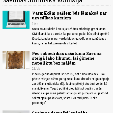
Saeimas Juridiskā komisija
Varmākām pašiem būs jāmaksā par
uzvedības kursiem
3.jun
Saeimas Juridiskā komisija trešdien atbalstīja grozījumus
Civillikumā, kas paredz, ka personai pašai būs pilnā apmērā
jāsedz izmaksas par vardarbīgas uzvedības mazināšanas
kursu, ja tas tiek piemērots atkārtoti.
Pēc sabiedrības sašutuma Saeima
steigā labo likumu, lai ģimene
nepaliktu bez mājām
22.feb
Piecus gadus deputāti sprieduši, bet risinājuma nav. Tikai
pēc televīzijas sižeta par ģimeni, kurai draud vienīgā mājokļa
zaudēšana krāpnieka dēļ, Saeima pēkšņi atradusi veidu, kā
mainīt likumu. Tagad politiķi piedāvā ļaut tiesām pašām
izlemt, vai īpašums paliek labticīgajam pircējam vai jāatdod
sākotnējam īpašniekam, vēsta TV3 raidījums “Nekā
personīga”.
Saeimas deputāti ļauj sākt