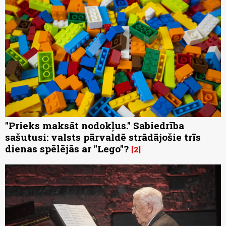
"Prieks maksāt nodokļus." Sabiedrība
sašutusi: valsts pārvaldē strādājošie trīs
dienas spēlējās ar "Lego"?
2