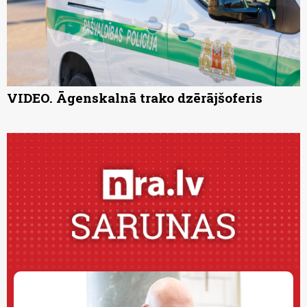
VIDEO. Āgenskalnā trako dzērājšoferis