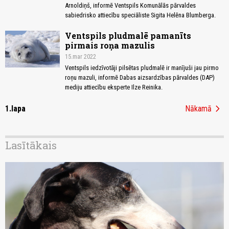
Arnoldiņš, informē Ventspils Komunālās pārvaldes
sabiedrisko attiecību speciāliste Sigita Helēna Blumberga.
Ventspils pludmalē pamanīts
pirmais roņa mazulis
15.mar 2022
Ventspils iedzīvotāji pilsētas pludmalē ir manījuši jau pirmo
roņu mazuli, informē Dabas aizsardzības pārvaldes (DAP)
mediju attiecību eksperte Ilze Reinika.
chevron_right
1.lapa
Nākamā
Lasītākais