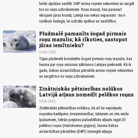
laiski atpūšas saulītē. DAP aicina roņiem netuvoties un sargāt
tos no suņu uzbrukumiem. Roņu mazuļi, kas pavasarī
vērojami jūras krastā, Latvijā nav nekas neparasts - tie ir
iznākuši liedagā, lai uzkrātu spēkus un sasildītos.
Pludmalē pamanīts šogad pirmais
roņu mazulis; kā rīkoties, sastopot
jūras iemītnieku?
6.mar 2023
Tūjas pludmalē konstatēts šogad pirmais roņu mazulis, kas
liecina par roņu sezonas sākšanos Latvijas piekrastē. Kā ik
gadu, Dabas aizsardzības pārvalde aicina roņiem netuvoties
un sargāt tos no suņu uzbrukumiem.
Zinātniskās pētniecības nolūkos
Latvijā atļaus nomedīt pelēkos roņus
6.feb 2023
Zinātniskās pētniecības nolūkos, kā arī lai nepieļautu
nopietnu kaitējumu zivsaimniecībai, ūdeņiem un citu veidu
īpašumiem, četrās piejūras pašvaldībās atļauts iegūt 20
pelēkos roņus (Halichoerus grypus), liecina Dabas
aizsardzības pārvaldes (DAP) izsniegtā atļauja.