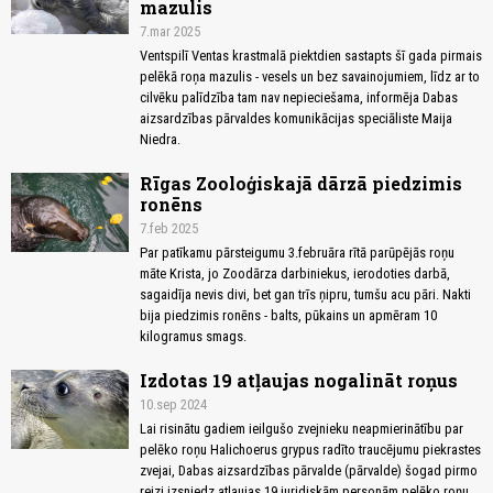
mazulis
7.mar 2025
Ventspilī Ventas krastmalā piektdien sastapts šī gada pirmais
pelēkā roņa mazulis - vesels un bez savainojumiem, līdz ar to
cilvēku palīdzība tam nav nepieciešama, informēja Dabas
aizsardzības pārvaldes komunikācijas speciāliste Maija
Niedra.
Rīgas Zooloģiskajā dārzā piedzimis
ronēns
7.feb 2025
Par patīkamu pārsteigumu 3.februāra rītā parūpējās roņu
māte Krista, jo Zoodārza darbiniekus, ierodoties darbā,
sagaidīja nevis divi, bet gan trīs ņipru, tumšu acu pāri. Nakti
bija piedzimis ronēns - balts, pūkains un apmēram 10
kilogramus smags.
Izdotas 19 atļaujas nogalināt roņus
10.sep 2024
Lai risinātu gadiem ieilgušo zvejnieku neapmierinātību par
pelēko roņu Halichoerus grypus radīto traucējumu piekrastes
zvejai, Dabas aizsardzības pārvalde (pārvalde) šogad pirmo
reizi izsniedz atļaujas 19 juridiskām personām pelēko roņu