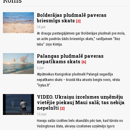
Ronis
Bolderājas pludmalē paveras
briesmīgs skats
2
24.jun
Ar draugu pastaigājāmies gar Bolderājas pludmali pie mola,
un acīm pavērās šāds briesmīgs skats," raidījumam "Bez
tabu" ziņo Kintija.
Palangas pludmalē paveras
nepatīkams skats
6
6.jun
Atpūtniekus Kunigiskiai pludmalē Palangā sagaidīja
nepatīkams skats – krastā tika atrasts beigts ronis, vēsta
"lrytas.lt".
VIDEO. Ukraiņu izcelsmes uzņēmēju
vietējie piekauj Maui salā; tas nebija
nepelnīti
2
15.mai
Havaju salās izcēlies liels skandāls pēc tam, kad tūrists no
Vašingtonas štata, ukraiņu izcelsmes uzņēmējs Igors