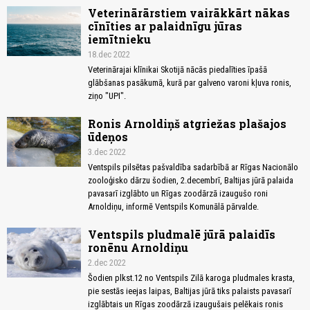
Veterinārārstiem vairākkārt nākas
cīnīties ar palaidnīgu jūras
iemītnieku
18.dec 2022
Veterinārajai klīnikai Skotijā nācās piedalīties īpašā
glābšanas pasākumā, kurā par galveno varoni kļuva ronis,
ziņo "UPI".
Ronis Arnoldiņš atgriežas plašajos
ūdeņos
3.dec 2022
Ventspils pilsētas pašvaldība sadarbībā ar Rīgas Nacionālo
zooloģisko dārzu šodien, 2.decembrī, Baltijas jūrā palaida
pavasarī izglābto un Rīgas zoodārzā izaugušo roni
Arnoldiņu, informē Ventspils Komunālā pārvalde.
Ventspils pludmalē jūrā palaidīs
ronēnu Arnoldiņu
2.dec 2022
Šodien plkst.12 no Ventspils Zilā karoga pludmales krasta,
pie sestās ieejas laipas, Baltijas jūrā tiks palaists pavasarī
izglābtais un Rīgas zoodārzā izaugušais pelēkais ronis