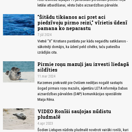
letālai atbaidīšanai, vēsta Dabs aizsardzības pārvalde.
"Šitādu tikšanos aci pret aci
piedzīvoju pirmo reizi," vīrietis ūdenī
pamana ko neparastu
7.jūl 2024
Vietnē "X" Kristians pastāsta par kādu negaidītu satikšanos -
sākotnēji domājis, ka ūdenī peld cilvēks, taču patiesība
izrādījās cita.
Pirmie roņu mazuļi jau izvesti liedagā
sildīties
11.mar 2024
Kurzemes piekrastē pie Ovišiem nedēļas nogalē sastapts
šogad pirmais roņu mazulis, aģentūru LETA informēja Dabas
aizsardzības pārvaldes (DAP) komunikācijas speciāliste
Maija Rēna.
VIDEO Ronīši sauļojas nūdistu
pludmalē
4.apr 2023
Šodien Lielupes nūdistu pludmalē novēroti vairāki ronīši, kuri