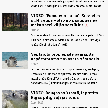
Litvinčuks, ar akmeni meta jūrā peldošam Havaju mūku ronim
vārdā Lani. Nodarījums fiksēts videoierakstā, vēsta "Nexta".
VIDEO. "Esmu izmisumā". Sievietes
publicētais video no pastaigas pa
mežu saceļ kājās soctīklus
3
28.mar
"Ko lai es daru? Esmu izmisumā! Nezinu, kā lai palīdzu! Man
ir tik žēl!" dzirdama sievietes balss kādā video, kurā viņa
iemūžinājusi "atradumu" mežā.
Ventspils promenādē pamanīts
nepārprotams pavasara vēstnesis
27.feb
Līdz ar pavasara tuvošanos Latvijas piekrastē, Ventspilī,
Ostas ielas promenādes apkārtnē, manīts pirmais roņu
mazulis, aģentūru LETA informēja Dabas aizsardzības
pārvaldes (DAP) komunikācijas speciāliste Baiba Ralle.
VIDEO. Daugavas krastā, iepretim
Rīgas pilij, vāļājas ronis
9.apr 2025
Vietnē "Facebook" nonācis kāda aculiecinieka uzņemts