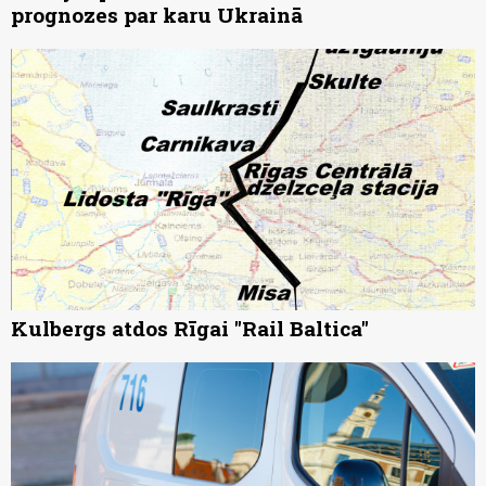
prognozes par karu Ukrainā
Kulbergs atdos Rīgai "Rail Baltica"