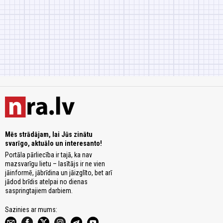
Mēs strādājam, lai Jūs zinātu
svarīgo, aktuālo un interesanto!
Portāla pārliecība ir tajā, ka nav
mazsvarīgu lietu – lasītājs ir ne vien
jāinformē, jābrīdina un jāizglīto, bet arī
jādod brīdis atelpai no dienas
saspringtajiem darbiem.
Sazinies ar mums: