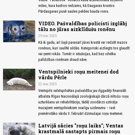
video, kura kadros redzams, kā Daugavas krastos
Pārdaugavas pusē saules peldes bauda ronis.
VIDEO. Pašvaldības policisti izglābj
tālu no jūras aizklīdušu ronēnu
29.mar 2025
Kā ik gadu, arī šajā pavasarī jūras krastā var redzēt mazos
ronēnus, kuri saulītē sildās. Kategoriski aizliegts tos glaudīt
vai ņemt rokās. Tomēr ir situācijas, kad bez cilvēka
palīdzības ronēnam draud nāve.
Ventspilnieki roņu meitenei dod
vārdu Pērle
22.mar 2025
Ventspils valstspilsētas pašvaldība jau ilggadēji finansiāli
atbalsta Rīgas Nacionālajā zooloģiskajā dārzā mītošo roņu
uzturēšanu un rehabilitāciju, tādēļ zoodārzs uzticēja
mazajiem ventspilniekiem svarīgu uzdevumu – rast
piemērotāko vārdu 3. februārī dzimušajai roņu meitenei.
Latvijā sācies "roņu laiks"; Ventas
krastmalā sastapts pirmais roņu