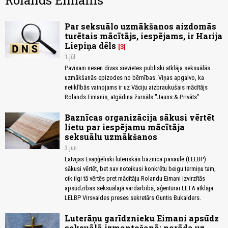
Rolands Eimanis
Par seksuālo uzmākšanos aizdomās
turētais mācītājs, iespējams, ir Harija
Liepiņa dēls
3
1.jūl
Pavisam nesen divas sievietes publiski atklāja seksuālās
uzmākšanās epizodes no bērnības. Viņas apgalvo, ka
netiklībās vainojams ir uz Vāciju aizbraukušais mācītājs
Rolands Eimanis, atgādina žurnāls "Jauns & Privāts".
Baznīcas organizācija sākusi vērtēt
lietu par iespējamu mācītāja
seksuālu uzmākšanos
3.jun
Latvijas Evaņģēliski luteriskās baznīca pasaulē (LELBP)
sākusi vērtēt, bet nav noteikusi konkrētu beigu termiņu tam,
cik ilgi tā vērtēs pret mācītāju Rolandu Eimani izvirzītās
apsūdzības seksuālajā vardarbībā, aģentūrai LETA atklāja
LELBP Virsvaldes preses sekretārs Guntis Bukalders.
Luterāņu garīdznieku Eimani apsūdz
seksuālā izmantošanā; norāda uz