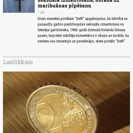
marihuānas pīpēšanu
1.jun
Divas sievietes portālam "Delfi" apgalvojušas, ka bērnībā un
pusaudžu gados piedzīvojušas seksuālu izmantošanu no
luterāņu garīdznieka, 1968. gadā dzimušā Rolanda Eimaņa
puses, turpretim mācītājs komentāros ir skops un norāda, ka
nevienu nav izmantojis un pavedinājis, vēsta portāls "Delfi".
Lasītākais