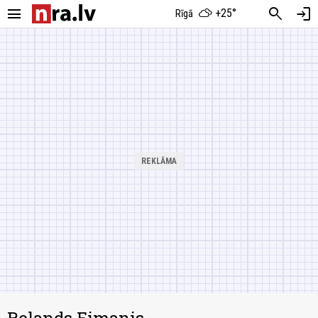
menu
search
login
+25°
Rīgā