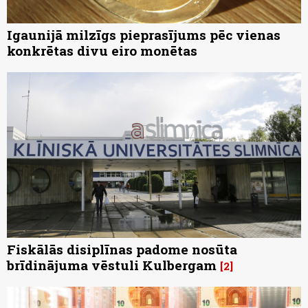
Igaunijā milzīgs pieprasījums pēc vienas
konkrētas divu eiro monētas
Fiskālās disiplīnas padome nosūta
brīdinājuma vēstuli Kulbergam
2