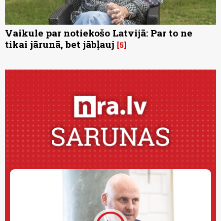
Vaikule par notiekošo Latvijā: Par to ne
tikai jārunā, bet jābļauj
5