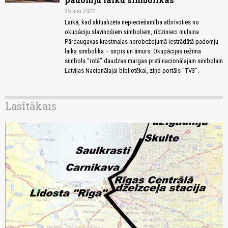
25.mai 2022
Laikā, kad aktualizēta nepieciešamība atbrīvoties no
okupāciju slavinošiem simboliem, rīdzinieci mulsina
Pārdaugavas krastmalas norobežojumā iestrādātā padomju
laika simbolika – sirpis un āmurs. Okupācijas režīma
simbols “rotā” daudzas margas pretī nacionālajam simbolam
Latvijas Nacionālajai bibliotēkai, ziņo portāls "TV3".
Lasītākais