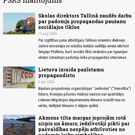
PSRS mantojums
Skolas direktors Tallinā zaudēs darbu
par padomju propagandas paušanu
sociālajos tīklos
15.aug 2024
Par izglītības jomu atbildīgais Tallinas vicemērs Aleksejs
Jašins ierosinājis no mācību iestāžu vadītāja amata atbrīvot
Sergeju Pčelkinu, kurš sociālo tīklu ierakstos par Igaunijas
vēsturi izmantojis padomju laika propagandas izteicienus.
Lietuva izraida pazīstamu
propagandistu
2.apr 2024
Bijušais propadomju organizācijas "Jedinstvo" ("Vienotība")
līderis, Krievijas pilsonis Valērijs Ivanovs nav apstrīdējis
Lietuvas Migrācijas departamenta lēmumu izraidīt viņu no
valsts, tādējādi lēmums ir stājies spēkā.
Akmens tilta margas joprojām rotā
sirpis un āmurs; iedzīvotāji pikti par
pašvaldības nespēju atbrīvoties no
padomju laiku simbolikas