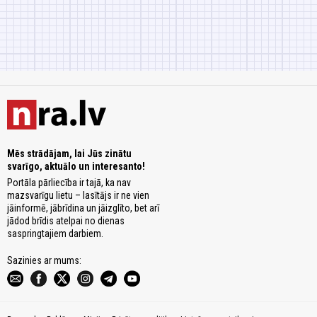
Mēs strādājam, lai Jūs zinātu
svarīgo, aktuālo un interesanto!
Portāla pārliecība ir tajā, ka nav
mazsvarīgu lietu – lasītājs ir ne vien
jāinformē, jābrīdina un jāizglīto, bet arī
jādod brīdis atelpai no dienas
saspringtajiem darbiem.
Sazinies ar mums: