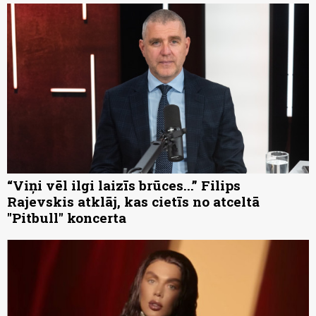
“Viņi vēl ilgi laizīs brūces...” Filips
Rajevskis atklāj, kas cietīs no atceltā
"Pitbull" koncerta