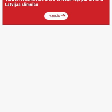
Latvijas slimnīcu
arrow_right_alt
VAIRĀK