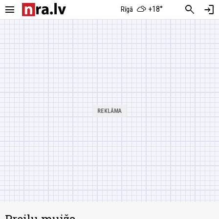
menu
search
login
+18°
Rīgā