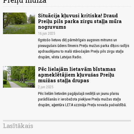
Preiļu muiža
Situācija kļuvusi kritiska! Draud
Preiļu pils parka zirgu staļļa mūra
nogruvums
16.jun 2025
Ilgstošo lietavu dēļ pārmērīgais augsnes mitrums un
pieaugušais ūdens līmenis Preiļu muižas parka dīķos radījis
apdraudējumu to malā stāvošajām Preiļu pils zirgu staļļa
drupām, vēsta Latvijas Radio.
Pēc lielajām lietavām bīstamas
apmeklētājiem kļuvušas Preiļu
muižas staļļa drupas
2.jun 2025
Pēc lielām lietavām pagājušajā nedēļā un jaunu plaisu
parādīšanās ir ierobežota piekļuve Preiļu muižas staļļa
drupām, aģentūra LETA uzzināja Preiļu novada pašvaldībā.
Lasītākais