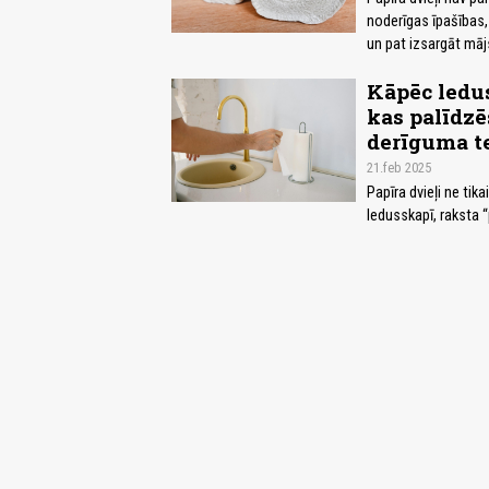
noderīgas īpašības, 
un pat izsargāt mā
Kāpēc ledus
kas palīdzē
derīguma t
21.feb 2025
Papīra dvieļi ne tika
ledusskapī, raksta 