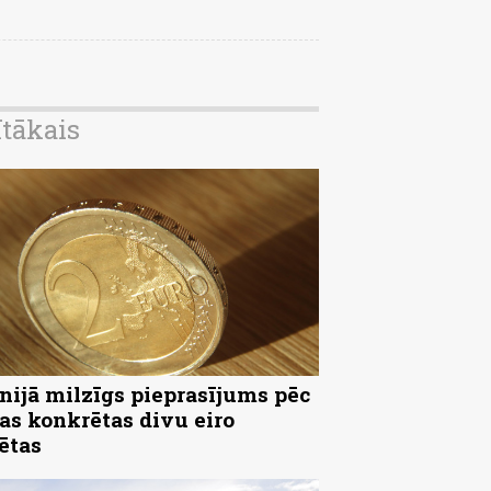
ītākais
nijā milzīgs pieprasījums pēc
as konkrētas divu eiro
ētas