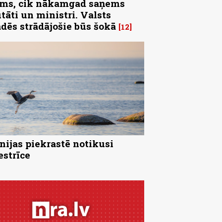
ms, cik nākamgad saņems
tāti un ministri. Valsts
ādēs strādājošie būs šokā
12
nijas piekrastē notikusi
strīce