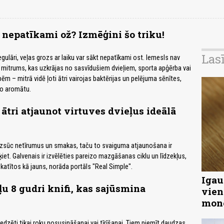
 nepatīkami ož? Izmēģini šo triku!
Las
gulāri, veļas grozs ar laiku var sākt nepatīkami ost. Iemesls nav
 mitrums, kas uzkrājas no sasvīdušiem dvieļiem, sporta apģērba vai
ēm – mitrā vidē ļoti ātri vairojas baktērijas un pelējuma sēnītes,
o aromātu.
ātri atjaunot virtuves dvieļus ideālā
i uzsūc netīrumus un smakas, taču to svaiguma atjaunošana ir
iet. Galvenais ir izvēlēties pareizo mazgāšanas ciklu un līdzekļus,
skatītos kā jauns, norāda portāls "Real Simple".
Igau
ļu 8 gudri knifi, kas sajūsmina
vien
mon
redzēti tikai roku nosusināšanai vai tīrīšanai. Tiem piemīt daudzas