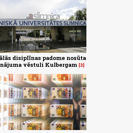
ālās disiplīnas padome nosūta
inājuma vēstuli Kulbergam
3