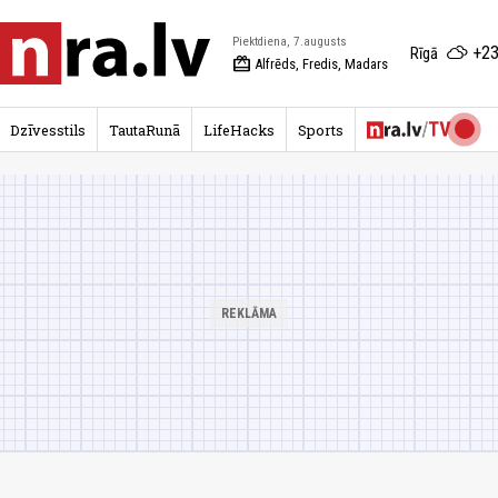
Piektdiena, 7.augusts
+23
Rīgā
redeem
Alfrēds, Fredis, Madars
Dzīvesstils
TautaRunā
LifeHacks
Sports