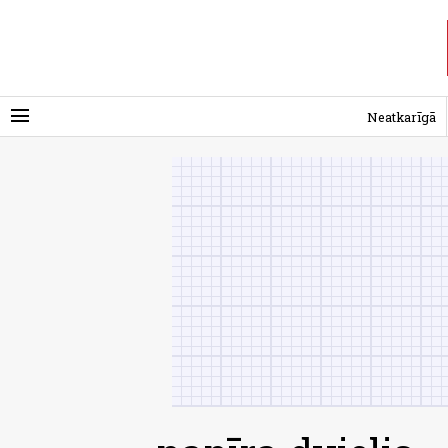
menu
Neatkarīgā