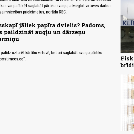
kas var palīdzēt saglabāt pārtiku svaigu, atvieglot virtuves darbus
jsaimniecības priekšmetus, norāda RBC.
skapī jāliek papīra dvielis? Padoms,
s paildzināt augļu un dārzeņu
ermiņu
i palīdz uzturēt kārtību virtuvē, bet arī saglabāt svaigu pārtiku
Fisk
“postimees.ee”.
brīd