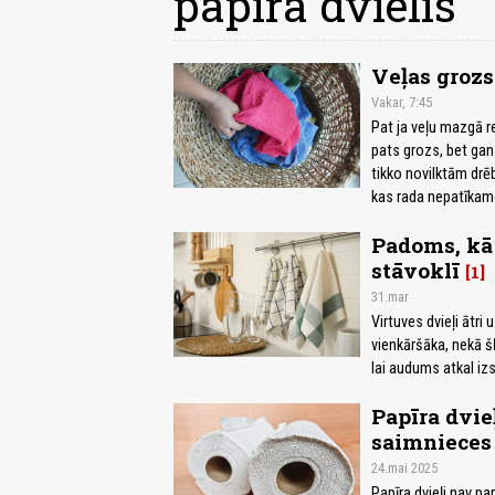
papīra dvielis
Veļas grozs
Vakar, 7:45
Pat ja veļu mazgā re
pats grozs, bet gan
tikko novilktām drēb
kas rada nepatīkam
Padoms, kā 
stāvoklī
1
31.mar
Virtuves dvieļi ātr
vienkāršāka, nekā šķ
lai audums atkal iz
Papīra dvie
saimnieces
24.mai 2025
Papīra dvieļi nav pa