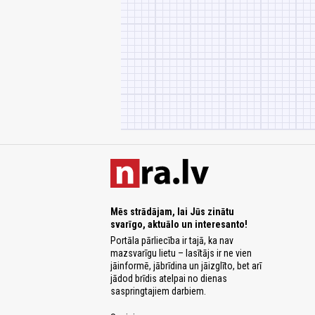
Mēs strādājam, lai Jūs zinātu
svarīgo, aktuālo un interesanto!
Portāla pārliecība ir tajā, ka nav
mazsvarīgu lietu – lasītājs ir ne vien
jāinformē, jābrīdina un jāizglīto, bet arī
jādod brīdis atelpai no dienas
saspringtajiem darbiem.