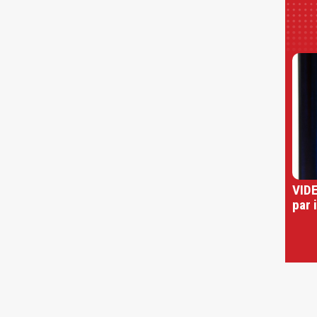
VIDE
par 