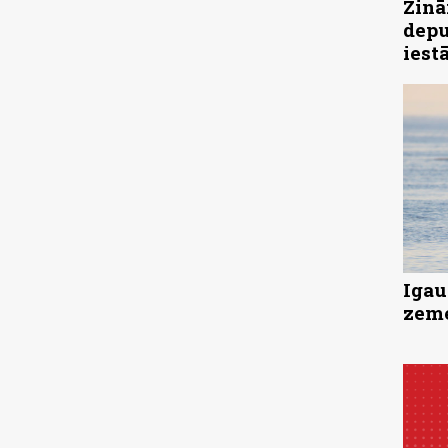
Zinā
depu
iest
Igau
zeme