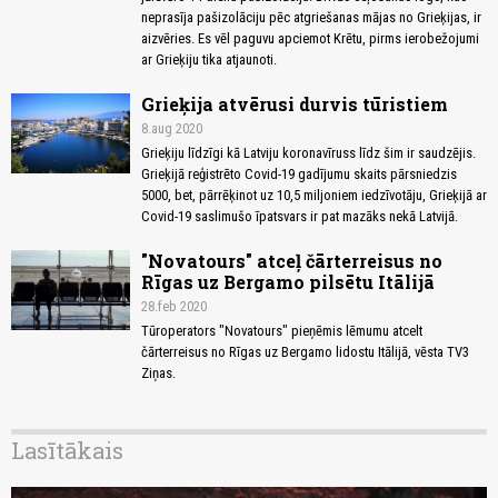
neprasīja pašizolāciju pēc atgriešanas mājas no Grieķijas, ir
aizvēries. Es vēl paguvu apciemot Krētu, pirms ierobežojumi
ar Grieķiju tika atjaunoti.
Grieķija atvērusi durvis tūristiem
8.aug 2020
Grieķiju līdzīgi kā Latviju koronavīruss līdz šim ir saudzējis.
Grieķijā reģistrēto Covid-19 gadījumu skaits pārsniedzis
5000, bet, pārrēķinot uz 10,5 miljoniem iedzīvotāju, Grieķijā ar
Covid-19 saslimušo īpatsvars ir pat mazāks nekā Latvijā.
"Novatours" atceļ čārterreisus no
Rīgas uz Bergamo pilsētu Itālijā
28.feb 2020
Tūroperators "Novatours" pieņēmis lēmumu atcelt
čārterreisus no Rīgas uz Bergamo lidostu Itālijā, vēsta TV3
Ziņas.
Lasītākais