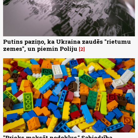
Putins paziņo, ka Ukraina zaudēs "rietumu
zemes", un piemin Poliju
2
"Prieks maksāt nodokļus." Sabiedrība