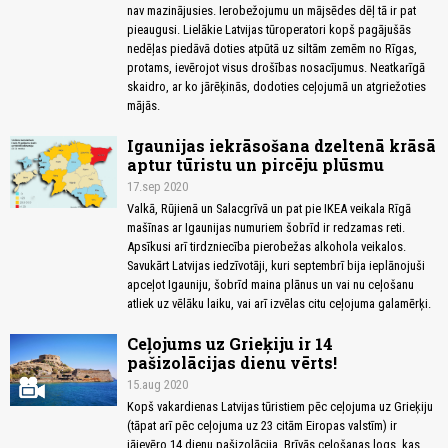
nav mazinājusies. Ierobežojumu un mājsēdes dēļ tā ir pat
pieaugusi. Lielākie Latvijas tūroperatori kopš pagājušās
nedēļas piedāvā doties atpūtā uz siltām zemēm no Rīgas,
protams, ievērojot visus drošības nosacījumus. Neatkarīgā
skaidro, ar ko jārēķinās, dodoties ceļojumā un atgriežoties
mājās.
Igaunijas iekrāsošana dzeltenā krāsā
aptur tūristu un pircēju plūsmu
17.sep 2020
Valkā, Rūjienā un Salacgrīvā un pat pie IKEA veikala Rīgā
mašīnas ar Igaunijas numuriem šobrīd ir redzamas reti.
Apsīkusi arī tirdzniecība pierobežas alkohola veikalos.
Savukārt Latvijas iedzīvotāji, kuri septembrī bija ieplānojuši
apceļot Igauniju, šobrīd maina plānus un vai nu ceļošanu
atliek uz vēlāku laiku, vai arī izvēlas citu ceļojuma galamērķi.
Ceļojums uz Grieķiju ir 14
pašizolācijas dienu vērts!
15.aug 2020
Kopš vakardienas Latvijas tūristiem pēc ceļojuma uz Grieķiju
(tāpat arī pēc ceļojuma uz 23 citām Eiropas valstīm) ir
jāievēro 14 dienu pašizolācija. Brīvās ceļošanas logs, kas