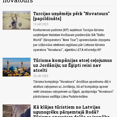
novatours
Turcijas uzņēmējs pērk "Novatours"
[papildināts]
13.okt 2025
Konkurences padome (KP) saņēmusi Turcijas tūrisma
uzņēmējam Nešetam Kočkaram piederošās SIA "Baltic
World" (tūroperators "Anex Tour") apvienošanās ziņojumu
par izšķirošas ietekmes iegūšanu pār Lietuvas tūrisma
operatoru "Novaturas", aģentūru LETA informēja KP.
Tūrisma kompānijas atceļ ceļojumus
uz Jordāniju; uz Ēģipti reisi nav
atcelti
20.okt 2023
Tūrisma kompānija "Novatours" drošības apsvērumu dēļ ir
atcēlusi ceļojumus uz Jordāniju, kā arī kompānija apsver
veikt izmaiņas ceļojumiem uz Ēģipti, apstiprināja "Novatours"
pārdošanas vadītāja Liāna Pudule-Indāne.
Kā klājas tūristiem no Latvijas
ugunsgrēku pārņemtajā Rodā?
Tūrisma operators dalās ar jaunāko