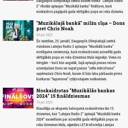
Daugavpils olimpiskajā centrā šodien notiks "Latvijas Radio
2" rīkotās aptaujas "Muzikālā banka" finālšovs, kurā
noskaidros pagājušā gada vērtīgāko popa un roka dziesmu
"Muzikālajā bankā" milžu cīņa – Dons
pret Chris Noah
24.jan 2025
Šo sestdien, 25. janvārī, Daugavpils Olimpiskajā centrā
risināsies Latvijas Radio 2 aptaujas “Muzikālā banka”
noslēguma ceremonija, kurā noskaidrosies aizvadītā gada
vērtīgākās popa un roka dziesmas titula ieguvējs. Viena no
intrigām – kurš būs augstāk, šajā aptaujā piecas reizes
uzvarējušais Dons vai nupat piecus “zelta mikrofonus”
saņēmušais Chris Noah, kuram šī būs laba pārbaude pirms
konkursa “Supernova” izšķirošajiem notikumiem.
Noskaidrotas "Muzikālās bankas
2024" 15 fināldziesmas
14.jan 2025
Klausītāju un ekspertu balsojumā noskaidrotas tās 15
dziesmas, kas "Latvijas Radio 2" aptaujā "Muzikālā banka
2024" sacentīsies par aizvadītā gada vērtīgākās popa un
roka dziesmas titulu, aģentūru LETA informēja Latvijas