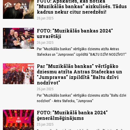
FOTO: Apskaties, kas notika
"Muzikālās bankas" aizkulisēs. Tādus
kadrus nekur citur neredzēsi!
26.jan 2025
FOTO: "Muzikālās bankas 2024"
uzvarētāji
26.jan 2025
Par "Muzikālās bankas" vērtīgāko dziesmu atzīta Antras
Stafeckas un "Jumpravas" izpildītā "BALTU DZĪVI NODZĪVOT"
Par "Muzikālās bankas" vērtīgāko
dziesmu atzīta Antras Stafeckas un
"Jumpravas" izpildītā "Baltu dzīvi
nodzīvot"
26.jan 2025
Par "Muzikālās bankas" vērtīgāko dziesmu atzīta "Baltu dzīvi
nodzīvot" - Antra Stafecka, "Jumprava"
FOTO: "Muzikālā banka 2024"
ģenerālmēģinājums
25.jan 2025