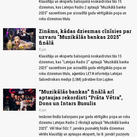
Klausītāju un ekspertu balsojumā noskaidrotas tās 15
dziesmas, kas Latvijas Radio 2 aptaujā “Muzikālā banka
2025” sacentīsies par aizvadītā gada vērtīgākās popa un
roka dziesmas titulu.
Zināms, kādas dziesmas cīnīsies par
uzvaru "Muzikālās bankas 2025"
finālā
8.jan
Klausītāju un ekspertu balsojumā noskaidrotas tās 15
dziesmas, kas "Latvijas Radio 2" aptaujā "Muzikālā banka
2025" sacentīsies par aizvadītā gada vērtīgākās popa un
roka dziesmas titulu, aģentūru LETA informēja Latvijas
Sabiedriskais medija (LSM) pārstāve Ilze Lujāne.
“Muzikālās bankas” finālā arī
aptaujas rekordisti “Prāta Vētra”,
Dons un Intars Busulis
4.jan
Iesācies fināla balsojums par gada vērtīgāko popa un roka
dziesmu Latvijas Radio 2 rīkotajā aptaujā “Muzikālā banka
2025”. Vēl tikai līdz 7. janvāra pusnaktij fināla dziesmas
vērtēs klausītāji un aptaujas eksperti, lai 8. janvārī paziņotu