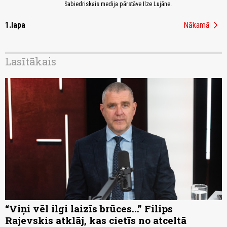
Sabiedriskais medija pārstāve Ilze Lujāne.
chevron_right
1.lapa
Nākamā
Lasītākais
“Viņi vēl ilgi laizīs brūces...” Filips
Rajevskis atklāj, kas cietīs no atceltā