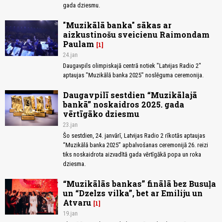
gada dziesmu.
"Muzikālā banka" sākas ar
aizkustinošu sveicienu Raimondam
Paulam
1
24.jan
Daugavpils olimpiskajā centrā notiek "Latvijas Radio 2"
aptaujas "Muzikālā banka 2025" noslēguma ceremonija.
Daugavpilī sestdien “Muzikālajā
bankā” noskaidros 2025. gada
vērtīgāko dziesmu
23.jan
Šo sestdien, 24. janvārī, Latvijas Radio 2 rīkotās aptaujas
“Muzikālā banka 2025” apbalvošanas ceremonijā 26. reizi
tiks noskaidrota aizvadītā gada vērtīgākā popa un roka
dziesma.
“Muzikālās bankas” finālā bez Busuļa
un “Dzelzs vilka”, bet ar Emiliju un
Atvaru
1
19.jan