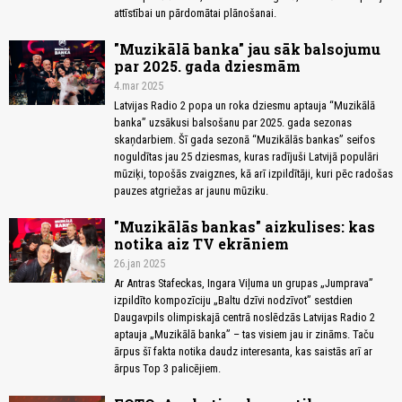
attīstībai un pārdomātai plānošanai.
"Muzikālā banka" jau sāk balsojumu
par 2025. gada dziesmām
4.mar 2025
Latvijas Radio 2 popa un roka dziesmu aptauja “Muzikālā
banka” uzsākusi balsošanu par 2025. gada sezonas
skaņdarbiem. Šī gada sezonā “Muzikālās bankas” seifos
noguldītas jau 25 dziesmas, kuras radījuši Latvijā populāri
mūziķi, topošās zvaigznes, kā arī izpildītāji, kuri pēc radošas
pauzes atgriežas ar jaunu mūziku.
"Muzikālās bankas" aizkulises: kas
notika aiz TV ekrāniem
26.jan 2025
Ar Antras Stafeckas, Ingara Viļuma un grupas „Jumprava”
izpildīto kompozīciju „Baltu dzīvi nodzīvot” sestdien
Daugavpils olimpiskajā centrā noslēdzās Latvijas Radio 2
aptauja „Muzikālā banka” – tas visiem jau ir zināms. Taču
ārpus šī fakta notika daudz interesanta, kas saistās arī ar
ārpus Top 3 palicējiem.