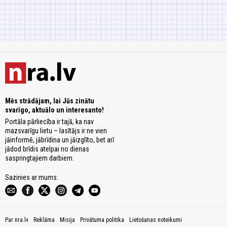
Mēs strādājam, lai Jūs zinātu
svarīgo, aktuālo un interesanto!
Portāla pārliecība ir tajā, ka nav
mazsvarīgu lietu – lasītājs ir ne vien
jāinformē, jābrīdina un jāizglīto, bet arī
jādod brīdis atelpai no dienas
saspringtajiem darbiem.
Sazinies ar mums:
Par nra.lv
Reklāma
Misija
Privātuma politika
Lietošanas noteikumi