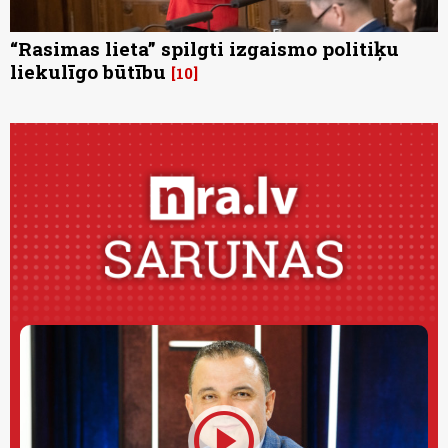
“Rasimas lieta” spilgti izgaismo politiķu
liekulīgo būtību
10
play_circle