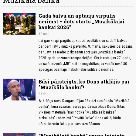
Muzikālā banka
Gada balvu un aptauju virpulis
nerimst – dots starts „Muzikālajai
bankai 2026”
10.mar
Lai gan knapi pagūts apkopot rezultātus un sadalīt balvas
par pērn latvju mūzikā paveikto, 9. martā, sākusies balsošana
par Latvijas Radio 2 dziesmu aptaujas „Muzikālā banka”
2025. gada sezonas kompozīcijām. Šis ir aptaujas 27. gads,
un šajā sezonā „MB” seifos noguldītas jau vairāk nekā 30
spēcīgas pašmāju mākslinieku radītas dziesmas.
Būsi pārsteigts, ko Dons atklājis par
"Muzikālo banku"!
5.feb
Ar krāšņu šovu Daugavpilī jau 26.reizi noslēdzās "Muzikālā
banka", kurā uzvaras laurus jau 6.reizi plūca Dons. Gitas
Vīksnes materiālā "Kas notika "Muzikālās bankas"
aizkulisēs" izdevumā "Privātā Dzīve" Dons atklāj kādu
pārsteidzošu faktu par savu uzstāšanos.
“Muzikālajā bankā” uzvar latviešu