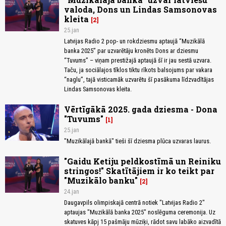
valoda, Dons un Lindas Samsonovas
kleita
2
25.jan
Latvijas Radio 2 pop- un rokdziesmu aptaujā “Muzikālā
banka 2025” par uzvarētāju kronēts Dons ar dziesmu
“Tuvums” – viņam prestižajā aptaujā šī ir jau sestā uzvara.
Taču, ja sociālajos tīklos tiktu rīkots balsojums par vakara
“naglu”, tajā visticamāk uzvarētu šī pasākuma līdzvadītājas
Lindas Samsonovas kleita.
Vērtīgākā 2025. gada dziesma - Dona
"Tuvums"
1
25.jan
"Muzikālajā bankā" tieši šī dziesma plūca uzvaras laurus.
"Gaidu Ketiju peldkostīmā un Reiniku
stringos!" Skatītājiem ir ko teikt par
"Muzikālo banku"
2
24.jan
Daugavpils olimpiskajā centrā notiek "Latvijas Radio 2"
aptaujas "Muzikālā banka 2025" noslēguma ceremonija. Uz
skatuves kāpj 15 pašmāju mūziķi, rādot savu labāko aizvadītā