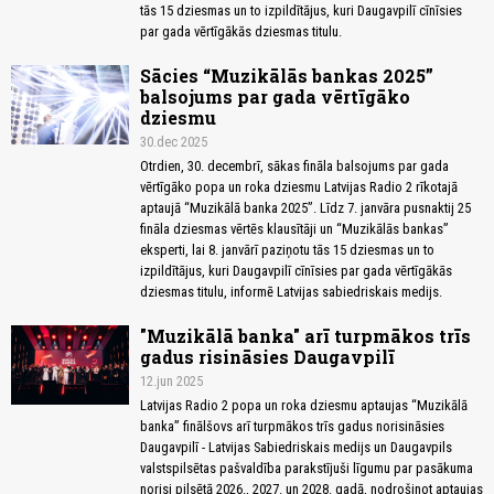
tās 15 dziesmas un to izpildītājus, kuri Daugavpilī cīnīsies
par gada vērtīgākās dziesmas titulu.
Sācies “Muzikālās bankas 2025”
balsojums par gada vērtīgāko
dziesmu
30.dec 2025
Otrdien, 30. decembrī, sākas fināla balsojums par gada
vērtīgāko popa un roka dziesmu Latvijas Radio 2 rīkotajā
aptaujā “Muzikālā banka 2025”. Līdz 7. janvāra pusnaktij 25
fināla dziesmas vērtēs klausītāji un “Muzikālās bankas”
eksperti, lai 8. janvārī paziņotu tās 15 dziesmas un to
izpildītājus, kuri Daugavpilī cīnīsies par gada vērtīgākās
dziesmas titulu, informē Latvijas sabiedriskais medijs.
"Muzikālā banka" arī turpmākos trīs
gadus risināsies Daugavpilī
12.jun 2025
Latvijas Radio 2 popa un roka dziesmu aptaujas “Muzikālā
banka” finālšovs arī turpmākos trīs gadus norisināsies
Daugavpilī - Latvijas Sabiedriskais medijs un Daugavpils
valstspilsētas pašvaldība parakstījuši līgumu par pasākuma
norisi pilsētā 2026., 2027. un 2028. gadā, nodrošinot aptaujas