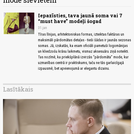
mode sievietēm
Iepazīsties, tava jaunā soma vai 7
“must have” modeļi šogad
31.jan
Tīras līnijas, arhitektoniskas formas, izteiktas faktūras un
maksimāli pārdomātas detaļas - tieši šādas ir jaunās sezonas
somas. Jā, izskatās, ka esam oficiāli pametuši logomānijas
un kliedzošu krāsu laikmetu, vismaz aksesuāru ziņā noteikti.
Tas nozīmē, ka priekšplānā izvirzās “pārdomāta” mode, kur
uzmanības centrā ir praktiskums, taču ne tās garlaicīgajā
izpausmē, bet apvienojumā ar elegantu dizainu.
Lasītākais