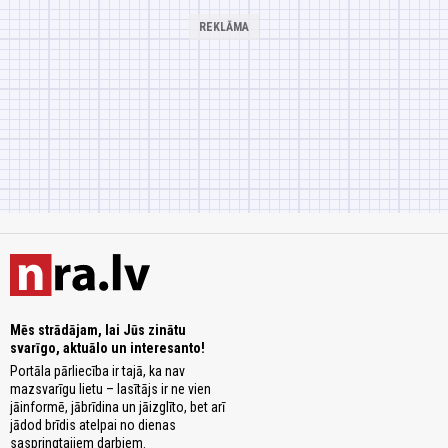
Mēs strādājam, lai Jūs zinātu
svarīgo, aktuālo un interesanto!
Portāla pārliecība ir tajā, ka nav
mazsvarīgu lietu – lasītājs ir ne vien
jāinformē, jābrīdina un jāizglīto, bet arī
jādod brīdis atelpai no dienas
saspringtajiem darbiem.