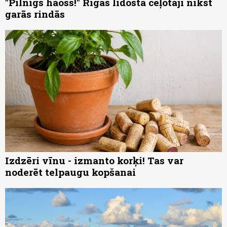
"Pilnīgs haoss!" Rīgas lidostā ceļotāji nīkst
garās rindās
Izdzēri vīnu - izmanto korķi! Tas var
noderēt telpaugu kopšanai