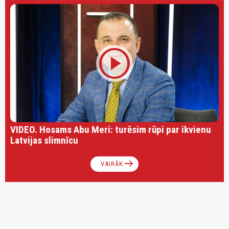
play_circle
VIDEO. Hosams Abu Meri: turēsim rūpi par ikvienu
Latvijas slimnīcu
arrow_right_alt
VAIRĀK