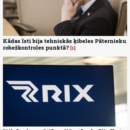
Kādas īsti bija tehniskās ķibeles Pāternieku
robežkontroles punktā?
1