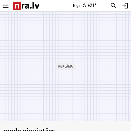
menu
search
login
+21°
Rīgā