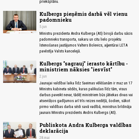
priekšplānu.
Kulbergs pieņēmis darbā vēl vienu
padomnieku
5.jun
Ministru prezidenta Andra Kulberga (AS) birojā darbu sācis
padomnieks transporta, sakaru un citu lielo projektu
īstenošanas jautājumos Valters Bolevics, aģentūrai LETA
pavēstīja Valsts kancelejā.
Kulbergs "sagrauj" ierasto kārtību -
ministriem nāksies "iesvīst"
2.jun
Jaunajai valdībai laika līdz Saeimas vēlēšanām ir maz un 17
Ministru kabineta sēdēs, kuras palikušas līdz tām, visus
darbus paveikt nevar, tādēļ ministriem būs jātiekas divas vai
atsevišķos gadījumos arī trīs reizes nedēļā, šodien, sākot
pirmo valdības darba sēdi savā vadībā, ministrus brīdināja
jaunais Ministru prezidents Andris Kulbergs (AS).
Publiskota Andra Kulberga valdības
deklarācija
28.mai