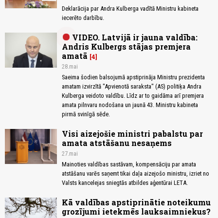
Deklarācija par Andra Kulberga vadītā Ministru kabineta
iecerēto darbību.
VIDEO. Latvijā ir jauna valdība:
Andris Kulbergs stājas premjera
amatā
4
28.mai
Saeima šodien balsojumā apstiprināja Ministru prezidenta
amatam izvirzītā "Apvienotā saraksta" (AS) politiķa Andra
Kulberga veidoto valdību. Līdz ar to gaidāma arī premjera
amata pilnvaru nodošana un jaunā 43. Ministru kabineta
pirmā svinīgā sēde.
Visi aizejošie ministri pabalstu par
amata atstāšanu nesaņems
27.mai
Mainoties valdības sastāvam, kompensāciju par amata
atstāšanu varēs saņemt tikai daļa aizejošo ministru, izriet no
Valsts kancelejas sniegtās atbildes aģentūrai LETA.
Kā valdības apstiprinātie noteikumu
grozījumi ietekmēs lauksaimniekus?