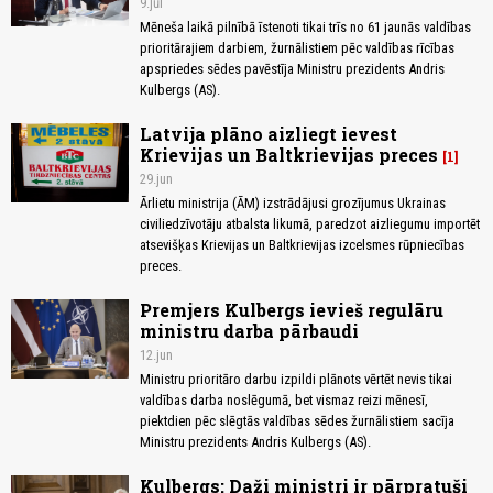
9.jūl
Mēneša laikā pilnībā īstenoti tikai trīs no 61 jaunās valdības
prioritārajiem darbiem, žurnālistiem pēc valdības rīcības
apspriedes sēdes pavēstīja Ministru prezidents Andris
Kulbergs (AS).
Latvija plāno aizliegt ievest
Krievijas un Baltkrievijas preces
1
29.jun
Ārlietu ministrija (ĀM) izstrādājusi grozījumus Ukrainas
civiliedzīvotāju atbalsta likumā, paredzot aizliegumu importēt
atsevišķas Krievijas un Baltkrievijas izcelsmes rūpniecības
preces.
Premjers Kulbergs ievieš regulāru
ministru darba pārbaudi
12.jun
Ministru prioritāro darbu izpildi plānots vērtēt nevis tikai
valdības darba noslēgumā, bet vismaz reizi mēnesī,
piektdien pēc slēgtās valdības sēdes žurnālistiem sacīja
Ministru prezidents Andris Kulbergs (AS).
Kulbergs: Daži ministri ir pārpratuši