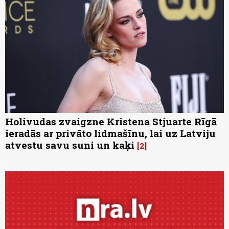
Holivudas zvaigzne Kristena Stjuarte Rīgā
ieradās ar privāto lidmašīnu, lai uz Latviju
atvestu savu suni un kaķi
2