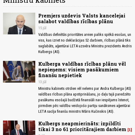
Ministru kabinets
Premjers uzdevis Valsts kancelejai
salabot valdības rīcības plānu
15.jūl
Valdības definētās prioritātes arvien paliks spēkā esošas, un
viss, kas izriet no deklarācijas 52 darbiem, rīcības plānā tiks
saglabāts, aģentūrai LETA uzsvēra Ministru prezidents Andris
Kulbergs (AS).
Kulberga valdības rīcības plānu vēl
nepieņems: visiem pasākumiem
finanšu nepietiek
13.jūl
Ministru kabinets otrdien vēl nelems par Andra Kulberga (AS)
valdības rīcības plāna apstiprināšanu, jo daļu tajā paredzēto
pasākumu esošajā budžetā finansiāli nav iespējams īstenot,
pirmdien pēc valdību veidojošo partiju sanāksmes aģentūrai
LETA sacīja finanšu ministrs Māris Kučinskis (AS).
Kulbergs neapmierināts: izpildīti
tikai 3 no 61 prioritārajiem darbiem
1