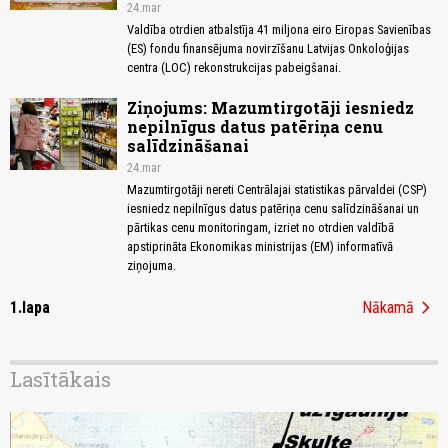
24.mar
Valdība otrdien atbalstīja 41 miljona eiro Eiropas Savienības
(ES) fondu finansējuma novirzīšanu Latvijas Onkoloģijas
centra (LOC) rekonstrukcijas pabeigšanai.
Ziņojums: Mazumtirgotāji iesniedz
nepilnīgus datus patēriņa cenu
salīdzināšanai
24.mar
Mazumtirgotāji nereti Centrālajai statistikas pārvaldei (CSP)
iesniedz nepilnīgus datus patēriņa cenu salīdzināšanai un
pārtikas cenu monitoringam, izriet no otrdien valdībā
apstiprināta Ekonomikas ministrijas (EM) informatīvā
ziņojuma.
chevron_right
1.lapa
Nākamā
Lasītākais