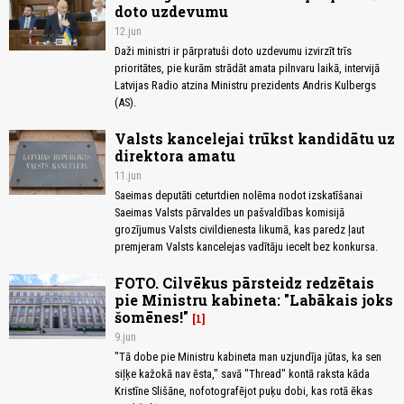
doto uzdevumu
12.jun
Daži ministri ir pārpratuši doto uzdevumu izvirzīt trīs
prioritātes, pie kurām strādāt amata pilnvaru laikā, intervijā
Latvijas Radio atzina Ministru prezidents Andris Kulbergs
(AS).
Valsts kancelejai trūkst kandidātu uz
direktora amatu
11.jun
Saeimas deputāti ceturtdien nolēma nodot izskatīšanai
Saeimas Valsts pārvaldes un pašvaldības komisijā
grozījumus Valsts civildienesta likumā, kas paredz ļaut
premjeram Valsts kancelejas vadītāju iecelt bez konkursa.
FOTO. Cilvēkus pārsteidz redzētais
pie Ministru kabineta: "Labākais joks
šomēnes!"
1
9.jun
"Tā dobe pie Ministru kabineta man uzjundīja jūtas, ka sen
siļķe kažokā nav ēsta," savā "Thread" kontā raksta kāda
Kristīne Slišāne, nofotografējot puķu dobi, kas rotā ēkas