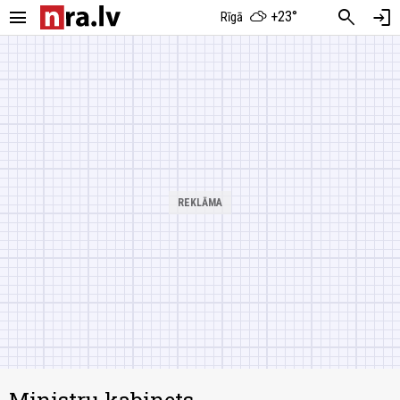
menu
search
login
+23°
Rīgā