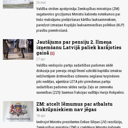
26.mai
Valdība otrdien apstiprināja Zemkopības ministrijas (ZM)
sagatavotos grozījumus Ministru kabineta noteikumos par
tiešo maksājumu piešķiršanas kārtību lauksaimniekiem,
paredzot izmaiņas Kopējās lauksaimniecības politikas (KLP)
prasību piemērošanā.
Jautājums par pensiju 2. līmeņa
izņemšanu Latvijā paliek karājoties
gaisā
1
27.apr
Valdību veidojošo partiju sadarbības padomes sēdē
diskusija par pensiju otrajā līmenī uzkrātā kapitāla izmaksu
iedzīvotājiem ārstniecības izdevumu segšanai turpināsies
pēc nedēļas, aģentūrai LETA pēc pirmdienas partiju
sadarbības padomes sēdes sacīja Zaļo un zemnieku
savienības (ZZS) Saeimas frakcijas vadītājs Harijs Rokpelnis.
ZM: atcelt lēmumus par atbalstu
kokrūpniekiem nav jēgas
18.apr
Ievērojot Ministru prezidentes Evikas Siliņas (JV) rezolūciju,
Zemkopības ministrija (ZM) ir izvērtējusi Ministru kabineta