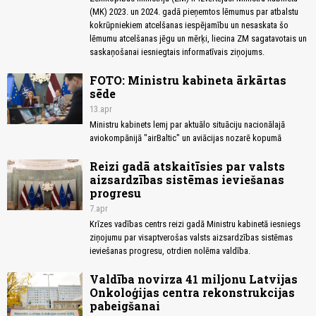
(MK) 2023. un 2024. gadā pieņemtos lēmumus par atbalstu
kokrūpniekiem atcelšanas iespējamību un nesaskata šo
lēmumu atcelšanas jēgu un mērķi, liecina ZM sagatavotais un
saskaņošanai iesniegtais informatīvais ziņojums.
FOTO: Ministru kabineta ārkārtas
sēde
13.apr
Ministru kabinets lemj par aktuālo situāciju nacionālajā
aviokompānijā "airBaltic" un aviācijas nozarē kopumā
Reizi gadā atskaitīsies par valsts
aizsardzības sistēmas ieviešanas
progresu
7.apr
Krīzes vadības centrs reizi gadā Ministru kabinetā iesniegs
ziņojumu par visaptverošas valsts aizsardzības sistēmas
ieviešanas progresu, otrdien nolēma valdība.
Valdība novirza 41 miljonu Latvijas
Onkoloģijas centra rekonstrukcijas
pabeigšanai