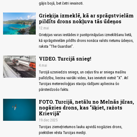
gājis bojā, bet četri ievainoti.
Grieķija izmeklē, kā ar sprāgstvielām
pildīts drons nokļuva tās ūdeņos
12.mai
Grieķijas varas iestādes ir pastiprinājušas izmeklēšanu lietā,
kā sprāgstvielām pildīts drons nonāca valsts rietumu ūdeņos,
raksta “The Guardian”.
VIDEO. Turcijā snieg!
4.mai
Turcijā uzsniedzis sniegs, un ceļus tīra ar sniega mašīnu
palīdzību, liecina vairāki video, kas ievietoti vietnē "X". Arī
Turcijas metereoloģijas staciju rādījumi apliecina šo
pārsteidzošo faktu.
FOTO. Turcijā, netālu no Melnās jūras,
nogāzies drons, kas "šķiet, ražots
Krievijā"
19.dec 2025
Turcijas ziemeļrietumos lauku apvidū nogāzies drons,
piektdien vēsta Turcijas mediji.