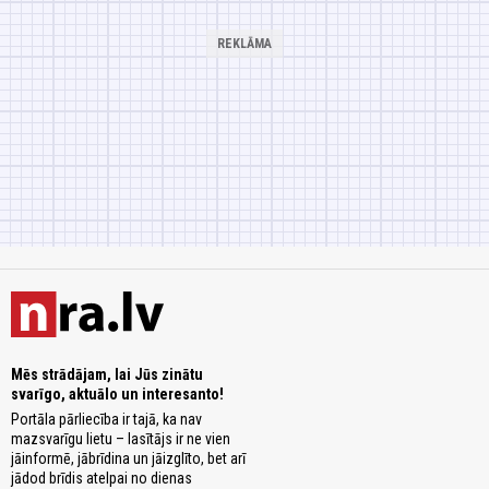
Mēs strādājam, lai Jūs zinātu
svarīgo, aktuālo un interesanto!
Portāla pārliecība ir tajā, ka nav
mazsvarīgu lietu – lasītājs ir ne vien
jāinformē, jābrīdina un jāizglīto, bet arī
jādod brīdis atelpai no dienas