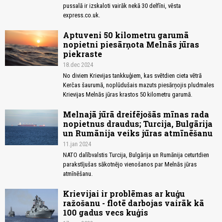
pussalā ir izskaloti vairāk nekā 30 delfīni, vēsta
express.co.uk.
Aptuveni 50 kilometru garumā
nopietni piesārņota Melnās jūras
piekraste
18.dec 2024
No diviem Krievijas tankkuģiem, kas svētdien cieta vētrā
Kerčas šaurumā, noplūdušais mazuts piesārņojis pludmales
Krievijas Melnās jūras krastos 50 kilometru garumā.
Melnajā jūrā dreifējošās mīnas rada
nopietnus draudus; Turcija, Bulgārija
un Rumānija veiks jūras atmīnēšanu
11.jan 2024
NATO dalībvalstis Turcija, Bulgārija un Rumānija ceturtdien
parakstījušas sākotnējo vienošanos par Melnās jūras
atmīnēšanu.
Krievijai ir problēmas ar kuģu
ražošanu - flotē darbojas vairāk kā
100 gadus vecs kuģis