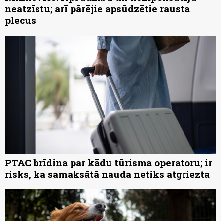
neatzīstu; arī pārējie apsūdzētie rausta
plecus
PTAC brīdina par kādu tūrisma operatoru; ir
risks, ka samaksātā nauda netiks atgriezta