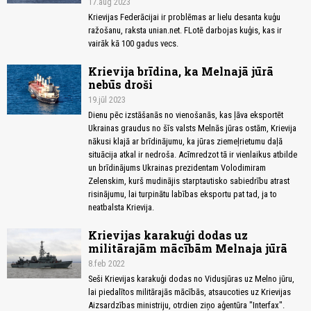
17.aug 2023
Krievijas Federācijai ir problēmas ar lielu desanta kuģu
ražošanu, raksta unian.net. FLotē darbojas kuģis, kas ir
vairāk kā 100 gadus vecs.
Krievija brīdina, ka Melnajā jūrā
nebūs droši
19.jūl 2023
Dienu pēc izstāšanās no vienošanās, kas ļāva eksportēt
Ukrainas graudus no šīs valsts Melnās jūras ostām, Krievija
nākusi klajā ar brīdinājumu, ka jūras ziemeļrietumu daļā
situācija atkal ir nedroša. Acīmredzot tā ir vienlaikus atbilde
un brīdinājums Ukrainas prezidentam Volodimiram
Zelenskim, kurš mudinājis starptautisko sabiedrību atrast
risinājumu, lai turpinātu labības eksportu pat tad, ja to
neatbalsta Krievija.
Krievijas karakuģi dodas uz
militārajām mācībām Melnaja jūrā
8.feb 2022
Seši Krievijas karakuģi dodas no Vidusjūras uz Melno jūru,
lai piedalītos militārajās mācībās, atsaucoties uz Krievijas
Aizsardzības ministriju, otrdien ziņo aģentūra "Interfax".