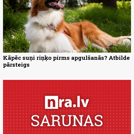
Kāpēc suņi riņķo pirms apgulšanās? Atbilde
pārsteigs