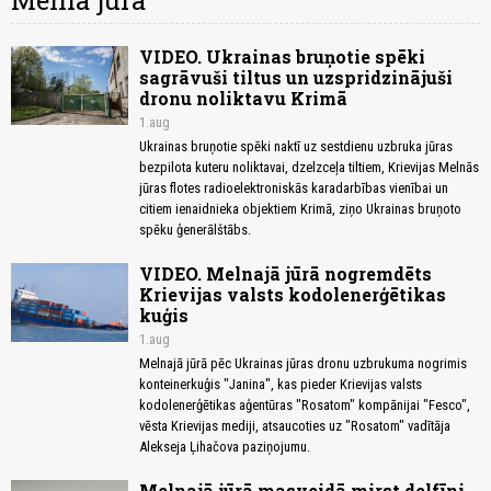
Melnā jūra
VIDEO. Ukrainas bruņotie spēki
sagrāvuši tiltus un uzspridzinājuši
dronu noliktavu Krimā
1.aug
Ukrainas bruņotie spēki naktī uz sestdienu uzbruka jūras
bezpilota kuteru noliktavai, dzelzceļa tiltiem, Krievijas Melnās
jūras flotes radioelektroniskās karadarbības vienībai un
citiem ienaidnieka objektiem Krimā, ziņo Ukrainas bruņoto
spēku ģenerālštābs.
VIDEO. Melnajā jūrā nogremdēts
Krievijas valsts kodolenerģētikas
kuģis
1.aug
Melnajā jūrā pēc Ukrainas jūras dronu uzbrukuma nogrimis
konteinerkuģis "Janina", kas pieder Krievijas valsts
kodolenerģētikas aģentūras "Rosatom" kompānijai "Fesco",
vēsta Krievijas mediji, atsaucoties uz "Rosatom" vadītāja
Alekseja Ļihačova paziņojumu.
Melnajā jūrā masveidā mirst delfīni.