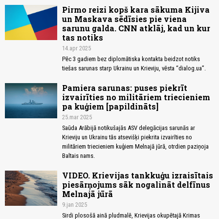
Pirmo reizi kopš kara sākuma Kijiva
un Maskava sēdīsies pie viena
sarunu galda. CNN atklāj, kad un kur
tas notiks
14.apr 2025
Pēc 3 gadiem bez diplomātiska kontakta beidzot notiks
tiešas sarunas starp Ukrainu un Krieviju, vēsta “dialog.ua”.
Pamiera sarunas: puses piekrīt
izvairīties no militāriem triecieniem
pa kuģiem [papildināts]
25.mar 2025
Saūda Arābijā notikušajās ASV delegācijas sarunās ar
Krieviju un Ukrainu tās atsevišķi piekrita izvairīties no
militāriem triecieniem kuģiem Melnajā jūrā, otrdien paziņoja
Baltais nams.
VIDEO. Krievijas tankkuģu izraisītais
piesārņojums sāk nogalināt delfīnus
Melnajā jūrā
9.jan 2025
Sirdi plosošā ainā pludmalē, Krievijas okupētajā Krimas