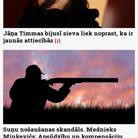
Jāņa Timmas bijusī sieva liek noprast, ka ir
jaunās attiecībās
1
Suņu nošaušanas skandāls. Mednieks
Minkevičs: Apsūdzību un kompensāciju