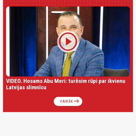
play_circle
VIDEO. Hosams Abu Meri: turēsim rūpi par ikvienu
Latvijas slimnīcu
arrow_right_alt
VAIRĀK