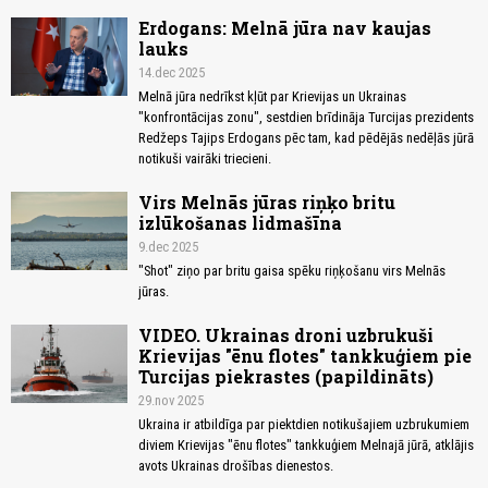
Erdogans: Melnā jūra nav kaujas
lauks
14.dec 2025
Melnā jūra nedrīkst kļūt par Krievijas un Ukrainas
"konfrontācijas zonu", sestdien brīdināja Turcijas prezidents
Redžeps Tajips Erdogans pēc tam, kad pēdējās nedēļās jūrā
notikuši vairāki triecieni.
Virs Melnās jūras riņķo britu
izlūkošanas lidmašīna
9.dec 2025
"Shot" ziņo par britu gaisa spēku riņķošanu virs Melnās
jūras.
VIDEO. Ukrainas droni uzbrukuši
Krievijas "ēnu flotes" tankkuģiem pie
Turcijas piekrastes (papildināts)
29.nov 2025
Ukraina ir atbildīga par piektdien notikušajiem uzbrukumiem
diviem Krievijas "ēnu flotes" tankkuģiem Melnajā jūrā, atklājis
avots Ukrainas drošības dienestos.