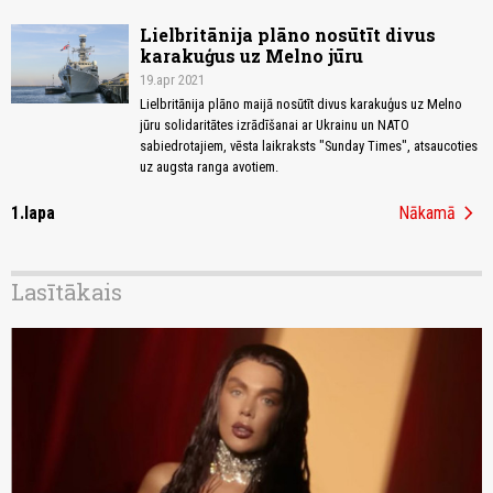
Lielbritānija plāno nosūtīt divus
karakuģus uz Melno jūru
19.apr 2021
Lielbritānija plāno maijā nosūtīt divus karakuģus uz Melno
jūru solidaritātes izrādīšanai ar Ukrainu un NATO
sabiedrotajiem, vēsta laikraksts "Sunday Times", atsaucoties
uz augsta ranga avotiem.
chevron_right
1.lapa
Nākamā
Lasītākais