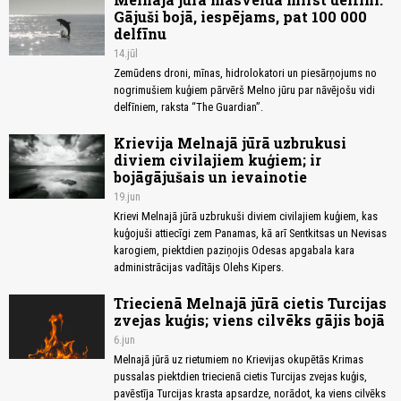
Gājuši bojā, iespējams, pat 100 000
delfīnu
14.jūl
Zemūdens droni, mīnas, hidrolokatori un piesārņojums no
nogrimušiem kuģiem pārvērš Melno jūru par nāvējošu vidi
delfīniem, raksta “The Guardian”.
Krievija Melnajā jūrā uzbrukusi
diviem civilajiem kuģiem; ir
bojāgājušais un ievainotie
19.jun
Krievi Melnajā jūrā uzbrukuši diviem civilajiem kuģiem, kas
kuģojuši attiecīgi zem Panamas, kā arī Sentkitsas un Nevisas
karogiem, piektdien paziņojis Odesas apgabala kara
administrācijas vadītājs Olehs Kipers.
Triecienā Melnajā jūrā cietis Turcijas
zvejas kuģis; viens cilvēks gājis bojā
6.jun
Melnajā jūrā uz rietumiem no Krievijas okupētās Krimas
pussalas piektdien triecienā cietis Turcijas zvejas kuģis,
pavēstīja Turcijas krasta apsardze, norādot, ka viens cilvēks