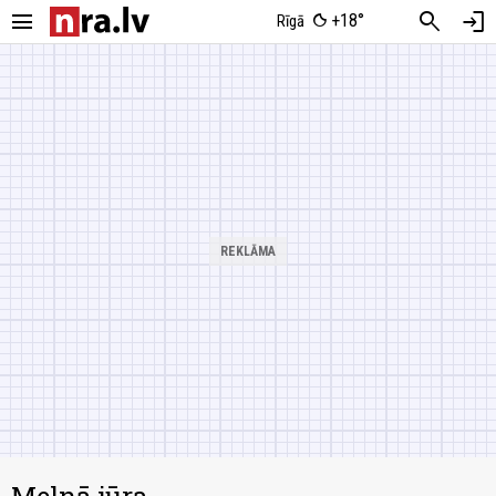
menu
search
login
+18°
Rīgā