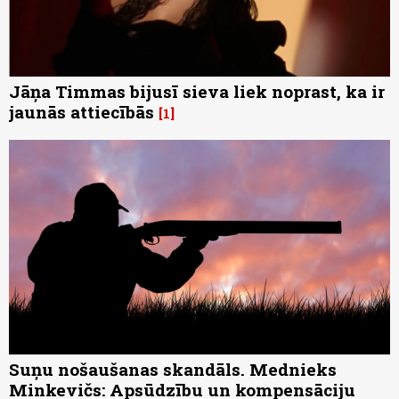
Jāņa Timmas bijusī sieva liek noprast, ka ir
jaunās attiecībās
1
Suņu nošaušanas skandāls. Mednieks
Minkevičs: Apsūdzību un kompensāciju