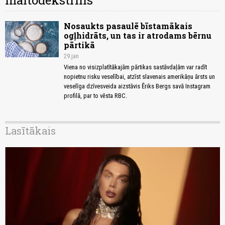
maltodekstrīns
Nosaukts pasaulē bīstamākais
ogļhidrāts, un tas ir atrodams bērnu
pārtikā
29.jan
Viena no visizplatītākajām pārtikas sastāvdaļām var radīt
nopietnu risku veselībai, atzīst slavenais amerikāņu ārsts un
veselīga dzīvesveida aizstāvis Ēriks Bergs savā Instagram
profilā, par to vēsta RBC.
Lasītākais