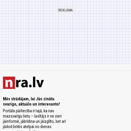
Mēs strādājam, lai Jūs zinātu
svarīgo, aktuālo un interesanto!
Portāla pārliecība ir tajā, ka nav
mazsvarīgu lietu – lasītājs ir ne vien
jāinformē, jābrīdina un jāizglīto, bet arī
jādod brīdis atelpai no dienas