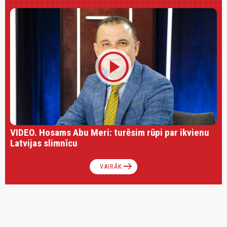
play_circle
VIDEO. Hosams Abu Meri: turēsim rūpi par ikvienu
Latvijas slimnīcu
arrow_right_alt
VAIRĀK