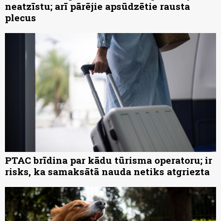
neatzīstu; arī pārējie apsūdzētie rausta
plecus
PTAC brīdina par kādu tūrisma operatoru; ir
risks, ka samaksātā nauda netiks atgriezta