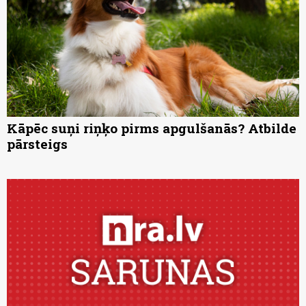
Kāpēc suņi riņķo pirms apgulšanās? Atbilde
pārsteigs