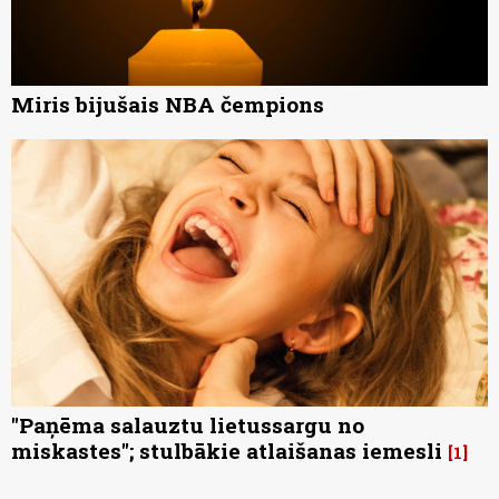
Miris bijušais NBA čempions
"Paņēma salauztu lietussargu no
miskastes"; stulbākie atlaišanas iemesli
1