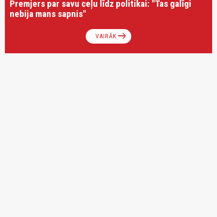
Premjers par savu ceļu līdz politikai: "Tas galīgi
nebija mans sapnis"
arrow_right_alt
VAIRĀK