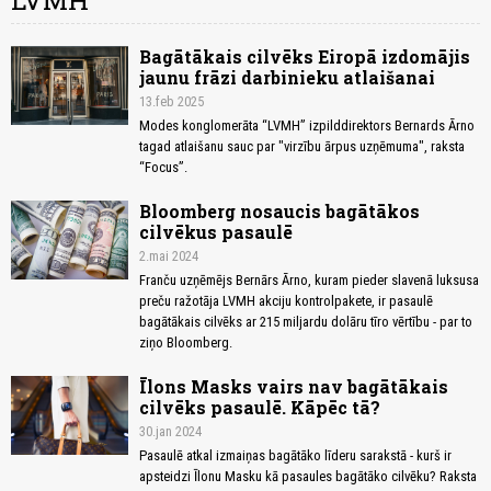
LVMH
Bagātākais cilvēks Eiropā izdomājis
jaunu frāzi darbinieku atlaišanai
13.feb 2025
Modes konglomerāta “LVMH” izpilddirektors Bernards Ārno
tagad atlaišanu sauc par "virzību ārpus uzņēmuma", raksta
“Focus”.
Bloomberg nosaucis bagātākos
cilvēkus pasaulē
2.mai 2024
Franču uzņēmējs Bernārs Ārno, kuram pieder slavenā luksusa
preču ražotāja LVMH akciju kontrolpakete, ir pasaulē
bagātākais cilvēks ar 215 miljardu dolāru tīro vērtību - par to
ziņo Bloomberg.
Īlons Masks vairs nav bagātākais
cilvēks pasaulē. Kāpēc tā?
30.jan 2024
Pasaulē atkal izmaiņas bagātāko līderu sarakstā - kurš ir
apsteidzi Īlonu Masku kā pasaules bagātāko cilvēku? Raksta