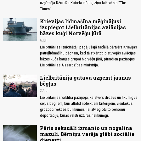
uzņēmēja Džordža Kotrela mātes, ziņo laikraksts "The
Times".
Krievijas lidmašīna mēģinājusi
izspiegot Lielbritānijas aviācijas
bāzes kuģi Norvēģu jūrā
6.jūl
Lielbritānijas iznīcinātāji pagājušajā nedēļā pārtvēra Krievijas
patruļlidmašīnu pēc tam, kad tā atkārtoti pietuvojās aviācijas
bāzes kuģa kaujas grupai Norvēģu jūrā, pirmdien paziņojusi
Lielbritānijas Aizsardzības ministrija.
Lielbritānija gatava uzņemt jaunus
bēgļus
27.jun
Lielbritānijas valdība paziņoja, ka atvērs drošus un likumīgus
ceļus bēgļiem, kuri atbilst noteiktiem kritērijiem, vienlaikus
grozot cilvēktiesību likumus, lai atvieglotu to personu
deportāciju, kuras valstī uzturas nelikumīgi.
Pāris seksuāli izmanto un nogalina
mazuli. Bērniņu varēja glābt sociālie
dienesti