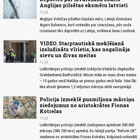
Anglijas pilsētas eksmēru latvieti
13.jūl
Anglijas Visbīčas pilsētas bijušais mērs, Latvijā dzimušais
Aigars Balsevics, kurš notiesāts par izvarošanu, pēc soda
izciešanas tiks deportēts uz Latviju, nolēmusi tiesa Londonā.
VIDEO. Starptautiskā meklēšanā
izsludināts vīrietis, kas nogalināja
sievu un divas meitas
12.jūl
Lielbritānijas policija izmeklē šokējošu trīskāršu slepkavību
Greitdenhemā Bedfordšīrā. Mirusi māte un viņas divas meitas
– 15 gadus vecā Natālija un piecus gadus vecā Nala. Viņu līķi
tika atrasti ģimenes 1,3 miljonus mārciņu vērtā savrupmājā.
Policija izmeklē pusmiljona mārciņu
ziedojumus no aristokrātes Fionas
Kotrelas
10.jūl
Lielbritānijas policija izmeklē ziedojumus apmēram 500 000
mārciņu (585 700 eiro) apmērā, ko labējā partija "Reform UK"
saņēmusi no aristokrātes Fionas Kotrelas, krāpšanā notiesātā