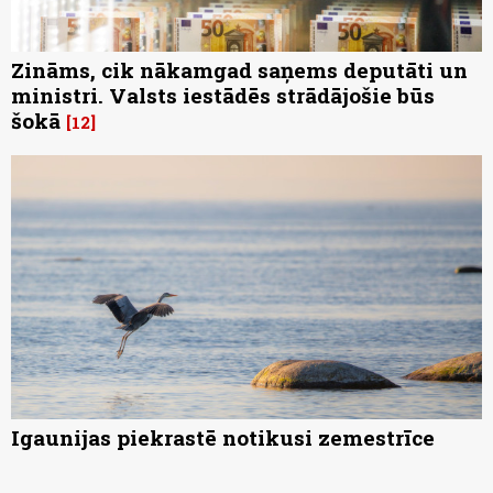
Zināms, cik nākamgad saņems deputāti un
ministri. Valsts iestādēs strādājošie būs
šokā
12
Igaunijas piekrastē notikusi zemestrīce