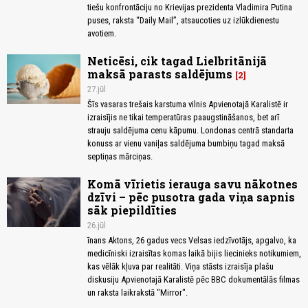
tiešu konfrontāciju no Krievijas prezidenta Vladimira Putina
puses, raksta “Daily Mail”, atsaucoties uz izlūkdienestu
avotiem.
Neticēsi, cik tagad Lielbritānijā
maksā parasts saldējums
2
27.jūl
Šīs vasaras trešais karstuma vilnis Apvienotajā Karalistē ir
izraisījis ne tikai temperatūras paaugstināšanos, bet arī
strauju saldējuma cenu kāpumu. Londonas centrā standarta
konuss ar vienu vaniļas saldējuma bumbiņu tagad maksā
septiņas mārciņas.
Komā vīrietis ierauga savu nākotnes
dzīvi – pēc pusotra gada viņa sapnis
sāk piepildīties
26.jūl
īnans Aktons, 26 gadus vecs Velsas iedzīvotājs, apgalvo, ka
medicīniski izraisītas komas laikā bijis liecinieks notikumiem,
kas vēlāk kļuva par realitāti. Viņa stāsts izraisīja plašu
diskusiju Apvienotajā Karalistē pēc BBC dokumentālās filmas
un raksta laikrakstā "Mirror".