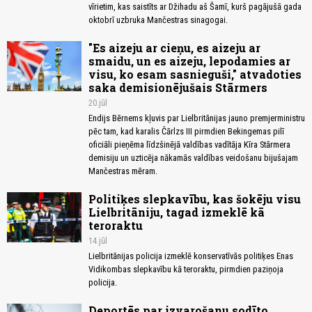
vīrietim, kas saistīts ar Džihadu aš Šamī, kurš pagājušā gada
oktobrī uzbruka Mančestras sinagogai.
"Es aizeju ar cieņu, es aizeju ar
smaidu, un es aizeju, lepodamies ar
visu, ko esam sasnieguši," atvadoties
saka demisionējušais Stārmers
20.jūl
Endijs Bērnems kļuvis par Lielbritānijas jauno premjerministru
pēc tam, kad karalis Čārlzs III pirmdien Bekingemas pilī
oficiāli pieņēma līdzšinējā valdības vadītāja Kīra Stārmera
demisiju un uzticēja nākamās valdības veidošanu bijušajam
Mančestras mēram.
Politiķes slepkavību, kas šokēju visu
Lielbritāniju, tagad izmeklē kā
teroraktu
14.jūl
Lielbritānijas policija izmeklē konservatīvās politiķes Enas
Vidikombas slepkavību kā teroraktu, pirmdien paziņoja
policija.
Deportēs par izvarošanu sodīto