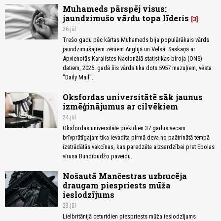
Muhameds pārspēj visus:
jaundzimušo vārdu topa līderis
3
26.jūl
Trešo gadu pēc kārtas Muhameds bija populārākais vārds
jaundzimušajiem zēniem Anglijā un Velsā. Saskaņā ar
Apvienotās Karalistes Nacionālā statistikas biroja (ONS)
datiem, 2025. gadā šis vārds tika dots 5957 mazuļiem, vēsta
"Daily Mail".
Oksfordas universitātē sāk jaunus
izmēģinājumus ar cilvēkiem
24.jūl
Oksfordas universitātē piektdien 37 gadus vecam
brīvprātīgajam tika ievadīta pirmā deva no paātrinātā tempā
izstrādātās vakcīnas, kas paredzēta aizsardzībai pret Ebolas
vīrusa Bundibudžo paveidu.
Nošautā Mančestras uzbrucēja
draugam piespriests mūža
ieslodzījums
23.jūl
Lielbritānijā ceturtdien piespriests mūža ieslodzījums