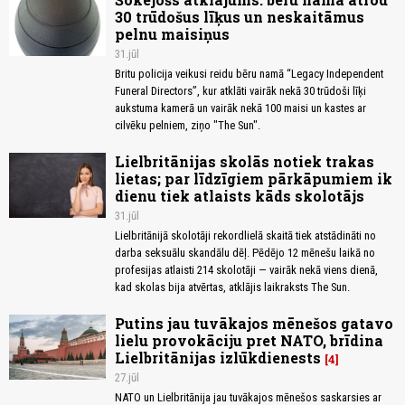
30 trūdošus līķus un neskaitāmus
pelnu maisiņus
31.jūl
Britu policija veikusi reidu bēru namā “Legacy Independent
Funeral Directors”, kur atklāti vairāk nekā 30 trūdoši līķi
aukstuma kamerā un vairāk nekā 100 maisi un kastes ar
cilvēku pelniem, ziņo "The Sun".
Lielbritānijas skolās notiek trakas
lietas; par līdzīgiem pārkāpumiem ik
dienu tiek atlaists kāds skolotājs
31.jūl
Lielbritānijā skolotāji rekordlielā skaitā tiek atstādināti no
darba seksuālu skandālu dēļ. Pēdējo 12 mēnešu laikā no
profesijas atlaisti 214 skolotāji — vairāk nekā viens dienā,
kad skolas bija atvērtas, atklājis laikraksts The Sun.
Putins jau tuvākajos mēnešos gatavo
lielu provokāciju pret NATO, brīdina
Lielbritānijas izlūkdienests
4
27.jūl
NATO un Lielbritānija jau tuvākajos mēnešos saskarsies ar