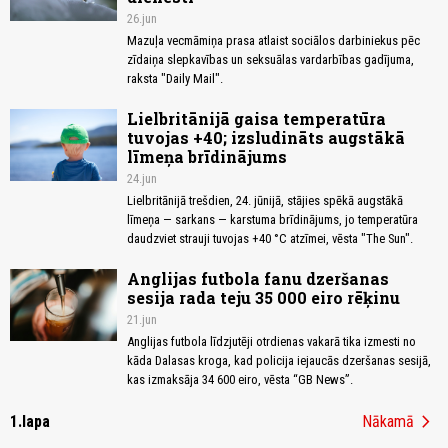
26.jun
Mazuļa vecmāmiņa prasa atlaist sociālos darbiniekus pēc
zīdaiņa slepkavības un seksuālas vardarbības gadījuma,
raksta "Daily Mail".
Lielbritānijā gaisa temperatūra
tuvojas +40; izsludināts augstākā
līmeņa brīdinājums
24.jun
Lielbritānijā trešdien, 24. jūnijā, stājies spēkā augstākā
līmeņa — sarkans — karstuma brīdinājums, jo temperatūra
daudzviet strauji tuvojas +40 °C atzīmei, vēsta "The Sun".
Anglijas futbola fanu dzeršanas
sesija rada teju 35 000 eiro rēķinu
21.jun
Anglijas futbola līdzjutēji otrdienas vakarā tika izmesti no
kāda Dalasas kroga, kad policija iejaucās dzeršanas sesijā,
kas izmaksāja 34 600 eiro, vēsta “GB News”.
chevron_right
1.lapa
Nākamā