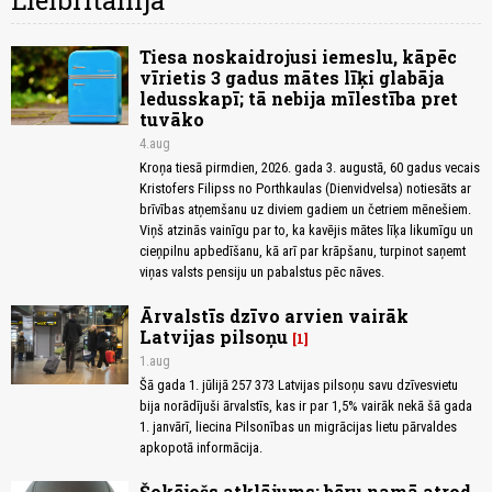
Lielbritānija
Tiesa noskaidrojusi iemeslu, kāpēc
vīrietis 3 gadus mātes līķi glabāja
ledusskapī; tā nebija mīlestība pret
tuvāko
4.aug
Kroņa tiesā pirmdien, 2026. gada 3. augustā, 60 gadus vecais
Kristofers Filipss no Porthkaulas (Dienvidvelsa) notiesāts ar
brīvības atņemšanu uz diviem gadiem un četriem mēnešiem.
Viņš atzinās vainīgu par to, ka kavējis mātes līķa likumīgu un
cieņpilnu apbedīšanu, kā arī par krāpšanu, turpinot saņemt
viņas valsts pensiju un pabalstus pēc nāves.
Ārvalstīs dzīvo arvien vairāk
Latvijas pilsoņu
1
1.aug
Šā gada 1. jūlijā 257 373 Latvijas pilsoņu savu dzīvesvietu
bija norādījuši ārvalstīs, kas ir par 1,5% vairāk nekā šā gada
1. janvārī, liecina Pilsonības un migrācijas lietu pārvaldes
apkopotā informācija.
Šokējošs atklājums: bēru namā atrod