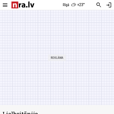
menu
search
login
+23°
Rīgā