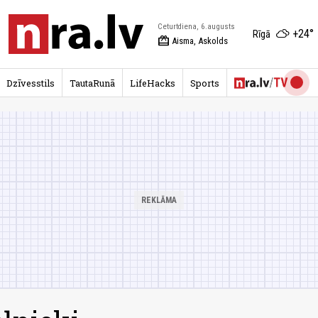
Ceturtdiena, 6.augusts
+24°
Rīgā
redeem
Aisma, Askolds
Dzīvesstils
TautaRunā
LifeHacks
Sports