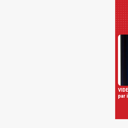
VIDE
par 