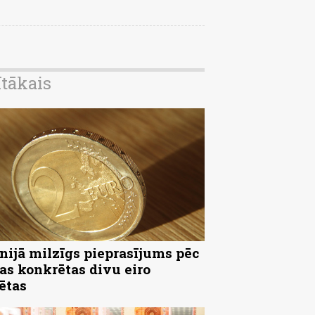
ītākais
nijā milzīgs pieprasījums pēc
as konkrētas divu eiro
ētas