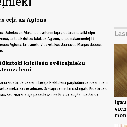
eļnieki
as ceļā uz Aglonu
Las
s, Dobeles un Alūksnes svētdien bija piestājuši atvilkt elpu
nīcā, lai tālāk dotos tālāk uz Aglonu, jo jau nākamnedēļ 15.
cēsies Aglonā, lai svinētu Vissvētākās Jaunavas Marijas debesīs
us.
ūkstoši kristiešu svētceļnieku
 Jeruzalemi
šanu krustā, Jeruzalemi Lielajā Piektdienā pārpludinājuši desmitiem
vētceļnieku, kas ieradušies Svētajā zemē, lai izstaigātu Krusta ceļu
enas, kad visa kristīgā pasaule svinēs Kristus augšāmcelšanos.
Igau
vien
mon