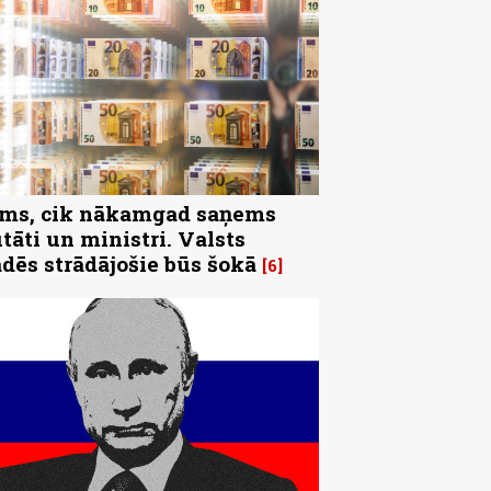
ms, cik nākamgad saņems
tāti un ministri. Valsts
ādēs strādājošie būs šokā
6