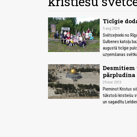
kristiešu svētc
Ticīgie dod
5.aug 2024
Svētceļnieki no Rīga
Gulbenes katoļu baz
augustā ticīgie pul
uzņemšanas svētk
Desmitiem t
pārpludina
29.mar 2013
Pieminot Kristus si
tūkstoši kristiešu s
un sagaidītu Lieldi