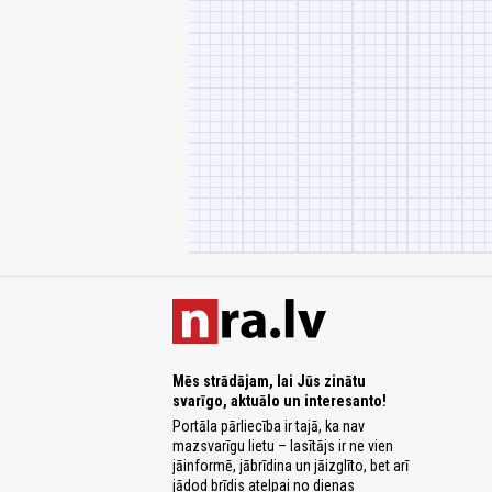
Mēs strādājam, lai Jūs zinātu
svarīgo, aktuālo un interesanto!
Portāla pārliecība ir tajā, ka nav
mazsvarīgu lietu – lasītājs ir ne vien
jāinformē, jābrīdina un jāizglīto, bet arī
jādod brīdis atelpai no dienas