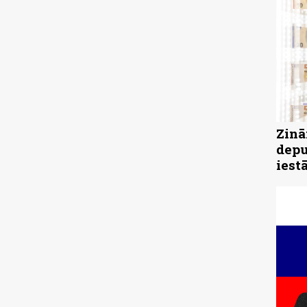
Zinā
depu
iest