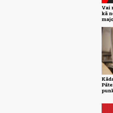
Vai 
kā n
majo
Kāda
Pāte
pun