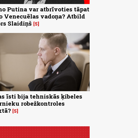
no Putina var atbrīvoties tāpat
o Venecuēlas vadoņa? Atbild
rs Slaidiņš
5
s īsti bija tehniskās ķibeles
rnieku robežkontroles
ktā?
5