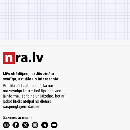
Mēs strādājam, lai Jūs zinātu
svarīgo, aktuālo un interesanto!
Portāla pārliecība ir tajā, ka nav
mazsvarīgu lietu – lasītājs ir ne vien
jāinformē, jābrīdina un jāizglīto, bet arī
jādod brīdis atelpai no dienas
saspringtajiem darbiem.
Sazinies ar mums: