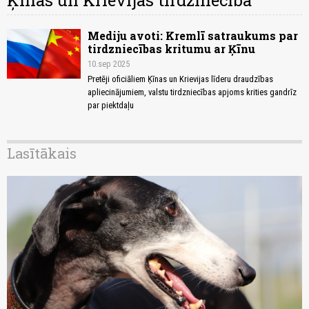
Ķīnas un Krievijas tirdzniecība
Mediju avoti: Kremlī satraukums par
tirdzniecības kritumu ar Ķīnu
10.sep 2025
Pretēji oficiāliem Ķīnas un Krievijas līderu draudzības
apliecinājumiem, valstu tirdzniecības apjoms krities gandrīz
par piektdaļu
Lasītākais