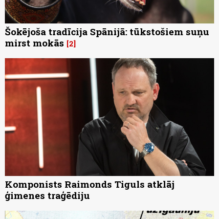
Šokējoša tradīcija Spānijā: tūkstošiem suņu
mirst mokās
2
Komponists Raimonds Tiguls atklāj
ģimenes traģēdiju