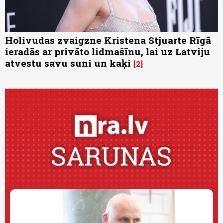
Holivudas zvaigzne Kristena Stjuarte Rīgā
ieradās ar privāto lidmašīnu, lai uz Latviju
atvestu savu suni un kaķi
2