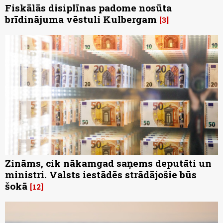
Fiskālās disiplīnas padome nosūta
brīdinājuma vēstuli Kulbergam
3
Zināms, cik nākamgad saņems deputāti un
ministri. Valsts iestādēs strādājošie būs
šokā
12