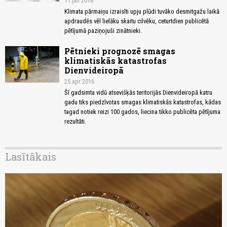
11.jan 2018
Klimata pārmaiņu izraisīti upju plūdi tuvāko desmitgažu laikā
apdraudēs vēl lielāku skaitu cilvēku, ceturtdien publicētā
pētījumā paziņojuši zinātnieki.
Pētnieki prognozē smagas
klimatiskās katastrofas
Dienvideiropā
25.apr 2016
Šī gadsimta vidū atsevišķās teritorijās Dienvideiropā katru
gadu tiks piedzīvotas smagas klimatiskās katastrofas, kādas
tagad notiek reizi 100 gados, liecina tikko publicēta pētījuma
rezultāti.
Lasītākais