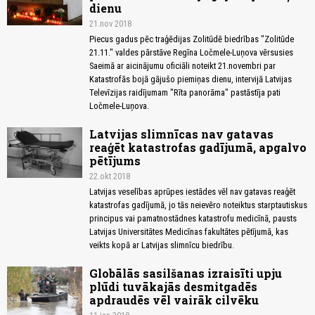
dienu
21.nov 2018
Piecus gadus pēc traģēdijas Zolitūdē biedrības "Zolitūde
21.11." valdes pārstāve Regīna Ločmele-Luņova vērsusies
Saeimā ar aicinājumu oficiāli noteikt 21.novembri par
Katastrofās bojā gājušo piemiņas dienu, intervijā Latvijas
Televīzijas raidījumam "Rīta panorāma" pastāstīja pati
Ločmele-Luņova.
Latvijas slimnīcas nav gatavas
reaģēt katastrofas gadījumā, apgalvo
pētījums
22.okt 2018
Latvijas veselības aprūpes iestādes vēl nav gatavas reaģēt
katastrofas gadījumā, jo tās neievēro noteiktus starptautiskus
principus vai pamatnostādnes katastrofu medicīnā, pausts
Latvijas Universitātes Medicīnas fakultātes pētījumā, kas
veikts kopā ar Latvijas slimnīcu biedrību.
Globālās sasilšanas izraisīti upju
plūdi tuvākajās desmitgadēs
apdraudēs vēl vairāk cilvēku