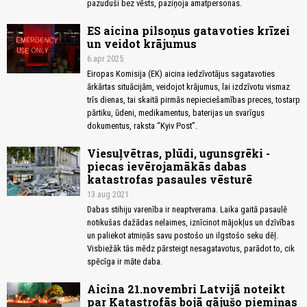
pazuduši bez vēsts, paziņoja amatpersonas.
ES aicina pilsoņus gatavoties krīzei
un veidot krājumus
6.apr 2025
Eiropas Komisija (EK) aicina iedzīvotājus sagatavoties
ārkārtas situācijām, veidojot krājumus, lai izdzīvotu vismaz
trīs dienas, tai skaitā pirmās nepieciešamības preces, tostarp
pārtiku, ūdeni, medikamentus, baterijas un svarīgus
dokumentus, raksta “Kyiv Post”.
Viesuļvētras, plūdi, ugunsgrēki -
piecas ievērojamākās dabas
katastrofas pasaules vēsturē
13.aug 2021
Dabas stihiju varenība ir neaptverama. Laika gaitā pasaulē
notikušas dažādas nelaimes, iznīcinot mājokļus un dzīvības
un paliekot atmiņās savu postošo un ilgstošo seku dēļ.
Visbiežāk tās mēdz pārsteigt nesagatavotus, parādot to, cik
spēcīga ir māte daba.
Aicina 21.novembri Latvijā noteikt
par Katastrofās bojā gājušo piemiņas