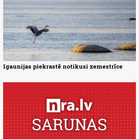
Igaunijas piekrastē notikusi zemestrīce