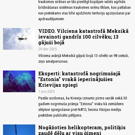
trauksmes sirēnas un tās pieslēgt kopējam valsts agrīnās
brīdināšanas sistēmas trauksmes sirēnu tīklam, kas patlaban
nav pietiekams visu blīvi apdzīvoto teritoriju apziņošanai par
apdraudējumiem.
VIDEO. Vilciena katastrofā Meksikā
ievainoti gandrīz 100 cilvēku; 13
gājuši bojā
29.dec 2025
Vilciena avārijā Meksikā gājuši bojā 13 cilvēki un 98 cietuši,
ziņo amatpersonas.
Eksperti: katastrofā nogrimušajā
"Estonia" vrakā ieperinājušies
Krievijas spiegi
1.nov 2025
Pastāv aizdomas, ka Krievija izmanto pirms vairāk nekā 30
gadiem nogrimuša prāmja "Estonia" vraku kā zemūdens
slēptuvi spiegošanai pret NATO, liecina Vācijas mediju
piektdien publicēts pētījums.
Nogāžoties helikopteram, politiķis
zaudē dēlu ar visu ģimeni