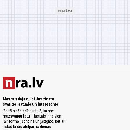
Mēs strādājam, lai Jūs zinātu
svarīgo, aktuālo un interesanto!
Portāla pārliecība ir tajā, ka nav
mazsvarīgu lietu – lasītājs ir ne vien
jāinformē, jābrīdina un jāizglīto, bet arī
jādod brīdis atelpai no dienas