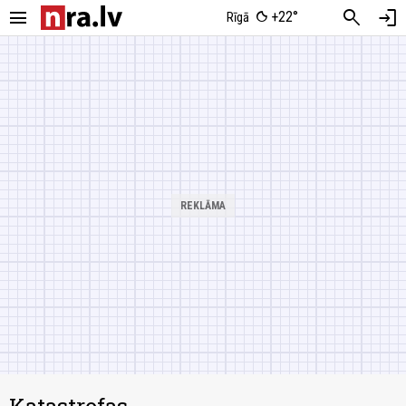
menu
search
login
+22°
Rīgā