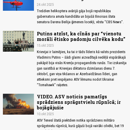
24.okt 2025
Trešdien helikoptera avārijā gāja bojā republikāņu
gubernatora amata kandidāta un bijušā Ilinoisas štata
senatora Darena Beilija ģimenes locekļi, vēsta “CBS News”.
Putins atzīst, ka cīnās par “vienotu
morāli ētisko padomju cilvēka kodu”
15.okt 2025
Krievijai ir laimējies, ka tai ir tāds līderis kā valsts prezidents
Vladimirs Putins – šādi glaimi aizvadītajā nedēļā vispārākajā
pakāpē bija visās Kremļa propagandistu runās. Tie izskanēja
gan saistībā ar Krievijas diktatora dzimšanas dienu 7.
oktobrī, gan viņa tikšanos ar Azerbaidžānas līderi, gan
attieksmi pret iespējamo ASV lēmumu nodot Ukrainai
“Tomahawk” raķetes.
VIDEO. ASV noticis pamatīgs
sprādziens sprāgstvielu rūpnīcā; ir
bojāgājušie
10.okt 2025
ASV Tenesī štatā piektdien notika sprādziens militāro
sprāgstvielu rūpnīcā, kurā gājuši bojā vairāki cilvēki, bet 19