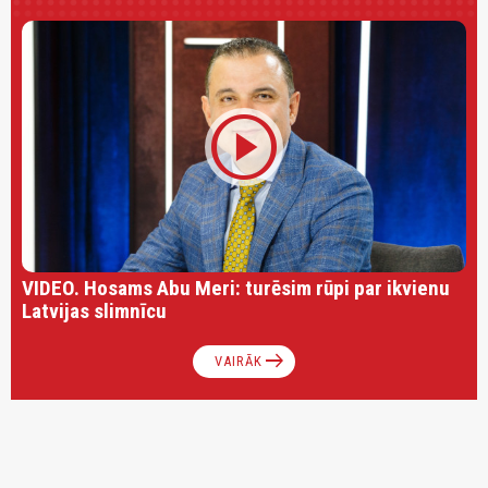
play_circle
VIDEO. Hosams Abu Meri: turēsim rūpi par ikvienu
Latvijas slimnīcu
arrow_right_alt
VAIRĀK