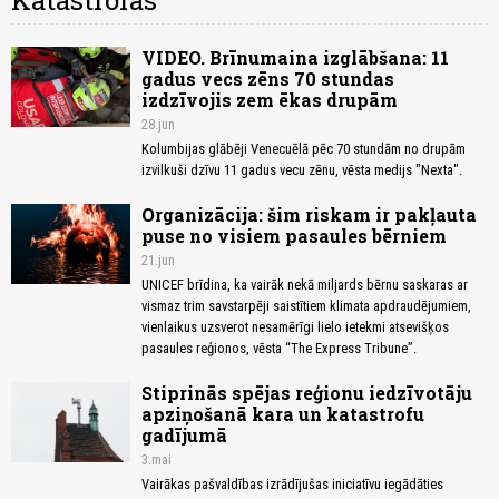
Katastrofas
VIDEO. Brīnumaina izglābšana: 11
gadus vecs zēns 70 stundas
izdzīvojis zem ēkas drupām
28.jun
Kolumbijas glābēji Venecuēlā pēc 70 stundām no drupām
izvilkuši dzīvu 11 gadus vecu zēnu, vēsta medijs "Nexta".
Organizācija: šim riskam ir pakļauta
puse no visiem pasaules bērniem
21.jun
UNICEF brīdina, ka vairāk nekā miljards bērnu saskaras ar
vismaz trim savstarpēji saistītiem klimata apdraudējumiem,
vienlaikus uzsverot nesamērīgi lielo ietekmi atsevišķos
pasaules reģionos, vēsta “The Express Tribune”.
Stiprinās spējas reģionu iedzīvotāju
apziņošanā kara un katastrofu
gadījumā
3.mai
Vairākas pašvaldības izrādījušas iniciatīvu iegādāties