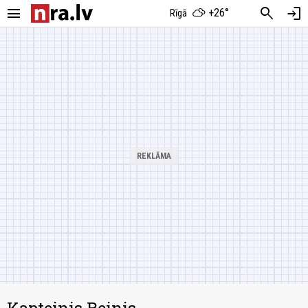
menu
search
login
+26°
Rīgā