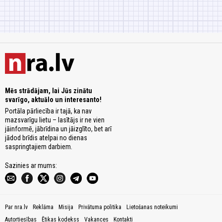
Mēs strādājam, lai Jūs zinātu
svarīgo, aktuālo un interesanto!
Portāla pārliecība ir tajā, ka nav
mazsvarīgu lietu – lasītājs ir ne vien
jāinformē, jābrīdina un jāizglīto, bet arī
jādod brīdis atelpai no dienas
saspringtajiem darbiem.
Sazinies ar mums:
Par nra.lv
Reklāma
Misija
Privātuma politika
Lietošanas noteikumi
Autortiesības
Ētikas kodekss
Vakances
Kontakti