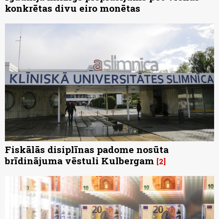
konkrētas divu eiro monētas
Fiskālās disiplīnas padome nosūta
brīdinājuma vēstuli Kulbergam
2