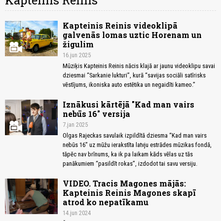
Kapteinis Reinis
Kapteinis Reinis videoklipā
galvenās lomas uztic Horenam un
žigulim
16.jun 2025
Mūziķis Kapteinis Reinis nācis klajā ar jaunu videoklipu savai
dziesmai “Sarkanie lukturi”, kurā “savijas sociāli satīrisks
vēstījums, ikoniska auto estētika un negaidīti kameo.”
Iznākusi kārtējā "Kad man vairs
nebūs 16" versija
7.jan 2025
Olgas Rajeckas savulaik izpildītā dziesma “Kad man vairs
nebūs 16” uz mūžu ierakstīta latvju estrādes mūzikas fondā,
tāpēc nav brīnums, ka ik pa laikam kāds vēlas uz tās
panākumiem “pasildīt rokas”, izdodot tai savu versiju.
VIDEO. Tracis Magones mājās:
Kapteinis Reinis Magones skapī
atrod ko nepatīkamu
14.jun 2024