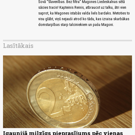
Šovā “Slavenības. Bez filtra” Magones Liedeskalnas sētā
sācies tracis! Kapteinis Reinis, atbraucot uz talku, ātri vien
saprot, ka Magones istabās valda liels bardaks. Metoties to
visu glābt, viņš nejauši atrod ko tādu, kas izraisa skarbākas
domstarpības starp talciniekiem un pašu Magoni.
Lasītākais
Igaunijā milzīgs pieprasījums pēc vienas