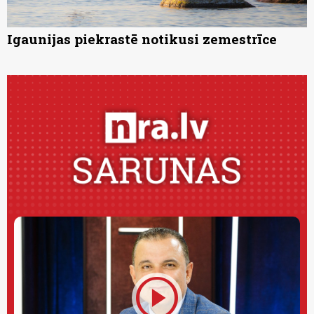
Igaunijas piekrastē notikusi zemestrīce
play_circle