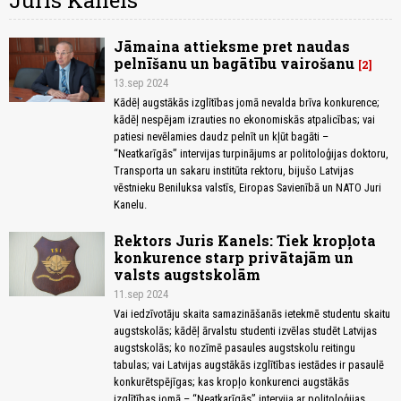
Juris Kanels
Jāmaina attieksme pret naudas
pelnīšanu un bagātību vairošanu
2
13.sep 2024
Kādēļ augstākās izglītības jomā nevalda brīva konkurence;
kādēļ nespējam izrauties no ekonomiskās atpalicības; vai
patiesi nevēlamies daudz pelnīt un kļūt bagāti –
“Neatkarīgās” intervijas turpinājums ar politoloģijas doktoru,
Transporta un sakaru institūta rektoru, bijušo Latvijas
vēstnieku Beniluksa valstīs, Eiropas Savienībā un NATO Juri
Kanelu.
Rektors Juris Kanels: Tiek kropļota
konkurence starp privātajām un
valsts augstskolām
11.sep 2024
Vai iedzīvotāju skaita samazināšanās ietekmē studentu skaitu
augstskolās; kādēļ ārvalstu studenti izvēlas studēt Latvijas
augstskolās; ko nozīmē pasaules augstskolu reitingu
tabulas; vai Latvijas augstākās izglītības iestādes ir pasaulē
konkurētspējīgas; kas kropļo konkurenci augstākās
izglītības jomā – “Neatkarīgās” intervija ar politoloģijas