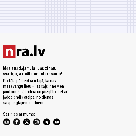
Mēs strādājam, lai Jūs zinātu
svarīgo, aktuālo un interesanto!
Portāla pārliecība ir tajā, ka nav
mazsvarīgu lietu – lasītājs ir ne vien
jāinformē, jābrīdina un jāizglīto, bet arī
jādod brīdis atelpai no dienas
saspringtajiem darbiem.
Sazinies ar mums: