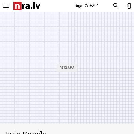
menu
search
login
+20°
Rīgā