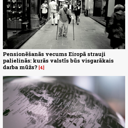
Pensionēšanās vecums Eiropā strauji
palielinās: kurās valstīs būs visgarākais
darba mūžs?
4