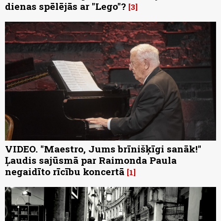
dienas spēlējās ar "Lego"?
3
VIDEO. "Maestro, Jums brīnišķīgi sanāk!"
Ļaudis sajūsmā par Raimonda Paula
negaidīto rīcību koncertā
1