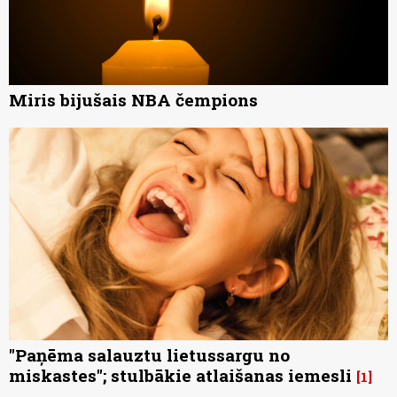
Miris bijušais NBA čempions
"Paņēma salauztu lietussargu no
miskastes"; stulbākie atlaišanas iemesli
1