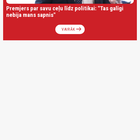
Premjers par savu ceļu līdz politikai: "Tas galīgi
nebija mans sapnis"
arrow_right_alt
VAIRĀK