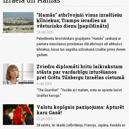
Izraēla un Hamās
"Hamās" atbrīvojuši visus izraēliešu
ķīlniekus; Tramps ieradies uz
vēsturisko dienu [papildināts]
13.okt 2025
Palestīniešu teroristiskais grupējums "Hamās" saskaņā ar
pamiera vienošanos pirmdienas rītā atbrīvojis vēl atlikušos
ķīlniekus, kurus tas sagrāba uzbrukumā Izraēlai pirms diviem
gadiem.
Zviedru diplomāti britu laikrakstam
stāsta par vardarbīgu izturēšanos
pret Grētu Tūnbergu Izraēlas cietumā
6.okt 2025
“The Guardian”: "Vazāta aiz matiem, sista un spiesta bučot
Izraēlas karogu."
Valstu kopīgais paziņojums: Apturēt
karu Gazā!
22.jūl 2025
28 valstis, tai skaitā Lielbritānija, Francija, Japāna, Kanāda un