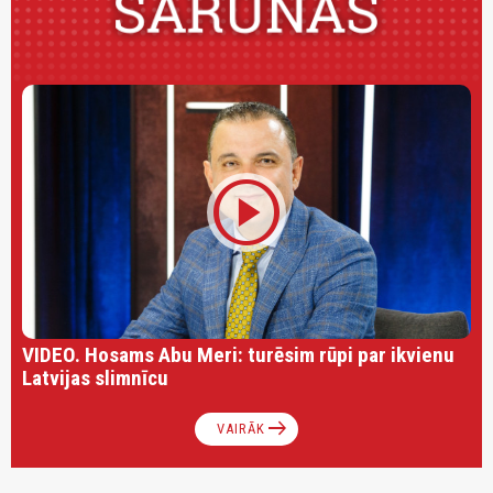
play_circle
VIDEO. Hosams Abu Meri: turēsim rūpi par ikvienu
Latvijas slimnīcu
arrow_right_alt
VAIRĀK