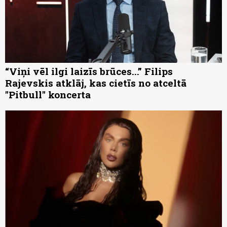
“Viņi vēl ilgi laizīs brūces...” Filips
Rajevskis atklāj, kas cietīs no atceltā
"Pitbull" koncerta