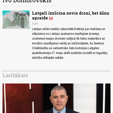
Ivo Dombrovskis
Latgali iznīcina nevis droni, bet šūnu
apraide
2
2.jun
Latvijas valsts iestāžu sakurinātā histērija par mukšanu un
slēpšanos no Latvijas austrumos manītajiem ārzemju
izcelsmes kaujas droniem radījusi tik lielus materiālos un
morālos zaudējumus valstij un iedzīvotājiem, ka Saeimas
Cilvēktiesību un sabiedrisko lietu komisijas Latgales
apakškomisija 27. maija sēdē uzņēmās norādīt uz tagadējo
darbību sliktajām sekām.
Lasītākais