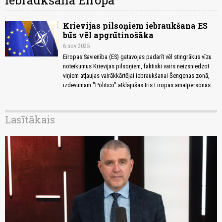
iebraukšana Eiropā
Krievijas pilsoņiem iebraukšana ES
būs vēl apgrūtinošāka
6.nov 2025
Eiropas Savienība (ES) gatavojas padarīt vēl stingrākus vīzu
noteikumus Krievijas pilsoņiem, faktiski vairs neizsniedzot
viņiem atļaujas vairākkārtējai iebraukšanai Šengenas zonā,
izdevumam "Politico" atklājušas trīs Eiropas amatpersonas.
Lasītākais