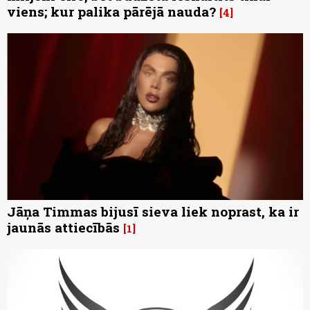
viens; kur palika pārējā nauda?
4
Jāņa Timmas bijusī sieva liek noprast, ka ir
jaunās attiecībās
1