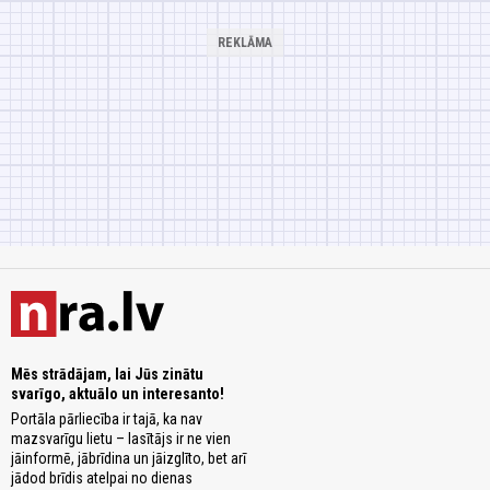
Mēs strādājam, lai Jūs zinātu
svarīgo, aktuālo un interesanto!
Portāla pārliecība ir tajā, ka nav
mazsvarīgu lietu – lasītājs ir ne vien
jāinformē, jābrīdina un jāizglīto, bet arī
jādod brīdis atelpai no dienas