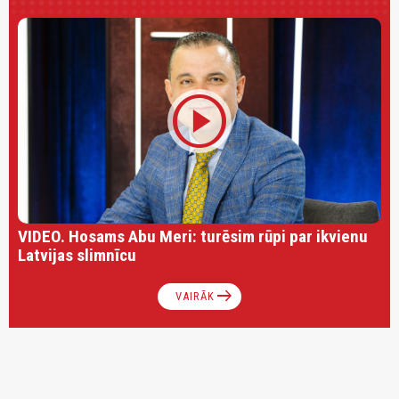
play_circle
VIDEO. Hosams Abu Meri: turēsim rūpi par ikvienu
Latvijas slimnīcu
arrow_right_alt
VAIRĀK