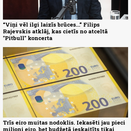
“Viņi vēl ilgi laizīs brūces...” Filips
Rajevskis atklāj, kas cietīs no atceltā
"Pitbull" koncerta
Trīs eiro muitas nodoklis. Iekasēti jau pieci
miljoni eiro, bet budžetā ieskaitīts tikai