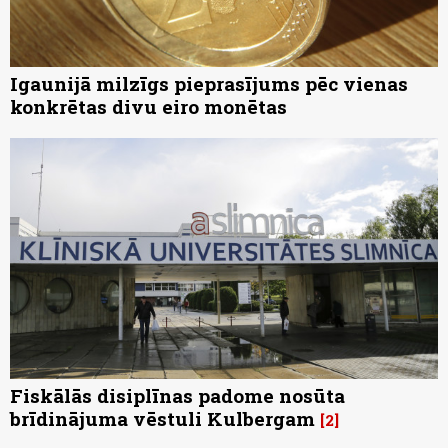
Igaunijā milzīgs pieprasījums pēc vienas
konkrētas divu eiro monētas
Fiskālās disiplīnas padome nosūta
brīdinājuma vēstuli Kulbergam
2