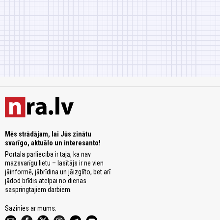
Mēs strādājam, lai Jūs zinātu
svarīgo, aktuālo un interesanto!
Portāla pārliecība ir tajā, ka nav
mazsvarīgu lietu – lasītājs ir ne vien
jāinformē, jābrīdina un jāizglīto, bet arī
jādod brīdis atelpai no dienas
saspringtajiem darbiem.
Sazinies ar mums: