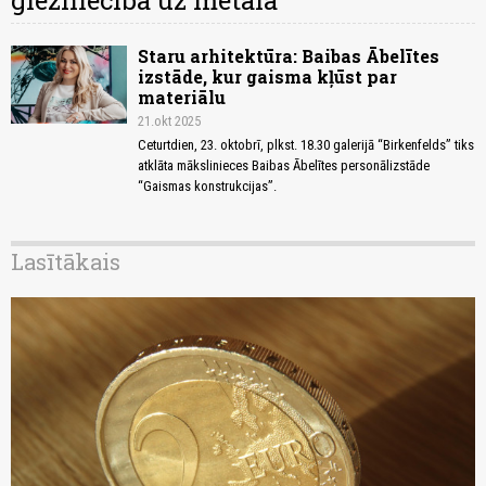
glezniecība uz metāla
Staru arhitektūra: Baibas Ābelītes
izstāde, kur gaisma kļūst par
materiālu
21.okt 2025
Ceturtdien, 23. oktobrī, plkst. 18.30 galerijā “Birkenfelds” tiks
atklāta mākslinieces Baibas Ābelītes personālizstāde
“Gaismas konstrukcijas”.
Lasītākais