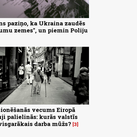
ns paziņo, ka Ukraina zaudēs
tumu zemes", un piemin Poliju
ionēšanās vecums Eiropā
uji palielinās: kurās valstīs
visgarākais darba mūžs?
3