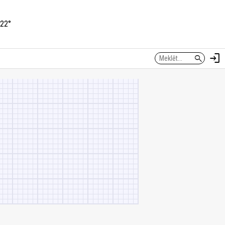
22°
login
search