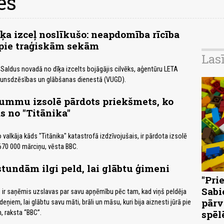
es
a izceļ noslīkušo: neapdomība rīcība
 pie traģiskām sekām
Las
, Saldus novadā no dīķa izcelts bojāgājis cilvēks, aģentūru LETA
gunsdzēsības un glābšanas dienestā (VUGD).
ummu izsolē pārdots priekšmets, ko
s no "Titānika"
valkāja kāds "Titānika" katastrofā izdzīvojušais, ir pārdota izsolē
670 000 mārciņu, vēsta BBC.
tundām ilgi peld, lai glābtu ģimeni
"Pri
Sabi
ir saņēmis uzslavas par savu apņēmību pēc tam, kad viņš peldēja
pārv
eņiem, lai glābtu savu māti, brāli un māsu, kuri bija aiznesti jūrā pie
spēl
, raksta “BBC”.