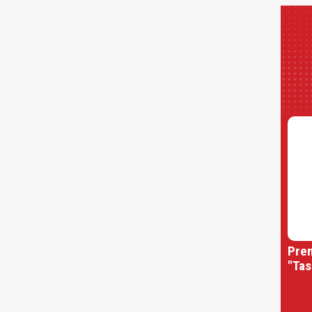
Prem
"Tas