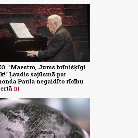
O. "Maestro, Jums brīnišķīgi
k!" Ļaudis sajūsmā par
onda Paula negaidīto rīcību
ertā
1