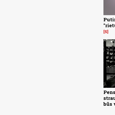
Puti
"rie
5
Pens
stra
būs 