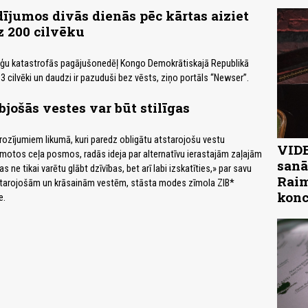
jumos divās dienās pēc kārtas aiziet
z 200 cilvēku
uģu katastrofās pagājušonedēļ Kongo Demokrātiskajā Republikā
3 cilvēki un daudzi ir pazuduši bez vēsts, ziņo portāls “Newser”.
bjošās vestes var būt stilīgas
grozījumiem likumā, kuri paredz obligātu atstarojošu vestu
VIDE
otos ceļa posmos, radās ideja par alternatīvu ierastajām zaļajām
sanā
 ne tikai varētu glābt dzīvības, bet arī labi izskatīties,» par savu
Raim
starojošām un krāsainām vestēm, stāsta modes zīmola ZIB*
konc
e.