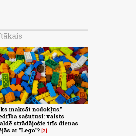
ītākais
eks maksāt nodokļus."
edrība sašutusi: valsts
aldē strādājošie trīs dienas
ējās ar "Lego"?
2