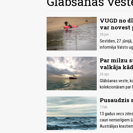
Glābšanas vest
VUGD no dīķ
var novest
28.jun
Sestdien, 27. jūnijā
informēja Valsts u
Par milzu s
valkāja kād
26.apr
Glābšanas veste, ko 
kolekcionāram par 
Pusaudzis s
7.feb
13 gadus vecs zēns 
cauri nemierīgiem ūd
Austrālijas krastiem