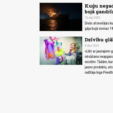
Kuģu negadī
bojā gandrī
15.sep 2025
Divās atsevišķās k
gāja bojā vismaz 19
Dzīvību glā
8.dec 2014
«Līdz ar jaunajiem 
nēsāšanu neapgaism
vestēm. Tādām, kuras
jauno produktu, at
radītāja Inga Priedīt