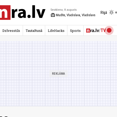
Sestdiena, 8.augusts
+
Rīgā
redeem
Mudīte, Vladislava, Vladislavs
Dzīvesstils
TautaRunā
LifeHacks
Sports