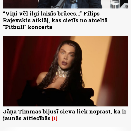
“Viņi vēl ilgi laizīs brūces...” Filips
Rajevskis atklāj, kas cietīs no atceltā
"Pitbull" koncerta
Jāņa Timmas bijusī sieva liek noprast, ka ir
jaunās attiecībās
1