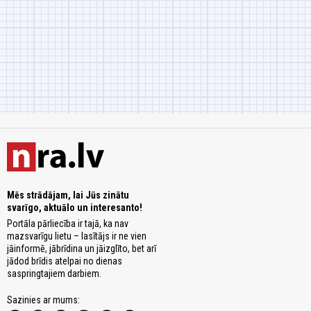
Mēs strādājam, lai Jūs zinātu
svarīgo, aktuālo un interesanto!
Portāla pārliecība ir tajā, ka nav
mazsvarīgu lietu – lasītājs ir ne vien
jāinformē, jābrīdina un jāizglīto, bet arī
jādod brīdis atelpai no dienas
saspringtajiem darbiem.
Sazinies ar mums: