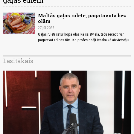
gaļas ēdieni
Maltās gaļas rulete, pagatavota bez
olām
27.jūl 2025
Gaļas ruleti satur kopā olas kā saistviela, taču recepti var
pagatavot arī bez tām. Ko profesionāļi iesaka kā aizvietotāju.
Lasītākais