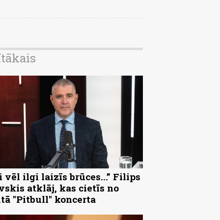
ītākais
 vēl ilgi laizīs brūces...” Filips
vskis atklāj, kas cietīs no
ltā "Pitbull" koncerta