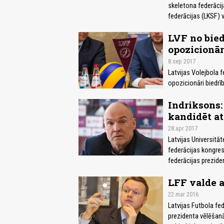
skeletona federācij
federācijas (LKSF) v
LVF no bied
opozicionār
8.sep 2017
Latvijas Volejbola f
opozicionāri biedrīb
Indriksons:
kandidēt at
28.apr 2017
Latvijas Universitā
federācijas kongres
federācijas prezide
LFF valde a
22.mar 2016
Latvijas Futbola fed
prezidenta vēlēšanā