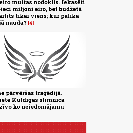
 eiro muitas nodoklis. Iekasēti
pieci miljoni eiro, bet budžetā
aitīts tikai viens; kur palika
jā nauda?
4
e pārvēršas traģēdijā.
iete Kuldīgas slimnīcā
zīvo ko neiedomājamu