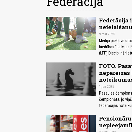
Federācija
Federācija i
neielaišanu
9.mai 2025
Mediju piekļuve stad
biedrības "Latvijas
(LFF) Disciplinārli
FOTO. Pasa
nepareizas 
noteikumu
1.jan 2025
Pasaules čempions 
čempionāta, jo viņš
federācijas noteik
Pensionāru
nepieejamī