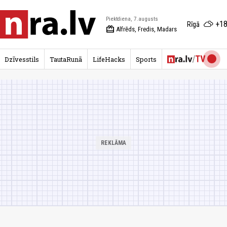
Piektdiena, 7.augusts
+18
Rīgā
redeem
Alfrēds, Fredis, Madars
Dzīvesstils
TautaRunā
LifeHacks
Sports