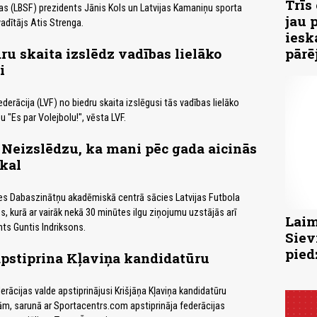
Trīs
as (LBSF) prezidents Jānis Kols un Latvijas Kamaniņu sporta
jau 
adītājs Atis Strenga.
iesk
ru skaita izslēdz vadības lielāko
pārē
i
ederācija (LVF) no biedru skaita izslēgusi tās vadības lielāko
u "Es par Volejbolu!", vēsta LVF.
 Neizslēdzu, ka mani pēc gada aicinās
kal
tes Dabaszinātņu akadēmiskā centrā sācies Latvijas Futbola
s, kurā ar vairāk nekā 30 minūtes ilgu ziņojumu uzstājās arī
Laim
nts Guntis Indriksons.
Siev
pied
pstiprina Kļaviņa kandidatūru
erācijas valde apstiprinājusi Krišjāņa Kļaviņa kandidatūru
m, sarunā ar Sportacentrs.com apstiprināja federācijas