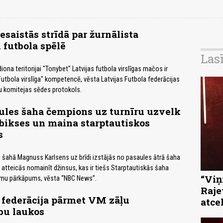
esaistās strīdā par žurnālista
 futbola spēlē
Las
iona teritorijai "Tonybet" Latvijas futbola virslīgas mačos ir
 Futbola virslīga" kompetencē, vēsta Latvijas Futbola federācijas
etu komitejas sēdes protokols.
ules šaha čempions uz turnīru uzvelk
bikses un maina starptautiskos
s
šahā Magnuss Karlsens uz brīdi izstājās no pasaules ātrā šaha
 atteicās nomainīt džinsus, kas ir tiešs Starptautiskās šaha
“Viņi
umu pārkāpums, vēsta “NBC News”.
Raje
 federācija pārmet VM zāļu
atce
bu laukos