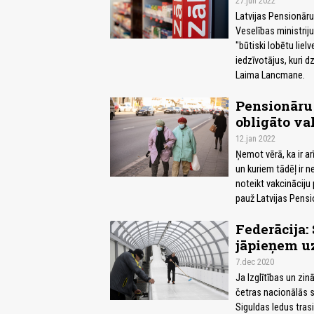
27.jun 2022
Latvijas Pensionāru
Veselības ministrij
"būtiski lobētu liel
iedzīvotājus, kuri 
Laima Lancmane.
Pensionāru 
obligāto va
12.jan 2022
Ņemot vērā, ka ir ar
un kuriem tādēļ ir 
noteikt vakcinācij
pauž Latvijas Pensio
Federācija:
jāpieņem uz
7.dec 2020
Ja Izglītības un zin
četras nacionālās s
Siguldas ledus trasi