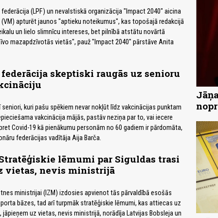
 federācija (LPF) un nevalstiskā organizācija "Impact 2040" aicina
u (VM) apturēt jaunos "aptieku noteikumus", kas topošajā redakcijā
veikalu un lielo slimnīcu intereses, bet pilnībā atstātu novārtā
dzīvo mazapdzīvotās vietās", pauž "Impact 2040" pārstāve Anita
federācija skeptiski raugās uz senioru
kcināciju
Jāņa
nopr
ī seniori, kuri pašu spēkiem nevar nokļūt līdz vakcinācijas punktam
nepieciešama vakcinācija mājās, pastāv neziņa par to, vai iecere
u pret Covid-19 kā pienākumu personām no 60 gadiem ir pārdomāta,
nāru federācijas vadītāja Aija Barča.
 Stratēģiskie lēmumi par Siguldas trasi
 vietas, nevis ministrijā
ātnes ministrijai (IZM) izdosies apvienot tās pārvaldībā esošās
porta bāzes, tad arī turpmāk stratēģiskie lēmumi, kas attiecas uz
, jāpieņem uz vietas, nevis ministrijā, norādīja Latvijas Bobsleja un