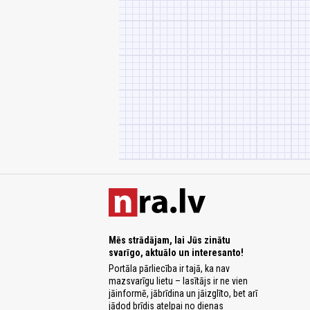
Mēs strādājam, lai Jūs zinātu
svarīgo, aktuālo un interesanto!
Portāla pārliecība ir tajā, ka nav
mazsvarīgu lietu – lasītājs ir ne vien
jāinformē, jābrīdina un jāizglīto, bet arī
jādod brīdis atelpai no dienas