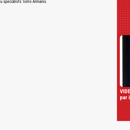
bu speciālists Toms Ārmanis.
VIDE
par 