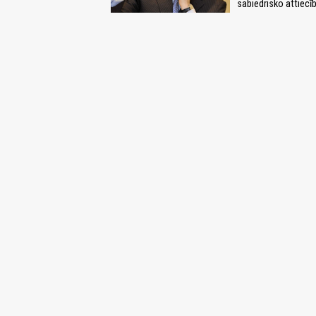
sabiedrisko attiecī