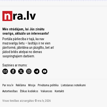
Mēs strādājam, lai Jūs zinātu
svarīgo, aktuālo un interesanto!
Portāla pārliecība ir tajā, ka nav
mazsvarīgu lietu – lasītājs ir ne vien
jāinformē, jābrīdina un jāizglīto, bet arī
jādod brīdis atelpai no dienas
saspringtajiem darbiem.
Sazinies ar mums:
Par nra.lv
Reklāma
Misija
Privātuma politika
Lietošanas noteikumi
Autortiesības
Ētikas kodekss
Vakances
Kontakti
Visas tiesības aizsargātas © nra.lv, 2026