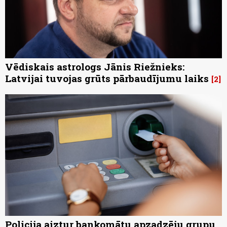
Vēdiskais astrologs Jānis Riežnieks:
Latvijai tuvojas grūts pārbaudījumu laiks
2
Policija aiztur bankomātu apzadzēju grupu