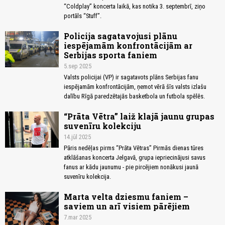
“Coldplay” koncerta laikā, kas notika 3. septembrī, ziņo
portāls “Stuff”.
Policija sagatavojusi plānu
iespējamām konfrontācijām ar
Serbijas sporta faniem
5.sep 2025
Valsts policijai (VP) ir sagatavots plāns Serbijas fanu
iespējamām konfrontācijām, ņemot vērā šīs valsts izlašu
dalību Rīgā paredzētajās basketbola un futbola spēlēs.
“Prāta Vētra” laiž klajā jaunu grupas
suvenīru kolekciju
14.jūl 2025
Pāris nedēļas pirms “Prāta Vētras” Pirmās dienas tūres
atklāšanas koncerta Jelgavā, grupa iepriecinājusi savus
fanus ar kādu jaunumu - pie pircējiem nonākusi jaunā
suvenīru kolekcija.
Marta velta dziesmu faniem –
saviem un arī visiem pārējiem
7.mar 2025