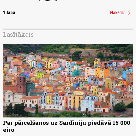
chevron_right
1.lapa
Nākamā
Lasītākais
Par pārcelšanos uz Sardīniju piedāvā 15 000
eiro