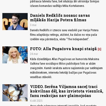
pārtrauca latviešu fane, bet situāciju ātri atrisināja Somijas
izlases komandas vadītājs Mika Kortelainens.
Daniels Redklifs nosauc savas
mīļākās Harija Potera filmas
3.mai
Daniels Redklifs ir izteicis savu viedokli par Harija Potera
filmu adaptāciju reitingu, atzīstot, ka dažas no viņa paša
izvēlēm viņu pārsteidza, vēsta “The Independent”.
FOTO: Alla Pugačova knapi staigā
1
24.mar
Kāda dziedātājas Allas Pugačovas un humorista Maksima
Galkina fane sociālajos tīklos publicējusi foto ar abām
zvaigznēm. Kamēr ieraksta autore sajūsminās par satiktajiem
māksliniekiem, interneta lietotāji bažījas par Pugačovas
veselības stāvokli.
VIDEO. Serēna Viljamsa saceļ traci
kokvilnas dēļ, kas izvietota viesnīcā,
fanu reakcijas nav glaimojošas
4.okt 2025
Asas vārdu pārmaiņas internetā izraisījās, kad sportiste