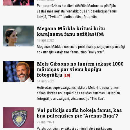
Par popmūzikas karalieni dēvētās Madonnas pēdējās
uzstāšanās neatstāj vienaldzīgus arī dziedātājas fanus
Latvijā, "Twitterī" ļaudis dalās pārdomās.
Megana Mārkla kritusi britu
karaļnama fanu nežēlastībā
18.apr 2022
Meganas Mārklas nesenais publiskais paziņojums pamatīgi
nokaitinājis karaļnama fanus, ziņo "Daily Star".
Mels Gibsons no faniem iekasē 1000
mārciņas par vienu kopīgu
fotogrāfiju
10
14.aug 2021
Holivudas superzvaigznes, aktiera Mela Gibsona faniem
nākas šķirties no iespaidīgas naudas summas, lai iegūtu
fotogrāfiju ar zvaigzni, vēsta medijs "The Sun".
Vai policija sodīs hokeja fanus, kas
bija pulcējušies pie "Arēnas Rīga"?
22.mai 2021
Valsts policija nav sākusi administratīvā pārkāpuma