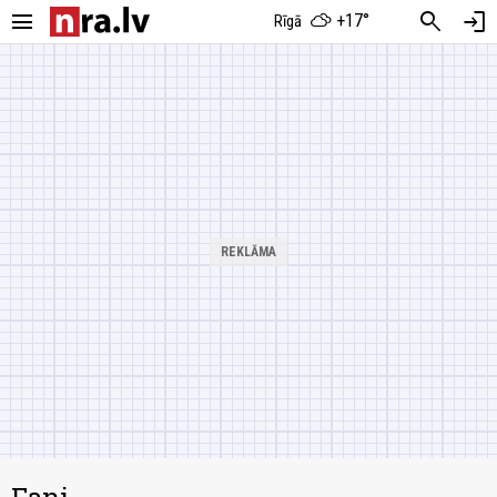
menu
search
login
+17°
Rīgā