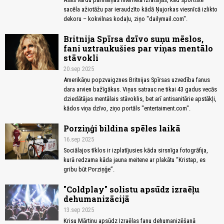
sacēla ažiotāžu par ieraudzīto kādā Ņujorkas viesnīcā izlikto
dekoru – kokvilnas kodaļu, ziņo "dailymail.com".
Britnija Spīrsa dzīvo suņu mēslos,
fani uztraukušies par viņas mentālo
stāvokli
20.sep 2025
Amerikāņu popzvaigznes Britnijas Spīrsas uzvedība fanus
dara arvien bažīgākus. Viņus satrauc ne tikai 43 gadus vecās
dziedātājas mentālais stāvoklis, bet arī antisanitārie apstākļi,
kādos viņa dzīvo, ziņo portāls "entertaiment.com".
Porziņģi bildina spēles laikā
16.sep 2025
Sociālajos tīklos ir izplatījusies kāda sirsnīga fotogrāfija,
kurā redzama kāda jauna meitene ar plakātu “Kristap, es
gribu būt Porziņģe”.
"Coldplay" solistu apsūdz izraēļu
dehumanizācijā
13.sep 2025
Krisu Mārtinu apsūdz Izraēlas fanu dehumanizēšanā