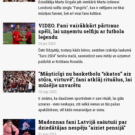
Dziedātāja Marta Grigale jeb vienkārši Marta izdevusi
Londonā radītu singlu “Fangirls”, kas ir veltījums ne tikai
mūziķes faniem, bet arī visai fanu kultūrai.
VIDEO. Fani vairākkārt pārtrauc
spēli, lai uzņemtu selfiju ar futbola
leģendu
24.jun 2024
Četri līdzjutēji, tostarp kāds bērns, sestdien izskrēja laukumā
"Euro 2024” turnīra mačā, sasniedzot savu mērķi un uzņemot
pašbildi ar Krištianu Ronaldu.
"Māņticīgi nu basketbolu “skatos” aiz
stūra, virtuvē"; fani atklāj rituālus, lai
mūsējie uzvarētu
10.sep 2023
Ir zināms, ka daudziem sportistiem ir savi rituāli, lai gūtu
uzvaras - vieni neskujas, citi valkā vienas un tās pašas
apakšbikses, vēl kāds nesarunājas ar sievu.
Madonnas fani Latvijā sašutuši par
dziedātājas nespēju "aiziet pensijā"
31.mai 2022