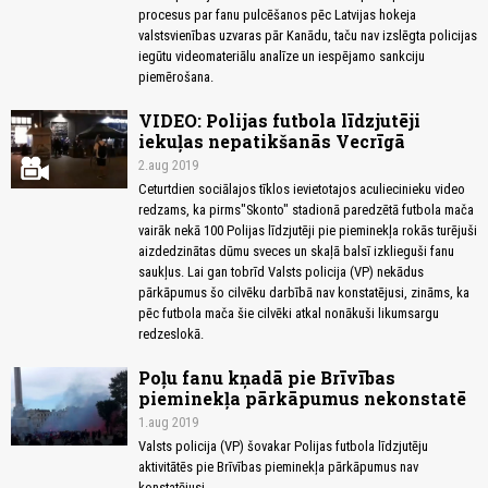
procesus par fanu pulcēšanos pēc Latvijas hokeja
valstsvienības uzvaras pār Kanādu, taču nav izslēgta policijas
iegūtu videomateriālu analīze un iespējamo sankciju
piemērošana.
VIDEO: Polijas futbola līdzjutēji
iekuļas nepatikšanās Vecrīgā
2.aug 2019
Ceturtdien sociālajos tīklos ievietotajos aculiecinieku video
redzams, ka pirms"Skonto" stadionā paredzētā futbola mača
vairāk nekā 100 Polijas līdzjutēji pie pieminekļa rokās turējuši
aizdedzinātas dūmu sveces un skaļā balsī izklieguši fanu
saukļus. Lai gan tobrīd Valsts policija (VP) nekādus
pārkāpumus šo cilvēku darbībā nav konstatējusi, zināms, ka
pēc futbola mača šie cilvēki atkal nonākuši likumsargu
redzeslokā.
Poļu fanu kņadā pie Brīvības
pieminekļa pārkāpumus nekonstatē
1.aug 2019
Valsts policija (VP) šovakar Polijas futbola līdzjutēju
aktivitātēs pie Brīvības pieminekļa pārkāpumus nav
konstatējusi.