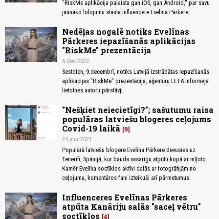
"RiskMe aplikācija palaista gan iOS, gan Android," par savu
jaunāko lolojumu stāsta influencere Evelīna Pārkere.
Nedēļas nogalē notiks Evelīnas
Pārkeres iepazīšanās aplikācijas
"RiskMe" prezentācija
6.dec 2023
Sestdien, 9.decembrī, notiks Latvijā izstrādātas iepazīšanās
aplikācijas "RiskMe" prezentācija, aģentūru LETA informēja
lietotnes autoru pārstāvji.
"Nešķiet neiecietīgi?"; sašutumu raisa
populāras latviešu blogeres ceļojums
Covid-19 laikā
9
24.mar 2021
Populārā latviešu blogere Evelīna Pārkere devusies uz
Tenerifi, Spānijā, kur bauda vasarīgu atpūtu kopā ar mīļoto.
Kamēr Evelīna soctīklos aktīvi dalās ar fotogrāfijām no
ceļojuma, komentāros fani izteikuši arī pārmetumus.
Influenceres Evelīnas Pārkeres
atpūta Kanāriju salās "saceļ vētru"
soctīklos
4