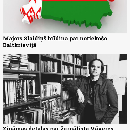
Majors Slaidiņš brīdina par notiekošo
Baltkrievijā
Zināmas detaļas par žurnālista Vāveres