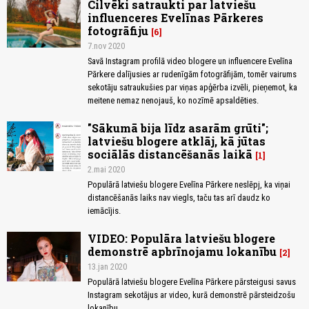
Cilvēki satraukti par latviešu
influenceres Evelīnas Pārkeres
fotogrāfiju
6
7.nov 2020
Savā Instagram profilā video blogere un influencere Evelīna
Pārkere dalījusies ar rudenīgām fotogrāfijām, tomēr vairums
sekotāju satraukušies par viņas apģērba izvēli, pieņemot, ka
meitene nemaz nenojauš, ko nozīmē apsaldēties.
"Sākumā bija līdz asarām grūti";
latviešu blogere atklāj, kā jūtas
sociālās distancēšanās laikā
1
2.mai 2020
Populārā latviešu blogere Evelīna Pārkere neslēpj, ka viņai
distancēšanās laiks nav viegls, taču tas arī daudz ko
iemācījis.
VIDEO: Populāra latviešu blogere
demonstrē apbrīnojamu lokanību
2
13.jan 2020
Populārā latviešu blogere Evelīna Pārkere pārsteigusi savus
Instagram sekotājus ar video, kurā demonstrē pārsteidzošu
lokanību.