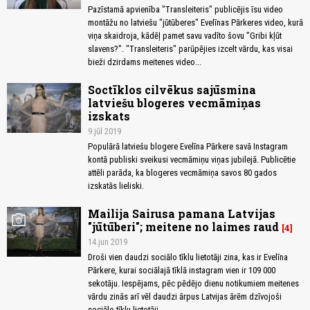
Pazīstamā apvienība "Transleiteris" publicējis īsu video
montāžu no latviešu "jūtūberes" Evelīnas Pārkeres video, kurā
viņa skaidroja, kādēļ pamet savu vadīto šovu "Gribi kļūt
slavens?". "Transleiteris" parūpējies izcelt vārdu, kas visai
bieži dzirdams meitenes video...
Soctīklos cilvēkus sajūsmina
latviešu blogeres vecmāmiņas
izskats
9.jūl 2019
Populārā latviešu blogere Evelīna Pārkere savā Instagram
kontā publiski sveikusi vecmāmiņu viņas jubilejā. Publicētie
attēli parāda, ka blogeres vecmāmiņa savos 80 gados
izskatās lieliski.
Mailija Sairusa pamana Latvijas
photo_camera
"jūtūberi"; meitene no laimes raud
4
14.jun 2019
Droši vien daudzi sociālo tīklu lietotāji zina, kas ir Evelīna
Pārkere, kurai sociālajā tīklā instagram vien ir 109 000
sekotāju. Iespējams, pēc pēdējo dienu notikumiem meitenes
vārdu zinās arī vēl daudzi ārpus Latvijas ārēm dzīvojoši
sociālo tīklu lietotāji.