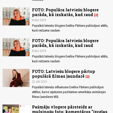
FOTO: Populāra latviešu blogere
parāda, kā izskatās, kad raud
2
8.dec 2019
Populārā latviešu blogere Evelīna Pārkere publicējusi attēlu,
kurā redzama raudam.
FOTO: Populāra latviešu blogere
parāda, kā izskatās, kad raud
8.dec 2019
Populārā latviešu blogere Evelīna Pārkere publicējusi attēlu,
kurā redzama raudam.
FOTO: Latviešu blogere pārtop
populārā filmas ļaundarē
2
22.okt 2019
Populārā latviešu influencere Evelīna Pārkere publicējusi
attēlus, kuros iejutusies pazīstamas amerikāņu animācijas
filmas ļaundares tēlā.
Pašmāju vlogere pārsteidz ar
mulsinošu foto; komentāros "izceļas