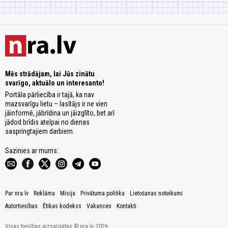
Mēs strādājam, lai Jūs zinātu
svarīgo, aktuālo un interesanto!
Portāla pārliecība ir tajā, ka nav
mazsvarīgu lietu – lasītājs ir ne vien
jāinformē, jābrīdina un jāizglīto, bet arī
jādod brīdis atelpai no dienas
saspringtajiem darbiem.
Sazinies ar mums:
Par nra.lv
Reklāma
Misija
Privātuma politika
Lietošanas noteikumi
Autortiesības
Ētikas kodekss
Vakances
Kontakti
Visas tiesības aizsargātas © nra.lv, 2026