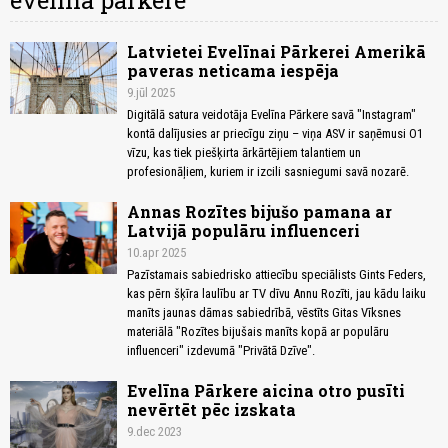
evelīna pārkere
Latvietei Evelīnai Pārkerei Amerikā
paveras neticama iespēja
9.jūl 2025
Digitālā satura veidotāja Evelīna Pārkere savā "Instagram"
kontā dalījusies ar priecīgu ziņu – viņa ASV ir saņēmusi O1
vīzu, kas tiek piešķirta ārkārtējiem talantiem un
profesionāļiem, kuriem ir izcili sasniegumi savā nozarē.
Annas Rozītes bijušo pamana ar
Latvijā populāru influenceri
10.apr 2025
Pazīstamais sabiedrisko attiecību speciālists Gints Feders,
kas pērn šķīra laulību ar TV dīvu Annu Rozīti, jau kādu laiku
manīts jaunas dāmas sabiedrībā, vēstīts Gitas Vīksnes
materiālā "Rozītes bijušais manīts kopā ar populāru
influenceri" izdevumā "Privātā Dzīve".
Evelīna Pārkere aicina otro pusīti
nevērtēt pēc izskata
9.dec 2023