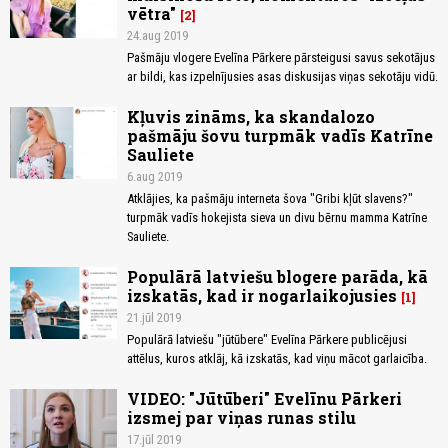
vētra"
2
24.aug 2019
Pašmāju vlogere Evelīna Pārkere pārsteigusi savus sekotājus
ar bildi, kas izpelnījusies asas diskusijas viņas sekotāju vidū.
Kļuvis zināms, ka skandalozo
pašmāju šovu turpmāk vadīs Katrīne
Sauliete
6.aug 2019
Atklājies, ka pašmāju interneta šova "Gribi kļūt slavens?"
turpmāk vadīs hokejista sieva un divu bērnu mamma Katrīne
Sauliete.
Populārā latviešu blogere parāda, kā
izskatās, kad ir nogarlaikojusies
1
21.jūl 2019
Populārā latviešu "jūtūbere" Evelīna Pārkere publicējusi
attēlus, kuros atklāj, kā izskatās, kad viņu mācot garlaicība.
VIDEO: "Jūtūberi" Evelīnu Pārkeri
izsmej par viņas runas stilu
17.jūl 2019