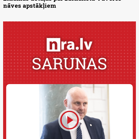
nāves apstākļiem
play_circle