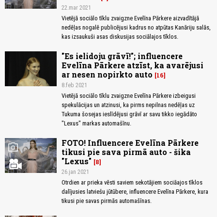
22.mar 2021
Vietējā sociālo tīklu zvaigzne Evelīna Pārkere aizvadītājā
nedēļas nogalē publicējusi kadrus no atpūtas Kanāriju salās,
kas izsaukuši asas diskusijas sociālajos tīklos.
"Es ielidoju grāvī!"; influencere
Evelīna Pārkere atzīst, ka avarējusi
ar nesen nopirkto auto
16
8.feb 2021
Vietējā sociālo tīklu zvaigzne Evelīna Pārkere izbeigusi
spekulācijas un atzinusi, ka pirms nepilnas nedēļas uz
Tukuma šosejas ieslīdējusi grāvī ar savu tikko iegādāto
"Lexus" markas automašīnu.
FOTO! Influencere Evelīna Pārkere
photo_camera
tikusi pie sava pirmā auto - šika
"Lexus"
8
26.jan 2021
Otrdien ar prieka vēsti saviem sekotājiem sociāajos tīklos
dalījusies latviešu jūtūbere, influencere Evelīna Pārkere, kura
tikusi pie savas pirmās automašīnas.