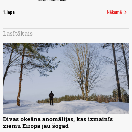
chevron_right
1.lapa
Nākamā
Lasītākais
Divas okeāna anomālijas, kas izmainīs
ziemu Eiropā jau šogad