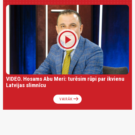
play_circle
VIDEO. Hosams Abu Meri: turēsim rūpi par ikvienu
Latvijas slimnīcu
arrow_right_alt
VAIRĀK