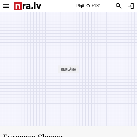
menu
search
login
+18°
Rīgā