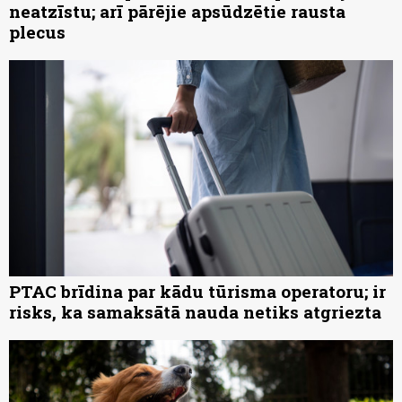
neatzīstu; arī pārējie apsūdzētie rausta
plecus
PTAC brīdina par kādu tūrisma operatoru; ir
risks, ka samaksātā nauda netiks atgriezta