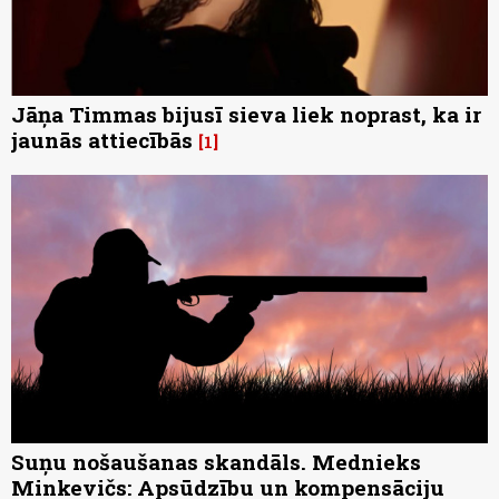
Jāņa Timmas bijusī sieva liek noprast, ka ir
jaunās attiecībās
1
Suņu nošaušanas skandāls. Mednieks
Minkevičs: Apsūdzību un kompensāciju