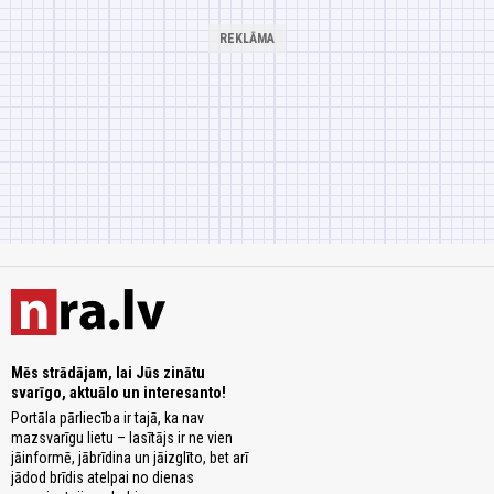
Mēs strādājam, lai Jūs zinātu
svarīgo, aktuālo un interesanto!
Portāla pārliecība ir tajā, ka nav
mazsvarīgu lietu – lasītājs ir ne vien
jāinformē, jābrīdina un jāizglīto, bet arī
jādod brīdis atelpai no dienas