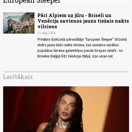
European Sleeper
Pāri Alpiem uz jūru - Briseli un
Venēciju savienos jauns tiešais nakts
vilciens
21.aug 2024
Privātais dzelzceļa pārvadātājs “European Sleeper” drīzumā
atvērs jaunu tiešo nakts vilcienu, kas savienos vairākus
populārus tūrisma galamērķus piecās Eiropas valstīs - no
Briseles Beļģijā līdz Venēcijai Itālijā, ziņo unian.net.
Lasītākais