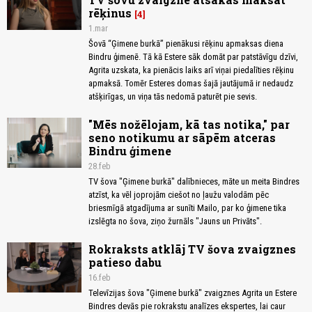
rēķinus
4
1.mar
Šovā “Ģimene burkā” pienākusi rēķinu apmaksas diena
Bindru ģimenē. Tā kā Estere sāk domāt par patstāvīgu dzīvi,
Agrita uzskata, ka pienācis laiks arī viņai piedalīties rēķinu
apmaksā. Tomēr Esteres domas šajā jautājumā ir nedaudz
atšķirīgas, un viņa tās nedomā paturēt pie sevis.
"Mēs nožēlojam, kā tas notika," par
seno notikumu ar sāpēm atceras
Bindru ģimene
28.feb
TV šova "Ģimene burkā" dalībnieces, māte un meita Bindres
atzīst, ka vēl joprojām ciešot no ļaužu valodām pēc
briesmīgā atgadījuma ar sunīti Mailo, par ko ģimene tika
izslēgta no šova, ziņo žurnāls "Jauns un Privāts".
Rokraksts atklāj TV šova zvaigznes
patieso dabu
16.feb
Televīzijas šova "Ģimene burkā" zvaigznes Agrita un Estere
Bindres devās pie rokrakstu analīzes ekspertes, lai caur