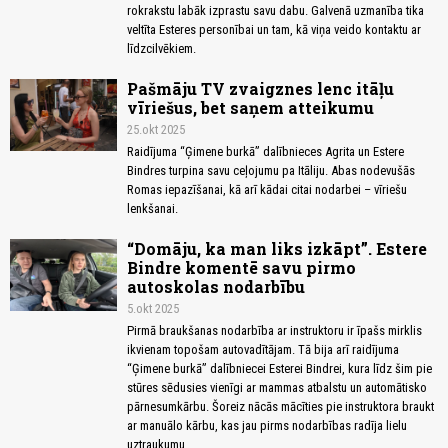
rokrakstu labāk izprastu savu dabu. Galvenā uzmanība tika
veltīta Esteres personībai un tam, kā viņa veido kontaktu ar
līdzcilvēkiem.
Pašmāju TV zvaigznes lenc itāļu
vīriešus, bet saņem atteikumu
25.okt 2025
Raidījuma “Ģimene burkā” dalībnieces Agrita un Estere
Bindres turpina savu ceļojumu pa Itāliju. Abas nodevušās
Romas iepazīšanai, kā arī kādai citai nodarbei – vīriešu
lenkšanai.
“Domāju, ka man liks izkāpt”. Estere
Bindre komentē savu pirmo
autoskolas nodarbību
5.okt 2025
Pirmā braukšanas nodarbība ar instruktoru ir īpašs mirklis
ikvienam topošam autovadītājam. Tā bija arī raidījuma
“Ģimene burkā” dalībniecei Esterei Bindrei, kura līdz šim pie
stūres sēdusies vienīgi ar mammas atbalstu un automātisko
pārnesumkārbu. Šoreiz nācās mācīties pie instruktora braukt
ar manuālo kārbu, kas jau pirms nodarbības radīja lielu
uztraukumu.