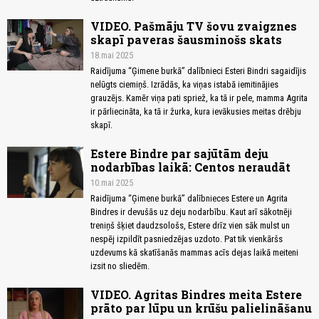
VIDEO. Pašmāju TV šovu zvaigznes
skapī paveras šausminošs skats
18.mai 2025
Raidījuma “Ģimene burkā” dalībnieci Esteri Bindri sagaidījis
nelūgts ciemiņš. Izrādās, ka viņas istabā iemitinājies
grauzējs. Kamēr viņa pati spriež, ka tā ir pele, mamma Agrita
ir pārliecināta, ka tā ir žurka, kura ievākusies meitas drēbju
skapī.
Estere Bindre par sajūtām deju
nodarbības laikā: Centos neraudāt
10.mai 2025
Raidījuma “Ģimene burkā” dalībnieces Estere un Agrita
Bindres ir devušās uz deju nodarbību. Kaut arī sākotnēji
treniņš šķiet daudzsološs, Estere drīz vien sāk mulst un
nespēj izpildīt pasniedzējas uzdoto. Pat tik vienkāršs
uzdevums kā skatīšanās mammas acīs dejas laikā meiteni
izsit no sliedēm.
VIDEO. Agritas Bindres meita Estere
prāto par lūpu un krūšu palielināšanu