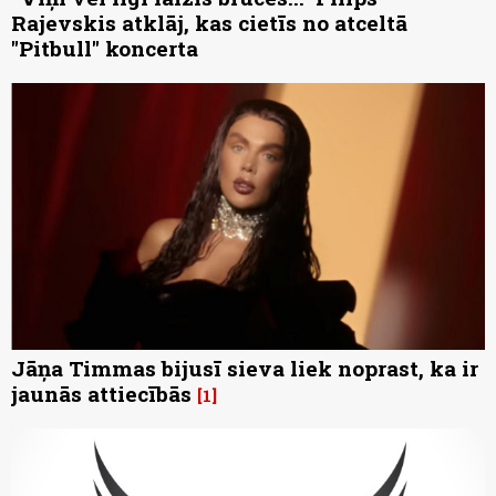
Rajevskis atklāj, kas cietīs no atceltā
"Pitbull" koncerta
Jāņa Timmas bijusī sieva liek noprast, ka ir
jaunās attiecībās
1