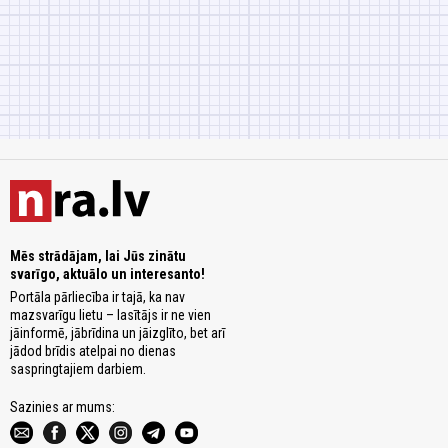
Mēs strādājam, lai Jūs zinātu
svarīgo, aktuālo un interesanto!
Portāla pārliecība ir tajā, ka nav
mazsvarīgu lietu – lasītājs ir ne vien
jāinformē, jābrīdina un jāizglīto, bet arī
jādod brīdis atelpai no dienas
saspringtajiem darbiem.
Sazinies ar mums: