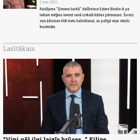
2.mar 2025
Raidījuma “Ģimene burkā” dalībniece Estere Bindre ik pa
laikam mēģina ieviest savā izskatā kādas pārmaiņas. Šoreiz
viņa ķērusies klāt matu balināšanai, un palīgā viņai steidz
krustmāte.
Lasītākais
“Viņi vēl ilgi laizīs brūces...” Filips