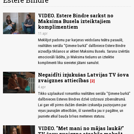
Estere Bindre
VIDEO. Estere Bindre sarkst no
Maksima Busela izteiktajiem
komplimentiem
11.apr
Meklējot padomu par karjeras veidošanu teātra pasaulē,
realitātes seriāla “Ģimene burkā” dalībniece Estere Bindre
aizvadīja tikšanos ar aktieri Maksimu Buselu. Saruna izvērtās
emocionāli lādēta, jo Maksima tiešums un izteiktie
komplimenti lika sievietei jūtami samulst.
Negaidīti izjukušas Latvijas TV šova
zvaigznes attiecības
2
4.apr
Tikko uzplaukusī romantika realitātes seriāla "Ģimene burkā"
dalībnieces Esteres Bindres dzīvē izdzisusi zibensātrumā.
Lai gan vēl pirms dažām dienām izskanēja paziņojums par
viņas jaunajām attiecībām, šī savienība jau ir pagātne, un
jauniete atkal bauda brīvas meitenes statusu.
VIDEO. "Met mani no mājas laukā!"
TV šovu zvaigzne atsakās maksāt