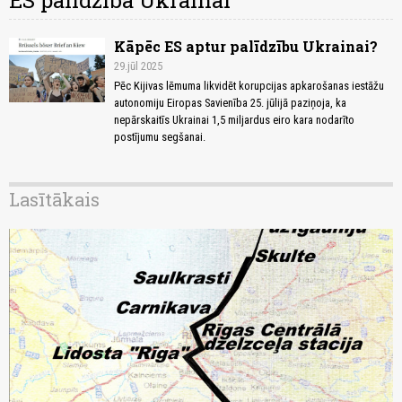
ES palīdzība Ukrainai
Kāpēc ES aptur palīdzību Ukrainai?
29.jūl 2025
Pēc Kijivas lēmuma likvidēt korupcijas apkarošanas iestāžu
autonomiju Eiropas Savienība 25. jūlijā paziņoja, ka
nepārskaitīs Ukrainai 1,5 miljardus eiro kara nodarīto
postījumu segšanai.
Lasītākais