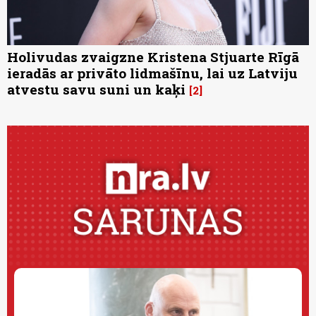
Holivudas zvaigzne Kristena Stjuarte Rīgā
ieradās ar privāto lidmašīnu, lai uz Latviju
atvestu savu suni un kaķi
2