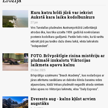
Erozija
Kuru katru brīdi jūrā var iekrist
Aukstā kara laika kodolbunkurs
27.jan
Virs Tunstallas pludmales Austrumjorkšīrā Lielbritānijā
atrodas ēka, kas tika uzcelta 1959. gadā kā novērošanas
postenis kodolkara gadījumā. Pastāv liels risks, ka tā varētu
iebrukt jūrā jau tuvāko dažu dienu laikā, vēsta laikraksts
"Independent".
FOTO. Brīvprātīgie risina mistēriju ar
pludmalē izskalotu Viktorijas
laikmeta apavu kalnu
29.dec 2025
Brīvprātīgo uzņēmums “Beach Academy”, kas nodarbojas ar
jūras atkritumu savākšanu un dabisko klinšu baseinu vides
atjaunošanu, kādā Velsas pludmalē negaidīti atrada simtiem
ādas apavu no Viktorijas laikmeta, vēsa “Daily Express”.
Everests aug - kalns kļūst arvien
augstāks