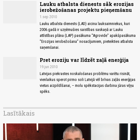
Lauku atbalsta dienests sāk erozijas
ierobežošanas projektu pieņemšanu
1.sep 2010
Lauku atbalsta dienests (LAD) aicina lauksaimniekus, kuri
2006.gadā ir uzņēmušies saistības saskaņā ar Lauku
attīstības plāna (LAP) pasākuma ''Agrovide" apakšpasākuma
''Erozijas ierobežošana" nosacījumiem, pieteikties atbalsta
saņemšanai.
Pret eroziju var līdzēt zaļā enerģija
19.jun 2010
Latvijas piekrastes noskalošanas problēmu varētu risināt,
vienlaikus sperot pirmo soli Latvijā vēl brīvas zaļās enerģijas
vietas aizpildīšanai, – molu spēkstacijas darbina jūras viļņu
spēks.
Lasītākais