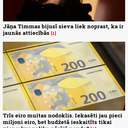
Jāņa Timmas bijusī sieva liek noprast, ka ir
jaunās attiecībās
1
Trīs eiro muitas nodoklis. Iekasēti jau pieci
miljoni eiro, bet budžetā ieskaitīts tikai