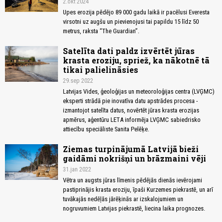
2.okt 2024
Upes erozija pēdējo 89 000 gadu laikā ir pacēlusi Everesta
virsotni uz augšu un pievienojusi tai papildu 15 līdz 50
metrus, raksta “The Guardian”.
Satelīta dati paldz izvērtēt jūras
krasta eroziju, spriež, ka nākotnē tā
tikai palielināsies
29.sep 2022
Latvijas Vides, ģeoloģijas un meteoroloģijas centra (LVĢMC)
eksperti strādā pie inovatīva datu apstrādes procesa -
izmantojot satelīta datus, novērtēt jūras krasta erozijas
apmērus, aģentūru LETA informēja LVĢMC sabiedrisko
attiecību speciāliste Sanita Pelēķe.
Ziemas turpinājumā Latvijā bieži
gaidāmi nokrišņi un brāzmaini vēji
31.jan 2022
Vētra un augsts jūras līmenis pēdējās dienās ievērojami
pastiprinājis krasta eroziju, īpaši Kurzemes piekrastē, un arī
tuvākajās nedēļās jārēķinās ar izskalojumiem un
nogruvumiem Latvijas piekrastē, liecina laika prognozes.