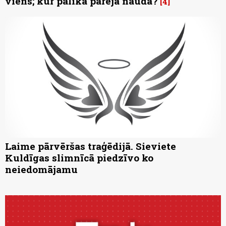
viens; kur palika pārējā nauda?
4
Laime pārvēršas traģēdijā. Sieviete
Kuldīgas slimnīcā piedzīvo ko
neiedomājamu