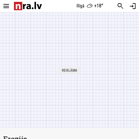
menu
search
login
+18°
Rīgā