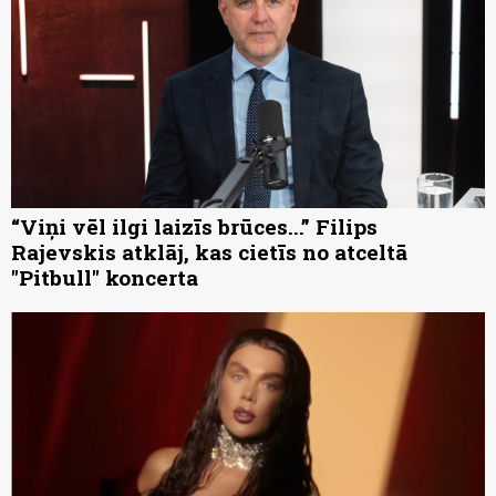
“Viņi vēl ilgi laizīs brūces...” Filips
Rajevskis atklāj, kas cietīs no atceltā
"Pitbull" koncerta