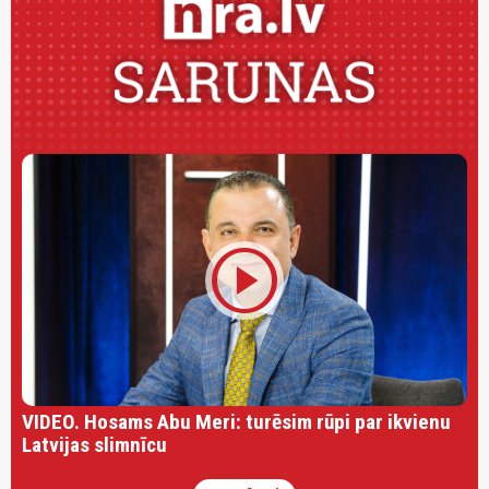
play_circle
VIDEO. Hosams Abu Meri: turēsim rūpi par ikvienu
Latvijas slimnīcu