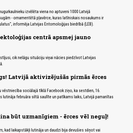
gurkaulnieku izvēlēta viena no aptuveni 1000 Latvijā
ugām - ornamentētā pļavērce, kuras latīniskais nosaukums ir
latus", informēja Latvijas Entomoloģijas biedrībā (LEB).
fektoloģijas centrā apsmej jauno
tījusi, cik nelāgu situāciju viņai nācies piedzīvot Latvijas
ā.
s! Latvijā aktivizējušās pirmās ērces
 vēstniecība sociālajā tīklā Facebook ziņo, ka sestdien, 16.
us lutināja februāra siltā saulīte un patīkams laiks, Latvijā pamanītas
ina būt uzmanīgiem - ērces vēl neguļ!
, kad laikapstākļi lutināja un daudzi bija devušies sēņot vai