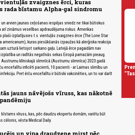
 vientuļās zvaigznes ērci, kuras
s rada bīstamu Alpha-gal sindromu
un arvien jaunas ceļošanas iespējas sniedz ne tikai būtiskus
a arī zināmus veselības apdraudējuma riskus. Amerikas
 plaši izplatījusies t.s. vientuļās zvaigznes ērce (The Lone Star
 americanum), kuras piesūkšanās izpaužas kā alerģiska reakcija
ēkam uzturā lietojot sarkano gaļu. Latvijā ērce pagaidām nav
 izplatība un radītās negatīvās sekas Eiropā pamazām pieaug.
s Austrumu klīniskajā slimnīcā (Austrumu slimnīca) 2023.gadā
Prem
ču encefalītu inficēti pacienti, 10 pacienti - ar Laimas slimību un
"Tas
 infekciju. Pret ērču encefalītu ir būtiski vakcinēties, un to var darīt
atās jauns nāvējošs vīruss, kas nākotnē
t pandēmiju
s bīstams vīruss, kas, pēc daudzu ekspertu domām, varētu būt
cēlonis, vēsta Medical Daily.
ucējs un viņa draudzene mirst pēc