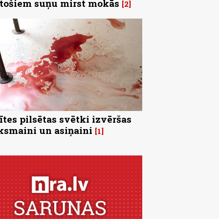
tošiem suņu mirst mokās
2
ītes pilsētas svētki izvēršas
ksmaini un asiņaini
1