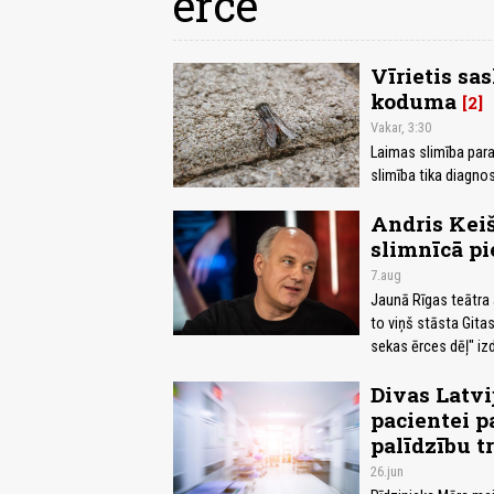
ērce
Vīrietis sa
koduma
2
Vakar, 3:30
Laimas slimība paras
slimība tika diagno
Andris Kei
slimnīcā p
7.aug
Jaunā Rīgas teātra 
to viņš stāsta Git
sekas ērces dēļ" iz
Divas Latvi
pacientei p
palīdzību tr
26.jun