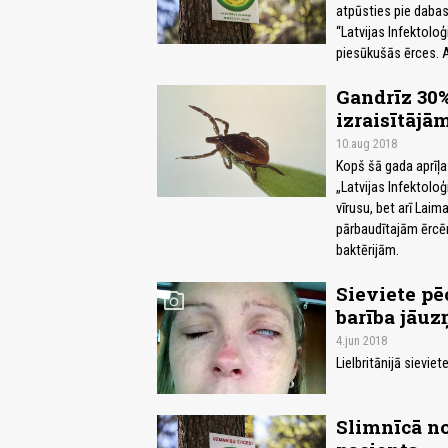
atpūsties pie dabas
“Latvijas Infektoloģ
piesūkušās ērces. A
Gandrīz 30%
izraisītājā
10.aug 2018
Kopš šā gada aprīļa
„Latvijas Infektoloģ
vīrusu, bet arī Laim
pārbaudītajām ērcēm
baktērijām.
Sieviete pēc
photo_camera
barība jāu
4.jun 2018
Lielbritānijā sievie
Slimnīcā no