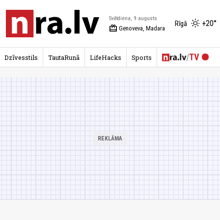
Svētdiena, 9.augusts
+20°
Rīgā
redeem
Genoveva, Madara
Dzīvesstils
TautaRunā
LifeHacks
Sports