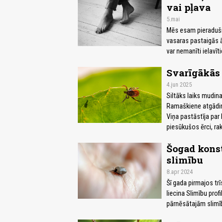
vai pļava
5.mai
Mēs esam pieraduši 
vasaras pastaigās ār
var nemanīti ielavī
Svarīgākās 
4.jun 2025
Siltāks laiks mudina
Ramaškiene atgādina
Viņa pastāstīja par
piesūkušos ērci, raks
Šogad konst
slimību
8.apr 2024
Šī gada pirmajos tr
liecina Slimību prof
pārnēsātajām slimī