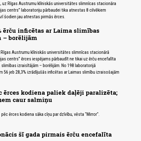
, uz Rīgas Austrumu klīniskās universitātes slimnīcas stacionāra
ijas centrs” laboratoriju pārbaudei tika atnestas 8 cilvēkiem
rī šodien jau atnestas pirmās ērces.
 ērču inficētas ar Laima slimības
m – borēlijām
 Rīgas Austrumu klīniskās universitātes slimnīcas stacionārā
ijas centrs” ērces iespējams pārbaudīt ne tikai uz ērču encefalīta
a slimības izraisītājām – borēlijām. No 198 laboratorijā
 56 jeb 28,3% izrādījušās inficētas ar Laimas slimību izraisošajām
 ērces kodiena paliek daļēji paralizēta;
zņem caur salmiņu
te pēc ērces kodiena sāka cīņu par dzīvību, vēsta "Mirror".
nācis šī gada pirmais ērču encefalīta