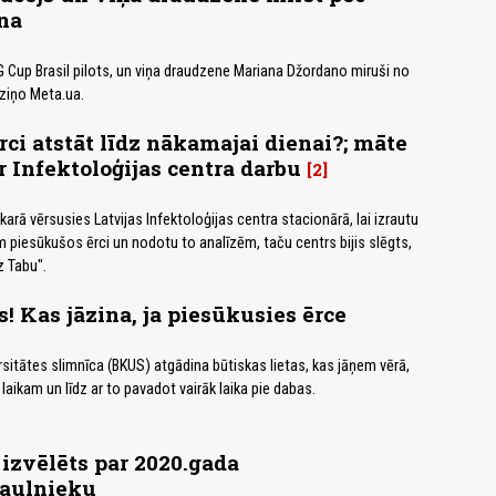
na
Cup Brasil pilots, un viņa draudzene Mariana Džordano miruši no
 ziņo Meta.ua.
rci atstāt līdz nākamajai dienai?; māte
r Infektoloģijas centra darbu
2
arā vērsusies Latvijas Infektoloģijas centra stacionārā, lai izrautu
piesūkušos ērci un nodotu to analīzēm, taču centrs bijis slēgts,
z Tabu".
! Kas jāzina, ja piesūkusies ērce
rsitātes slimnīca (BKUS) atgādina būtiskas lietas, kas jāņem vērā,
 laikam un līdz ar to pavadot vairāk laika pie dabas.
 izvēlēts par 2020.gada
aulnieku