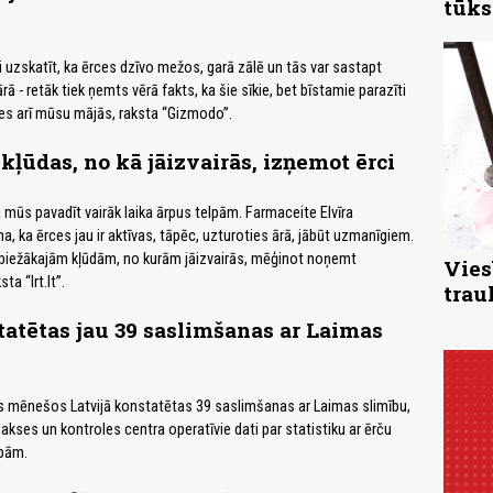
tūks
uzskatīt, ka ērces dzīvo mežos, garā zālē un tās var sastapt
ā - retāk tiek ņemts vērā fakts, ka šie sīkie, bet bīstamie parazīti
ties arī mūsu mājās, raksta “Gizmodo”.
kļūdas, no kā jāizvairās, izņemot ērci
 mūs pavadīt vairāk laika ārpus telpām. Farmaceite Elvīra
, ka ērces jau ir aktīvas, tāpēc, uzturoties ārā, jābūt uzmanīgiem.
 biežākajām kļūdām, no kurām jāizvairās, mēģinot noņemt
Vies
ta “lrt.lt”.
trau
atētas jau 39 saslimšanas ar Laimas
īs mēnešos Latvijā konstatētas 39 saslimšanas ar Laimas slimību,
ilakses un kontroles centra operatīvie dati par statistiku ar ērču
bām.