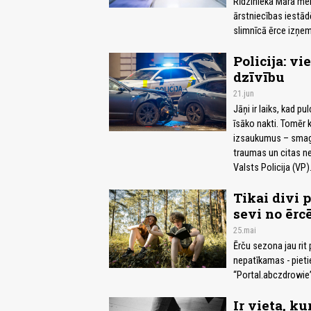
Rīdzinieka Māra mei
ārstniecības iestād
slimnīcā ērce izņem
Policija: v
dzīvību
21.jun
Jāņi ir laiks, kad p
īsāko nakti. Tomēr k
izsaukumus – smagu
traumas un citas ne
Valsts Policija (VP)
Tikai divi p
sevi no ēr
25.mai
Ērču sezona jau rit 
nepatīkamas - pietie
“Portal.abczdrowie”
Ir vieta, k