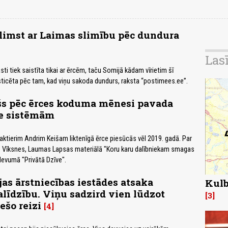
slimst ar Laimas slimību pēc dundura
Las
ti tiek saistīta tikai ar ērcēm, taču Somijā kādam vīrietim šī
sticēta pēc tam, kad viņu sakoda dundurs, raksta “postimees.ee”.
šs pēc ērces koduma mēnesi pavada
ie sistēmām
aktierim Andrim Keišam liktenīgā ērce piesūcās vēl 2019. gadā. Par
as Vīksnes, Laumas Lapsas materiālā "Koru karu dalībniekam smagas
devumā "Privātā Dzīve".
jas ārstniecības iestādes atsaka
Kulb
alīdzību. Viņu sadzird vien lūdzot
3
ešo reizi
4