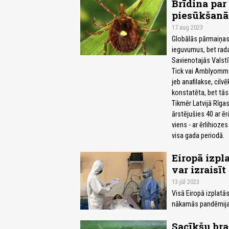
Brīdina par
piesūkšanā
17.aug 2023
Globālās pārmaiņas 
ieguvumus, bet rad
Savienotajās Valstīs
Tick vai Amblyomma
jeb anafilakse, cilv
konstatēta, bet tās
Tikmēr Latvijā Rīga
ārstējušies 40 ar ēr
viens - ar ērlihiozes
visa gada periodā.
Eiropā izpl
var izraisī
13.jūl 2023
Visā Eiropā izplatā
nākamās pandēmijas 
Sacīkšu bra