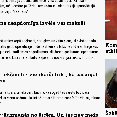
tai nesen bija piesūkusies ērce. Viņa devusies uz vairākām
ēm, taču cerēto palīdzību nesaņēmusi. Vien trešajā apmeklētajā
ta, ziņo "Bez Tabu".
iena neapdomīga izvēle var maksāt
ulcējamies kopā ar ģimeni, draugiem un kaimiņiem, lai svinētu gada
Komp
atru gadu operatīvajiem dienestiem šis laiks nes līdzi arī traģiskus
atkl
s ceļu satiksmes negadījumus, slīkšanas gadījumus, apdegumus,
laimes, kuras nereti būtu iespējams novērst jau laikus, informē
.
riekšmeti - vienkārši triki, kā pasargāt
cēm
pilnā sparā, un eksperti brīdina, ka šogad tās varētu būt īpaši
k ar vienu kodumu, lai inficētos ar bīstamo encefalīta vīrusu, raksta
.
Šokē
ur jāuzmanās no ērcēm. Un tas nav mežs