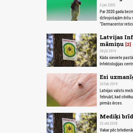
3.jan 2020
Par 2020.gada bezmu
dzīvojošajām ērču s
"Dermacentor reticu
Latvijas In
māmiņu
2
28.jūl 2019
Kāda sieviete pastās
Infektoloģijas centr
Esi uzmanīg
20.feb 2019
Latvijas valsts mežu
februārī, kad cilvēk
pirmās ērces.
Mediķi brīd
23.okt 2018
Vakar pēc brīvdienām