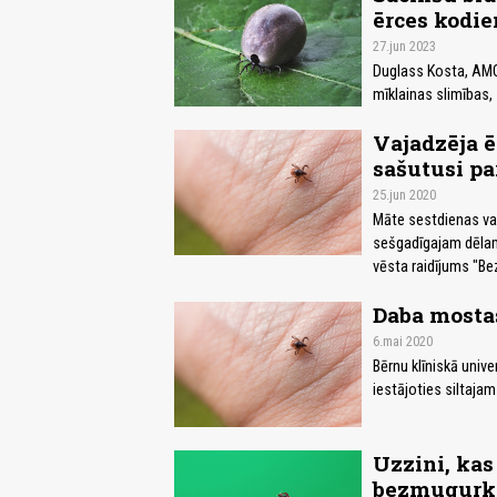
ērces kodie
27.jun 2023
Duglass Kosta, AMG 
mīklainas slimības,
Vajadzēja ē
sašutusi pa
25.jun 2020
Māte sestdienas vak
sešgadīgajam dēlam 
vēsta raidījums "Be
Daba mostas
6.mai 2020
Bērnu klīniskā unive
iestājoties siltajam
Uzzini, kas
bezmugurk