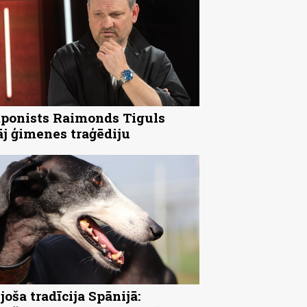
onists Raimonds Tiguls
āj ģimenes traģēdiju
joša tradīcija Spānijā: