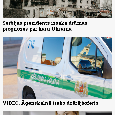
Serbijas prezidents izsaka drūmas
prognozes par karu Ukrainā
VIDEO. Āgenskalnā trako dzērājšoferis