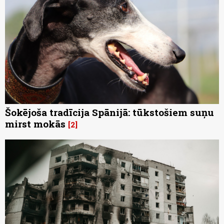
Šokējoša tradīcija Spānijā: tūkstošiem suņu
mirst mokās
2