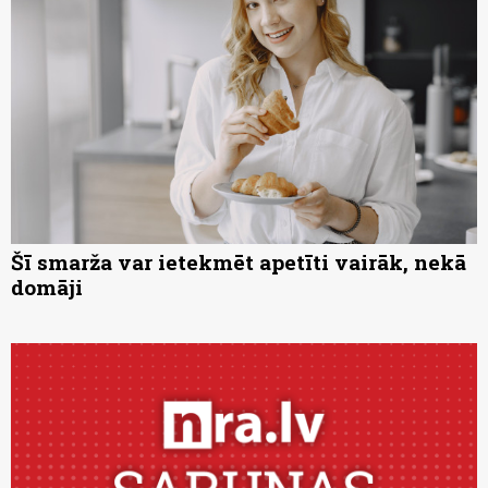
Šī smarža var ietekmēt apetīti vairāk, nekā
domāji