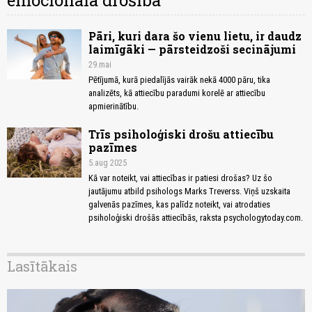
emocionālā drošība
Pāri, kuri dara šo vienu lietu, ir daudz
laimīgāki — pārsteidzoši secinājumi
29.mai
Pētījumā, kurā piedalījās vairāk nekā 4000 pāru, tika
analizēts, kā attiecību paradumi korelē ar attiecību
apmierinātību.
Trīs psiholoģiski drošu attiecību
pazīmes
5.aug 2025
Kā var noteikt, vai attiecības ir patiesi drošas? Uz šo
jautājumu atbild psihologs Marks Treverss. Viņš uzskaita
galvenās pazīmes, kas palīdz noteikt, vai atrodaties
psiholoģiski drošās attiecībās, raksta psychologytoday.com.
Lasītākais